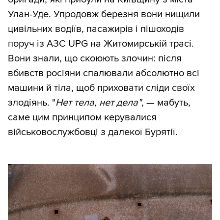
Улан-Уде. Упродовж березня вони нищили
цивільних водіїв, пасажирів і пішоходів
поруч із АЗС UPG на Житомирській трасі.
Вони знали, що скоюють злочин: після
вбивств росіяни спалювали абсолютно всі
машини й тіла, щоб приховати сліди своїх
злодіянь. "
Нет тела, нет дела"
, — мабуть,
саме цим принципом керувалися
військовослужбовці з далекої Бурятії.