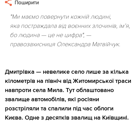
Поширити
"Ми маємо повернути кожній людині,
яка постраждала від воєнних злочинів, ім’я,
бо людина — це не цифра", —
правозахисниця Олександра Матвійчук.
Дмитрівка — невелике село лише за кілька
кілометрів на північ від Житомирської траси
навпроти села Мила. Тут облаштовано
звалище автомобілів, які росіяни
розстріляли та спалили під час облоги
Києва. Одне з десятків звалищ на Київщині.