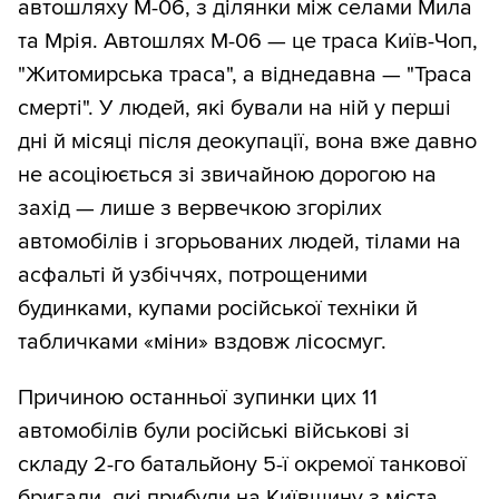
автошляху М-06, з ділянки між селами Мила
та Мрія. Автошлях М-06 — це траса Київ-Чоп,
"Житомирська траса", а віднедавна — "Траса
смерті". У людей, які бували на ній у перші
дні й місяці після деокупації, вона вже давно
не асоціюється зі звичайною дорогою на
захід — лише з вервечкою згорілих
автомобілів і згорьованих людей, тілами на
асфальті й узбіччях, потрощеними
будинками, купами російської техніки й
табличками «міни» вздовж лісосмуг.
Причиною останньої зупинки цих 11
автомобілів були російські військові зі
складу 2-го батальйону 5-ї окремої танкової
бригади, які прибули на Київщину з міста