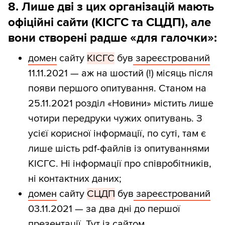
8. Лише дві з цих організацій мають
офіційні сайти (КІСГС та СЦДП), але
вони створені радше «для галочки»:
домен
сайту
КІСГС
був
зареєстрований
11.11.2021 — аж на шостий (!) місяць після
появи першого опитування. Станом на
25.11.2021 розділ «Новини» містить лише
чотири передруки чужих опитувань. З
усієї корисної інформації, по суті, там є
лише шість pdf-файлів із опитуваннями
КІСГС. Ні інформації про співробітників,
ні контактних даних;
домен
сайту
СЦДП
був
зареєстрований
03.11.2021 — за два дні до першої
презентації. Тут із сайтом