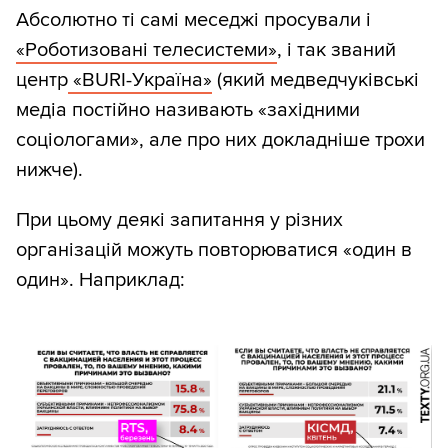
Абсолютно ті самі меседжі просували і
«Роботизовані телесистеми»
, і так званий
центр
«BURI-Україна»
(який медведчуківські
медіа постійно називають «західними
соціологами», але про них докладніше трохи
нижче).
При цьому деякі запитання у різних
організацій можуть повторюватися «один в
один». Наприклад: