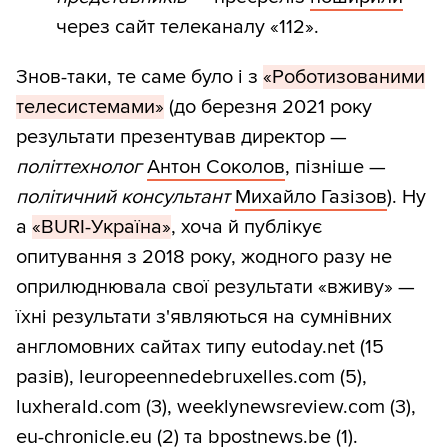
через сайт телеканалу «112».
Знов-таки, те саме було і з
«Роботизованими
телесистемами»
(до березня 2021 року
результати презентував директор —
політтехнолог
Антон Соколов
, пізніше —
політичний консультант
Михайло Газізов
). Ну
а
«BURI-Україна»
, хоча й публікує
опитування з 2018 року, жодного разу не
оприлюднювала свої результати «вживу» —
їхні результати з'являються на сумнівних
англомовних сайтах типу eutoday.net (15
разів), leuropeennedebruxelles.com (5),
luxherald.com (3), weeklynewsreview.com (3),
eu-chronicle.eu (2) та bpostnews.be (1).