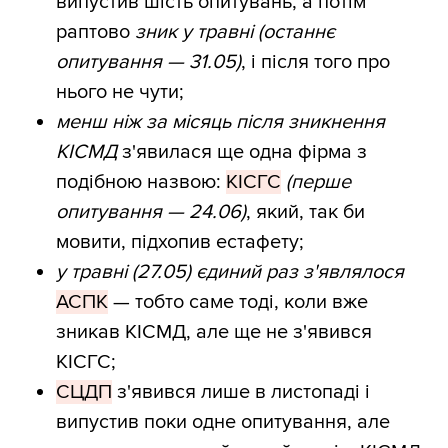
випустив шість опитувань, а потім
раптово
зник у травні (останнє
опитування — 31.05)
, і після того про
нього не чути;
менш ніж за місяць після зникнення
КІСМД
з'явилася ще одна фірма з
подібною назвою:
КІСГС
(перше
опитування — 24.06)
, який, так би
мовити, підхопив естафету;
у травні (27.05) єдиний раз з'являлося
АСПК
— тобто саме тоді, коли вже
зникав КІСМД, але ще не з'явився
КІСГС;
СЦДП
з'явився лише в листопаді і
випустив поки одне опитування, але