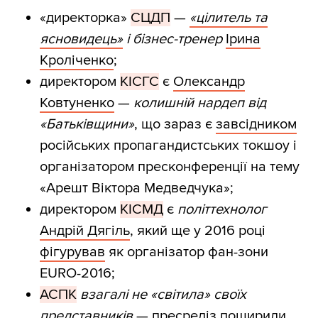
«директорка»
СЦДП
—
«цілитель та
ясновидець»
і бізнес-тренер
Ірина
Кроліченко
;
директором
КІСГС
є
Олександр
Ковтуненко
—
колишній нардеп від
«Батьківщини»
, що зараз є
завсідником
російських пропагандистських токшоу і
організатором пресконференції на тему
«Арешт Віктора Медведчука»;
директором
КІСМД
є
політтехнолог
Андрій Дягіль
, який ще у 2016 році
фігурував
як організатор фан-зони
EURO-2016;
АСПК
взагалі не «світила» своїх
представників
— пресреліз
поширили