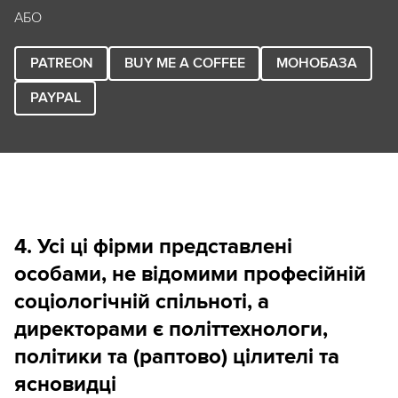
АБО
PATREON
BUY ME A COFFEE
МОНОБАЗА
PAYPAL
4. Усі ці фірми представлені
особами, не відомими професійній
соціологічній спільноті, а
директорами є політтехнологи,
політики та (раптово) цілителі та
ясновидці