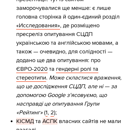
заморочувалися ще менше: є лише
головна сторінка й один-єдиний розділ
«Исследования»
, де розміщено
пресреліз опитування СЦДП
українською та англійською мовами, а
також — очевидно, для солідності —
додано ще два опитування: про
ЄВРО-2020
та
гендерні ролі та
стереотипи
.
Може скластися враження,
що це дослідження СЦДП, але ні — за
допомогою Google з'ясовуємо, що
насправді це опитування Групи
«Рейтинг»
(
1
,
2
);
КІСМД
та
АСПК
власних сайтів не мали
взагалі.