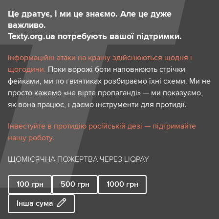
Це дратує, і ми це знаємо. Але це дуже
важливо.
Texty.org.ua потребують вашої підтримки.
Інформаційні атаки на країну здійснюються щодня і
щогодини.
Поки ворожі боти наповнюють стрічки
фейками, ми по гвинтиках розбираємо їхні схеми. Ми не
просто кажемо «не вірте пропаганді» — ми показуємо,
як вона працює, і даємо інструменти для протидії.
Інвестуйте в протидію російській дезі — підтримайте
нашу роботу.
ЩОМІСЯЧНА ПОЖЕРТВА ЧЕРЕЗ LIQPAY
100
грн
500
грн
1000
грн
Інша сума