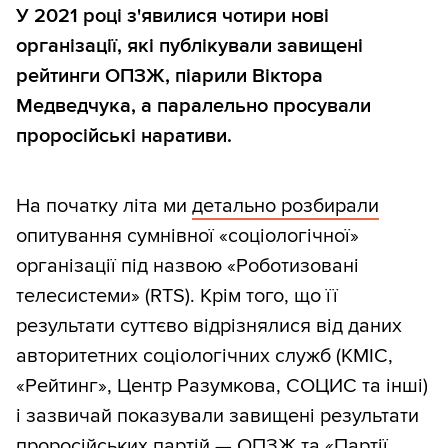
У 2021 році з'явилися чотири нові
організації, які публікували завищені
рейтинги ОПЗЖ, піарили Віктора
Медведчука, а паралельно просували
проросійські наративи.
На початку літа ми
детально розбирали
опитування сумнівної «соціологічної»
організації під назвою «Роботизовані
телесистеми» (RTS). Крім того, що її
результати суттєво відрізнялися від даних
авторитетних соціологічних служб (КМІС,
«Рейтинг», Центр Разумкова, СОЦИС та інші)
і зазвичай показували завищені результати
проросійських партій — ОПЗЖ та «Партії