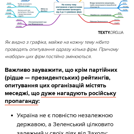
Як видно з графіка, майже на кожну тему нібито
проводять опитування одразу кілька фірм. Причому
«набори» цих фірм постійно змінюються.
Важливо зауважити, що крім партійних
(рідше — президентських) рейтингів,
опитування цих організацій містять
меседжі, що
дуже нагадують російську
пропаганду
:
Україна не є повністю незалежною
державою, а Зеленський цілковито
залежний у своїх діях від Заходу;