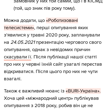
замовник у них той самий, що і в КІСМД
(той, що зник пів року тому).
Можна додати, що
«Роботизовані
телесистеми»
, перші опитування яких
з'явилися у травні 2020 року, запланували
на
24.05.2021
презентацію чергового свого
опитування, однак з невідомих причин
скасували її
. Після публікації нашої статті
про них у червні їхній сайт узагалі перестав
відкриватися. Після цього про них не чути
взагалі.
Також є важливий нюанс із
«BURI-Україна».
Хоча цей «міжнародний центр» публікував
опитування з 2018 року, робив він це не