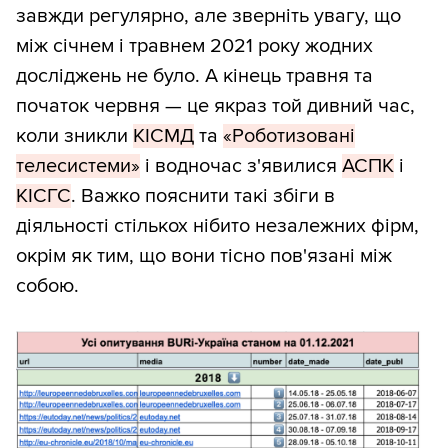
завжди регулярно, але зверніть увагу, що
між січнем і травнем 2021 року жодних
досліджень не було. А кінець травня та
початок червня — це якраз той дивний час,
коли зникли
КІСМД
та
«Роботизовані
телесистеми»
і водночас з'явилися
АСПК
і
КІСГС
. Важко пояснити такі збіги в
діяльності стількох нібито незалежних фірм,
окрім як тим, що вони тісно пов'язані між
собою.