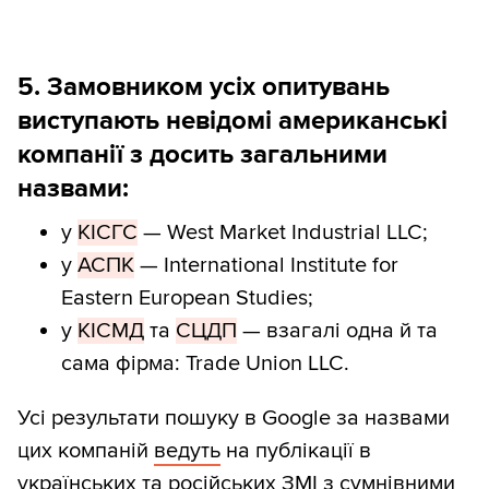
5. Замовником усіх опитувань
виступають невідомі американські
компанії з досить загальними
назвами:
у
КІСГС
— West Market Industrial LLC;
у
АСПК
— International Institute for
Eastern European Studies;
у
КІСМД
та
СЦДП
— взагалі одна й та
сама фірма: Trade Union LLC.
Усі результати пошуку в Google за назвами
цих компаній
ведуть
на публікації в
українських та російських ЗМІ з сумнівними