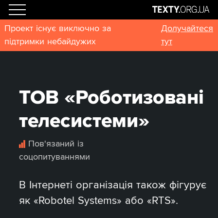
Проект існує виключно за
Долучайтеся
підтримки небайдужих
тут
ТОВ «Роботизовані
телесистеми»
Пов'язаний із
соцопитуваннями
В Інтернеті організація також фігурує
як «Robotel Systems» або «RTS».