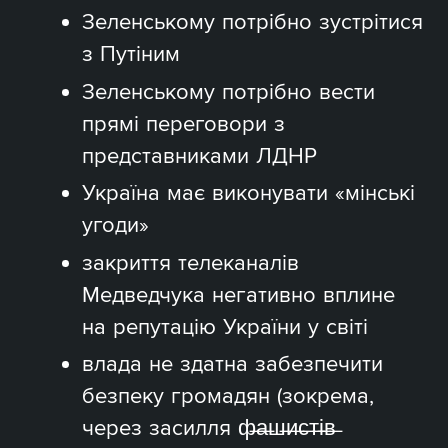
Зеленському потрібно зустрітися
з Путіним
Зеленському потрібно вести
прямі переговори з
представниками ЛДНР
Україна має виконувати «мінські
угоди»
закриття телеканалів
Медведчука негативно вплине
на репутацію України у світі
влада не здатна забезпечити
безпеку громадян (зокрема,
через засилля ф̶а̶ш̶и̶с̶т̶і̶в̶