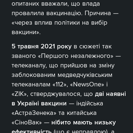
опитаних вважали, що влада
провалила вакцинацію. Причина —
«через вплив політики на вибір
вакцини».
5 травня 2021 року
в сюжеті так
званого «Першого незалежного» —
телеканалу, що прийшов на зміну
заблокованим медведчуківським
телеканалам «112», «NewsOne» і
«ZIK», стверджувалося, що
дві наявні
в Україні вакцини
— індійська
«АстраЗенека» та китайська
«СіноВак» —
нібито мають низьку
ефективність
(що є неправдою), а