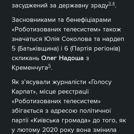
3
,
4
засуджений за державну зраду
.
Засновниками та бенефіціарами
«Роботизованих телесистем» також
значаться Юлія Соколова та нардеп
5 (Батьківщина) і 6 (Партія регіонів)
скликань
Олег Надоша
з
5
Кременчуга
.
Як з’ясували журналісти «Голосу
Карпат», місце реєстрації
«Роботизованих телесистем»
збігається з адресою політичної
партії «Київська громада» до того, як
у лютому 2020 року вона змінила