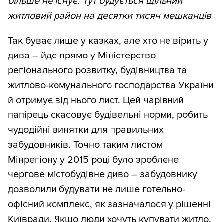
більше не існує. Тут будується щільний
житловий район на десятки тисяч мешканців
Так буває лише у казках, але хто не вірить у
дива – йде прямо у Міністерство
регіонального розвитку, будівництва та
житлово-комунального господарства України
й отримує від нього лист. Цей чарівний
папірець скасовує будівельні норми, робить
чудодійні винятки для правильних
забудовників. Точно таким листом
Мінрегіону у 2015 році було зроблене
чергове містобудівне диво – забудовнику
дозволили будувати не лише готельно-
офісний комплекс, як зазначалося у рішенні
Київради. Якщо люди хочуть купувати житло,