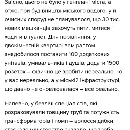
Звісно, цього не було у генплані міста, а
отже, при будівництві міського водогону й
очисних споруд не планувалося, що 30 тис.
нових мешканців захочуть пити, митися і
ходити в туалет. Для порівняння: у
двокімнатній квартирі вам раптом
знадобилося поставити 100 додаткових
унітазів, умивальників і душів, додати 1500
розеток – фізично це зробити нереально. То
у вас нереально, а у міській інфраструктурі,
що давно не оновлювалася – все реально.
Напевно, у безлічі спеціалістів, які
розраховували товщину труб та потужність
трансформаторів і помп – волосся дибки
стає, але міністерство сказало, що треба,