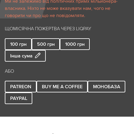
Ми не залежимо від політичних примх мільйонера-
власника. Ніхто не може вказувати нам, чого не
говорити чи про що не повідомляти.
ЩОМІСЯЧНА ПОЖЕРТВА ЧЕРЕЗ LIQPAY
100
грн
500
грн
1000
грн
Інша сума
АБО
PATREON
BUY ME A COFFEE
МОНОБАЗА
PAYPAL