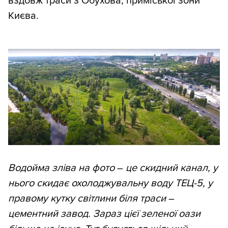
вздовж траси з Обухова, приміської зони
Києва.
Водойма зліва на фото
–
це скидний канал, у
нього скидає охолоджувальну воду ТЕЦ-5, у
правому кутку світлини біля траси
–
цементний завод. Зараз цієї зеленої оази