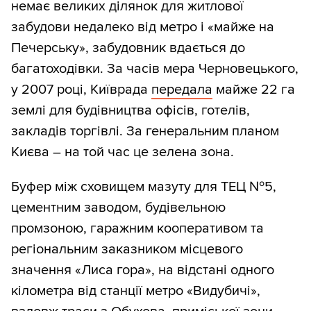
немає великих ділянок для житлової
забудови недалеко від метро і «майже на
Печерську», забудовник вдається до
багатоходівки. За часів мера Черновецького,
у 2007 році, Київрада
передала
майже 22 га
землі для будівництва офісів, готелів,
закладів торгівлі. За генеральним планом
Києва – на той час це зелена зона.
Буфер між сховищем мазуту для ТЕЦ №5,
цементним заводом, будівельною
промзоною, гаражним кооперативом та
регіональним заказником місцевого
значення «Лиса гора», на відстані одного
кілометра від станції метро «Видубичі»,