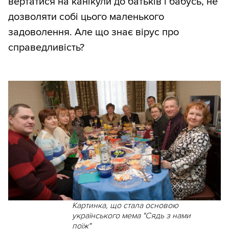
вертатися на канікули до батьків і бабусь, не
дозволяти собі цього маленького
задоволення. Але що знає вірус про
справедливість?
Картинка, що стала основою
українського мема "Сядь з нами
поїж"