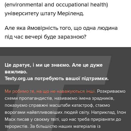
(environmental and occupational health)
університету штату Меріленд.
Але яка ймовірність того, що одна людина
під час вечері буде заразною?
Це дратує, і ми це знаємо. Але це дуже
важливо.
Texty.org.ua потребують вашої підтримки.
Ми робимо те, на що не наважуються інші.
Розкриваємо
схеми пропагандистів, називаємо імена зрадників,
показуємо справжні масштаби катастроф, стаємо
ворогами найвпливовіших людей світу. Наприклад, Ілон
Маск писав у своєму твіті, що нас треба прирівняти до
терористів. За більшістю наших матеріалів із