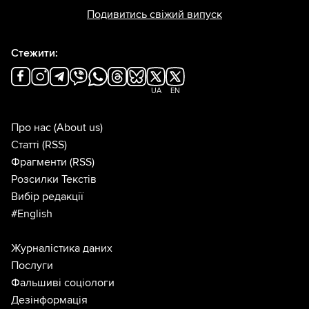
Подивитись свіжий випуск
Стежити:
UA
EN
Про нас
(About us)
Статті
(RSS)
Фрагменти
(RSS)
Розсилки Текстів
Вибір редакції
#English
Журналістика даних
Послуги
Фальшиві соціологи
Дезінформація