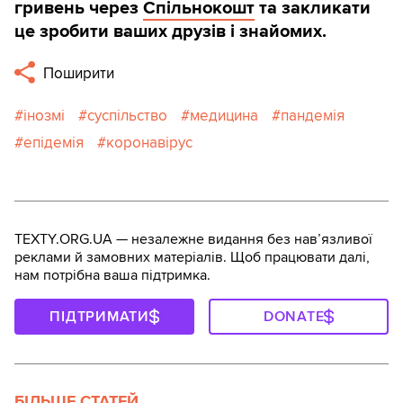
гривень через
Спільнокошт
та закликати
це зробити ваших друзів і знайомих.
Поширити
інозмі
суспільство
медицина
пандемія
епідемія
коронавірус
TEXTY.ORG.UA — незалежне видання без навʼязливої
реклами й замовних матеріалів. Щоб працювати далі,
нам потрібна ваша підтримка.
ПІДТРИМАТИ
DONATE
БІЛЬШЕ СТАТЕЙ