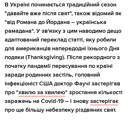
В Україні починається традиційний сезон
"давайте вже після свят", також відомий як
"від Романа до Йордана – українська
рамадана". У зв'язку з цим наводимо дещо
адаптований переклад статті, яку робили
для американців напередодні їхнього Дня
подяки (Thanksgiving). Після рекордного з
початку пандемії пересування по країні
заради родинних застіль, головний
інфекціоніст США доктор Фаучі застерігав
про "
хвилю за хвилею
" зростання кількості
заражень на Covid-19 – і знову
застерігає
про ще більшу небезпеку різдвяних свят.