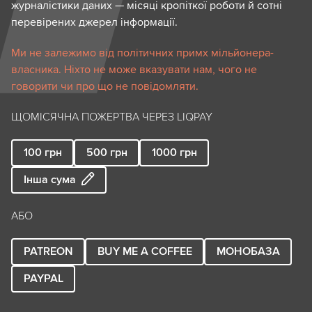
журналістики даних — місяці кропіткої роботи й сотні
перевірених джерел інформації.
Ми не залежимо від політичних примх мільйонера-
власника. Ніхто не може вказувати нам, чого не
говорити чи про що не повідомляти.
ЩОМІСЯЧНА ПОЖЕРТВА ЧЕРЕЗ LIQPAY
100
грн
500
грн
1000
грн
Інша сума
АБО
PATREON
BUY ME A COFFEE
МОНОБАЗА
PAYPAL