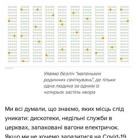
Уявімо безліч "маленьких
родинних святкувань", де тільки
одна людина за одним із
чотирьох застіль хвора
Ми всі думали, що знаємо, яких місць слід
уникати: дискотеки, недільні служби в
церквах, запаковані вагони електричок.
Якщо ми не хочемо заразитися на Covid-19,