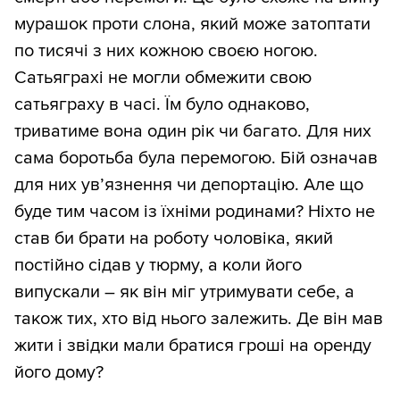
мурашок проти слона, який може затоптати
по тисячі з них кожною своєю ногою.
Сатьяграхі не могли обмежити свою
сатьяграху в часі. Їм було однаково,
триватиме вона один рік чи багато. Для них
сама боротьба була перемогою. Бій означав
для них ув’язнення чи депортацію. Але що
буде тим часом із їхніми родинами? Ніхто не
став би брати на роботу чоловіка, який
постійно сідав у тюрму, а коли його
випускали – як він міг утримувати себе, а
також тих, хто від нього залежить. Де він мав
жити і звідки мали братися гроші на оренду
його дому?