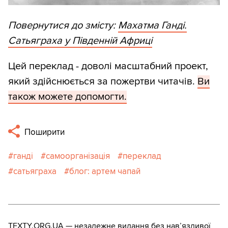
Повернутися до змісту:
Махатма Ганді.
Сатьяграха у Південній Африці
Цей переклад - доволі масштабний проект,
який здійснюється за пожертви читачів.
Ви
також можете допомогти.
Поширити
ганді
самоорганізація
переклад
сатьяграха
блог: артем чапай
TEXTY.ORG.UA — незалежне видання без навʼязливої