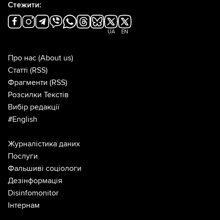
Стежити:
UA
EN
Про нас
(About us)
Статті
(RSS)
Фрагменти
(RSS)
Розсилки Текстів
Вибір редакції
#English
Журналістика даних
Послуги
Фальшиві соціологи
Дезінформація
Disinfomonitor
Інтернам