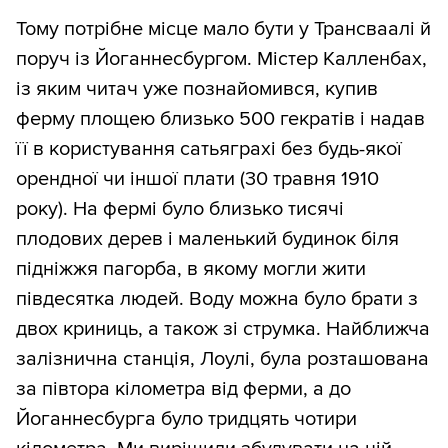
Тому потрібне місце мало бути у Трансваалі й
поруч із Йоганнесбургом. Містер Калленбах,
із яким читач уже познайомився, купив
ферму площею близько 500 гекратів і надав
її в користування сатьяграхі без будь-якої
орендної чи іншої плати (30 травня 1910
року). На фермі було близько тисячі
плодових дерев і маленький будинок біля
підніжжя пагорба, в якому могли жити
півдесятка людей. Воду можна було брати з
двох криниць, а також зі струмка. Найближча
залізнична станція, Лоулі, була розташована
за півтора кілометра від ферми, а до
Йоганнесбурга було тридцять чотири