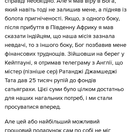
справді необхідно. Але я мав віру в Бога,
який навіть тоді не залишив мене, а підняв із
болота пригніченості. Якщо, з одного боку,
після прибуття в Південну Африку я мав
сказати індійцям, що наша місія зазнала
невдачі, то з іншого боку, Бог позбавив мене
фінансових труднощів. Зійшовши на берег у
Кейптауні, я отримав телеграму з Англії, що
містер (пізніше сер) Ратанджі Джамшеджі
Тата дав 25 тисяч рупій до фондів
сатьяграхи. Цієї суми було цілком достатньо
для наших нагальних потреб, і ми стали
просуватися вперед.
Але цей або найбільший можливий
грошовий подарунок сам по собі не міг