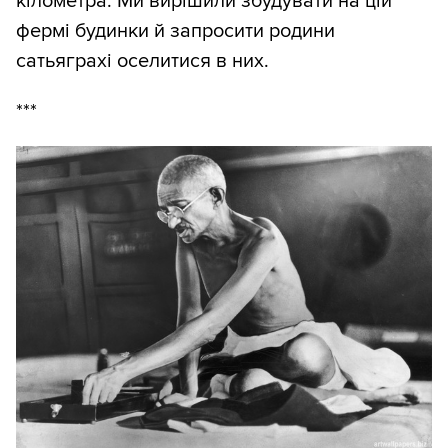
кілометра. Ми вирішили збудувати на цій
фермі будинки й запросити родини
сатьяграхі оселитися в них.
***