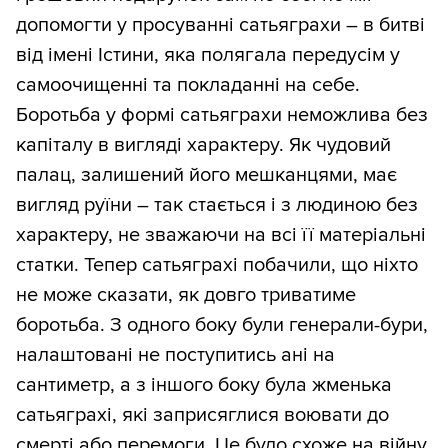
допомогти у просуванні сатьяграхи – в битві
від імені Істини, яка полягала передусім у
самоочищенні та покладанні на себе.
Боротьба у формі сатьяграхи неможлива без
капіталу в вигляді характеру. Як чудовий
палац, залишений його мешканцями, має
вигляд руїни – так стається і з людиною без
характеру, не зважаючи на всі її матеріальні
статки. Тепер сатьяграхі побачили, що ніхто
не може сказати, як довго триватиме
боротьба. З одного боку були генерали-бури,
налаштовані не поступитись ані на
сантиметр, а з іншого боку була жменька
сатьяграхі, які заприсяглися воювати до
смерті або перемоги. Це було схоже на війну