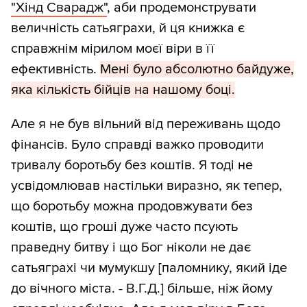
"Хінд Сварадж"
, аби продемонструвати
величність сатьяграхи, й ця книжка є
справжнім мірилом моєї віри в її
ефективність.
Мені було абсолютно байдуже,
яка кількість бійців на нашому боці.
Але я не був вільний від переживань щодо
фінансів. Було справді важко проводити
тривалу боротьбу без коштів. Я тоді не
усвідомлював настільки виразно, як тепер,
що боротьбу можна продовжувати без
коштів, що гроші дуже часто псують
праведну битву і що Бог ніколи не дає
сатьяграхі чи мумукшу [паломнику, який іде
до вічного міста. - В.Г.Д.] більше, ніж йому