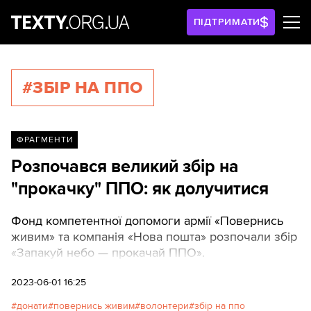
ПІДТРИМАТИ
#ЗБІР НА ППО
ФРАГМЕНТИ
Розпочався великий збір на
"прокачку" ППО: як долучитися
Фонд компетентної допомоги армії «Повернись
живим» та компанія «Нова пошта» розпочали збір
«Запакуй небо — прокачай ППО».
2023-06-01 16:25
донати
повернись живим
волонтери
збір на ппо