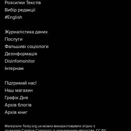
Розсилки Текстів
Вибір редакції
#English
Журналістика даних
Послуги
Фальшиві соціологи
Дезінформація
Disinfomonitor
Інтернам
Підтримай нас!
Наш магазин
Графік Дня
Архів блогів
Архів книг
Матеріали Texty.org.ua можна використовувати згідно з
ліцензією
Creative Commons із зазначенням авторства, CC BY