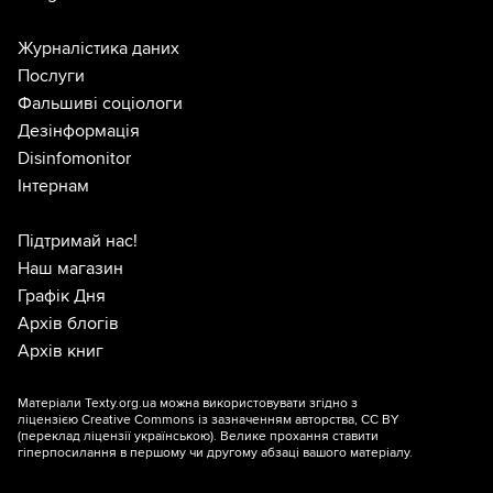
Журналістика даних
Послуги
Фальшиві соціологи
Дезінформація
Disinfomonitor
Інтернам
Підтримай нас!
Наш магазин
Графік Дня
Архів блогів
Архів книг
Матеріали Texty.org.ua можна використовувати згідно з
ліцензією
Creative Commons із зазначенням авторства, CC BY
(переклад ліцензії
українською
). Велике прохання ставити
гіперпосилання в першому чи другому абзаці вашого матеріалу.