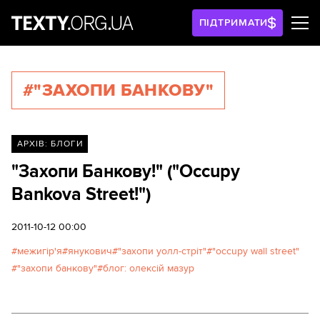
ПІДТРИМАТИ
#"ЗАХОПИ БАНКОВУ"
АРХІВ: БЛОГИ
"Захопи Банкову!" ("Occupy
Bankova Street!")
2011-10-12 00:00
межигір'я
янукович
"захопи уолл-стріт"
"occupy wall street"
"захопи банкову"
блог: олексій мазур