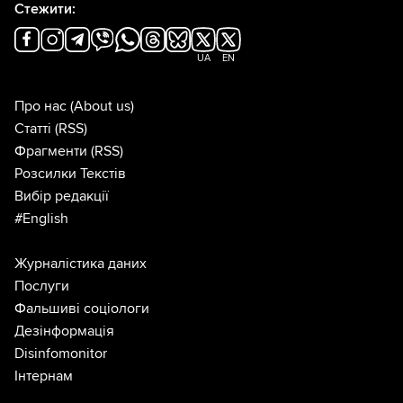
Стежити:
UA
EN
Про нас
(About us)
Статті
(RSS)
Фрагменти
(RSS)
Розсилки Текстів
Вибір редакції
#English
Журналістика даних
Послуги
Фальшиві соціологи
Дезінформація
Disinfomonitor
Інтернам