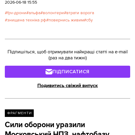
2026-06-18 15:55
fpv-дрони
альфа
волонтери
втрати ворога
знищена техніка рф
повернись живим
сбу
Підпишіться, щоб отримувати найкращі статті на e-mail
(раз на два тижні)
ПІДПИСАТИСЯ
Подивитись свіжий випуск
ФРАГМЕНТИ
Сили оборони уразили
Московський НПЗ, нафтобазу