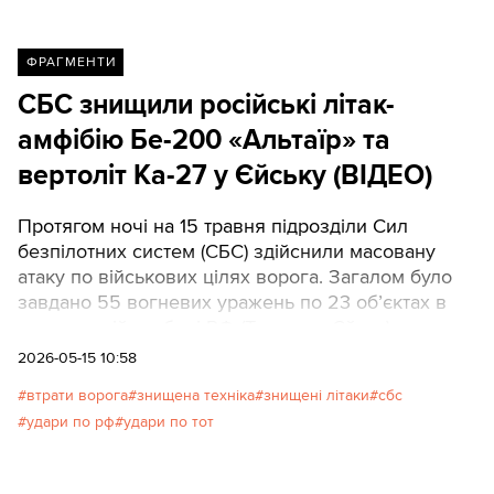
ФРАГМЕНТИ
СБС знищили російські літак-
амфібію Бе-200 «Альтаїр» та
вертоліт Ка-27 у Єйську (ВІДЕО)
Протягом ночі на 15 травня підрозділи Сил
безпілотних систем (СБС) здійснили масовану
атаку по військових цілях ворога. Загалом було
завдано 55 вогневих уражень по 23 об’єктах в
оперативній глибині РФ (Таганрог, Єйськ) та на
тимчасово окупованих територіях Криму,
2026-05-15 10:58
Донецької, Запорізької та Луганської областей.
втрати ворога
знищена техніка
знищені літаки
сбс
удари по рф
удари по тот