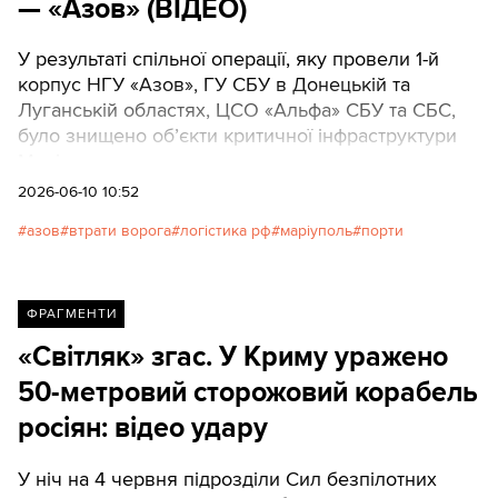
— «Азов» (ВІДЕО)
У результаті спільної операції, яку провели 1-й
корпус НГУ «Азов», ГУ СБУ в Донецькій та
Луганській областях, ЦСО «Альфа» СБУ та СБС,
було знищено об’єкти критичної інфраструктури
Маріупольського порту.
2026-06-10 10:52
азов
втрати ворога
логістика рф
маріуполь
порти
ФРАГМЕНТИ
«Світляк» згас. У Криму уражено
50-метровий сторожовий корабель
росіян: відео удару
У ніч на 4 червня підрозділи Сил безпілотних