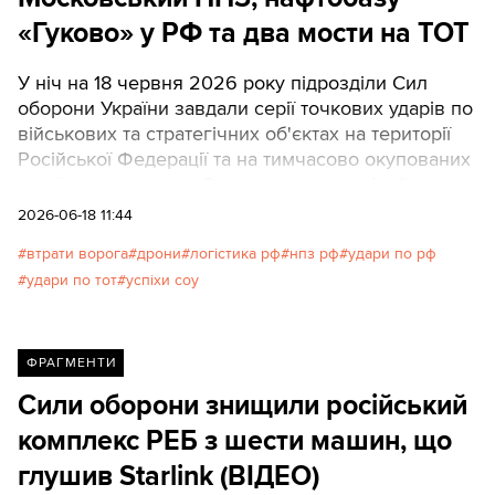
«Гуково» у РФ та два мости на ТОТ
У ніч на 18 червня 2026 року підрозділи Сил
оборони України завдали серії точкових ударів по
військових та стратегічних об'єктах на території
Російської Федерації та на тимчасово окупованих
українських землях.Серед ключових цілей —
Московський нафтопереробний завод, нафтобаза
2026-06-18 11:44
у Ростовській області, а також важливі мости та
втрати ворога
дрони
логістика рф
нпз рф
удари по рф
командні пункти окупаційних військ.
удари по тот
успіхи соу
ФРАГМЕНТИ
Сили оборони знищили російський
комплекс РЕБ з шести машин, що
глушив Starlink (ВІДЕО)