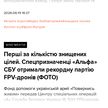
мотоциклетний взвод. Попри зміну тактики та
використання технічних новинок, ворог зазнав
розгрому, так і не діставшись до населеного
2026-06-19 16:37
пункту.
втрати ворога
відео бої
запоріжжя
знищена техніка
успіхи зсу
фронт
штурм
ФРАГМЕНТИ
Перші за кількістю знищених
цілей. Спецпризначенці «Альфа»
СБУ отримали рекордну партію
FPV-дронів (ФОТО)
Фонд допомоги українській армії «Повернись
живим» передав Центру спеціальних операцій
«А» Служби безпеки України 16 500 FPV-дронів.