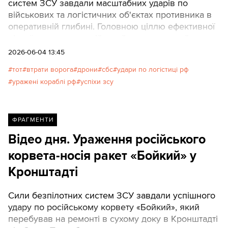
систем ЗСУ завдали масштабних ударів по
військових та логістичних об'єктах противника в
оперативній глибині. Головною ціллю ефективної
нічної атаки став російський прикордонний
сторожовий корабель проєкту 10410 «Світляк»,
2026-06-04 13:45
який українські безпілотники наздогнали поблизу
тот
втрати ворога
дрони
сбс
удари по логістиці рф
окупованого Криму.
уражені кораблі рф
успіхи зсу
ФРАГМЕНТИ
Відео дня. Ураження російського
корвета-носія ракет «Бойкий» у
Кронштадті
Сили безпілотних систем ЗСУ завдали успішного
удару по російському корвету «Бойкий», який
перебував на ремонті в сухому доку в Кронштадті