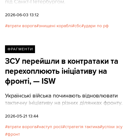
під Санкт-Петербургом.
2026-06-03 13:12
втрати ворога
знищені кораблі
сбс
удари по рф
ФРАГМЕНТИ
ЗСУ перейшли в контратаки та
перехоплюють ініціативу на
фронті, — ISW
Українські війська починають відновлювати
тактичну ініціативу на різних ділянках фронту.
2026-05-21 13:44
втрати ворога
наступ росії
стратегія тактика
успіхи зсу
фронт