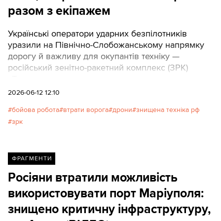
разом з екіпажем
Українські оператори ударних безпілотників
уразили на Північно-Слобожанському напрямку
дорогу й важливу для окупантів техніку —
російський зенітно-ракетний комплекс (ЗРК)
«Тор».
2026-06-12 12:10
бойова робота
втрати ворога
дрони
знищена техніка рф
зрк
ФРАГМЕНТИ
Росіяни втратили можливість
використовувати порт Маріуполя:
знищено критичну інфраструктуру,