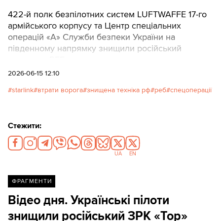
422-й полк безпілотних систем LUFTWAFFE 17-го
армійського корпусу та Центр спеціальних
операцій «А» Служби безпеки України на
південному напрямку знищили російський
комплекс РЕБ.
2026-06-15 12:10
starlink
втрати ворога
знищена техніка рф
реб
спецоперації
Стежити:
UA
EN
ФРАГМЕНТИ
Відео дня. Українські пілоти
знищили російський ЗРК «Тор»