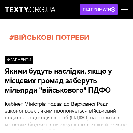
ПІДТРИМАТИ
#ВІЙСЬКОВІ ПОТРЕБИ
ФРАГМЕНТИ
Якими будуть наслідки, якщо у
місцевих громад заберуть
мільярди "військового" ПДФО
Кабінет Міністрів подав до Верховної Ради
законопроєкт, яким пропонується військовий
податок на доходи фізосіб (ПДФО) направити з
місцевих бюджетів на закупівлю техніки й власне
виробництво зброї.Якщо зміни ухвалять, місцеві