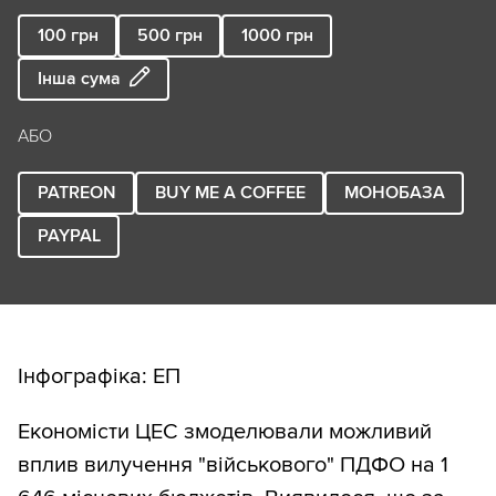
100
грн
500
грн
1000
грн
Інша сума
АБО
PATREON
BUY ME A COFFEE
МОНОБАЗА
PAYPAL
Інфографіка: ЕП
Економісти ЦЕС змоделювали можливий
вплив вилучення "військового" ПДФО на 1