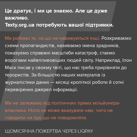
Це дратує, і ми це знаємо. Але це дуже
важливо.
Texty.org.ua потребують вашої підтримки.
Ми робимо те, на що не наважуються інші.
Розкриваємо
схеми пропагандистів, називаємо імена зрадників,
показуємо справжні масштаби катастроф, стаємо
ворогами найвпливовіших людей світу. Наприклад, Ілон
Маск писав у своєму твіті, що нас треба прирівняти до
терористів. За більшістю наших матеріалів із
журналістики даних — місяці кропіткої роботи й сотні
перевірених джерел інформації.
Ми не залежимо від політичних примх мільйонера-
власника. Ніхто не може вказувати нам, чого не
говорити чи про що не повідомляти.
ЩОМІСЯЧНА ПОЖЕРТВА ЧЕРЕЗ LIQPAY