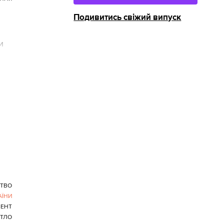
Подивитись свіжий випуск
и
ЦТВО
АЇНИ
МЕНТ
ТЛО