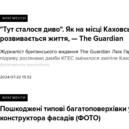
ФРАГМЕНТИ
"Тут сталося диво". Як на місці Кахо
розвивається життя, — The Guardian
Журналіст британського видання The Guardian Люк Гар
підриву росіянами дамби КГЕС змінилося зміліле Кахо
фрагменти матеріалу.
2024-07-22 15:32
ФРАГМЕНТИ
Пошкоджені типові багатоповерхівки
конструктора фасадів (ФОТО)