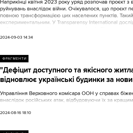
Наприкінці квітня 2023 року уряд розпочав проєкт з 
руйнувань внаслідок війни. Очікувалося, що проєкт 
повною трансформацією цих населених пунктів. Такий 
експериментальним. У Transparensy International дослід
публікують ключові висновки аналітиків TI.
2024-09-03 14:34
ФРАГМЕНТИ
"Дефіцит доступного та якісного житла 
відновлює українські будинки за нов
Управління Верховного комісара ООН у справах біжен
внаслідок російських атак, відбудовуючи їх за кращим
2024-08-16 18:10