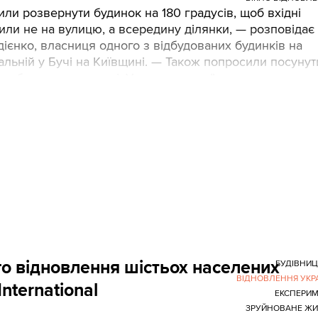
ли розвернути будинок на 180 градусів, щоб вхідні
или не на вулицю, а всередину ділянки, — розповідає
ієнко, власниця одного з відбудованих будинків на
альній у Бучі на Київщині. — Також попросили посунут
хи ближче до вулиці. Усе врахували”.
о відновлення шістьох населених
БУДІВНИ
ВІДНОВЛЕННЯ УКР
International
ЕКСПЕРИ
ЗРУЙНОВАНЕ ЖИ