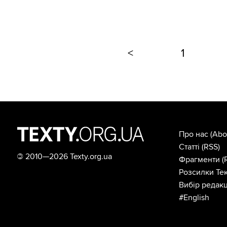
<
1
Про нас
(Abo
Статті
(RSS)
©
2010—2026 Texty.org.ua
Фрагменти
(
Розсилки Тек
Вибір редакц
#English