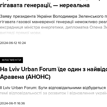
гігавата генерації, — нереальна
Заяву президента України Володимира Зеленського пр
гігавата газової маневреної генерації неможливо реал
ексрадниця міністра енергетики, дипломатка Олена Зер
вигляді прямої мови.
2024-06-12 10:24
ФРАГМЕНТИ
На Lviv Urban Forum їде один з найві
Аравена (АНОНС)
II Lviv Urban Forum: Бути відповідальними відбудетьс
темі відповідальності за розвиток і відновлення україн
2024-06-11 16:36