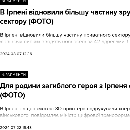
ФРАГМЕНТИ
В Ірпені відновили більшу частину з
сектору (ФОТО)
В Ірпені відновили більшу частину приватного сектор
«Ірпінські липки» зводять нові оселі за 42 адресами. 
2024-08-07 12:36
ФРАГМЕНТИ
Для родини загиблого героя з Ірпеня
(ФОТО)
В Ірпені за допомогою 3D-принтера надрукували «пер
військового, повідомляє міністр цифрової трансформ
2024-07-22 15:48