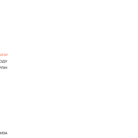
АЇНИ
ОДУ
РЛІН
РИЗА