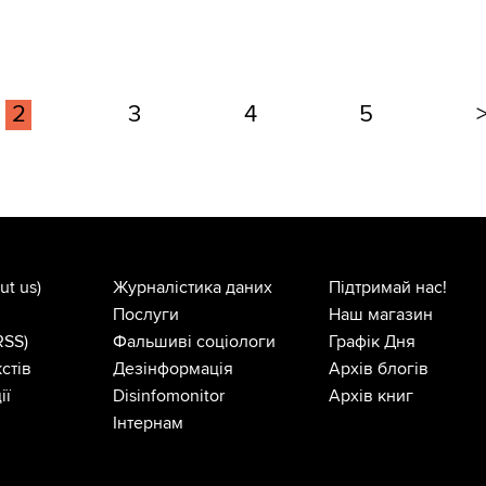
2
3
4
5
ut us)
Журналістика даних
Підтримай нас!
Послуги
Наш магазин
RSS)
Фальшиві соціологи
Графік Дня
стів
Дезінформація
Архів блогів
ії
Disinfomonitor
Архів книг
Інтернам