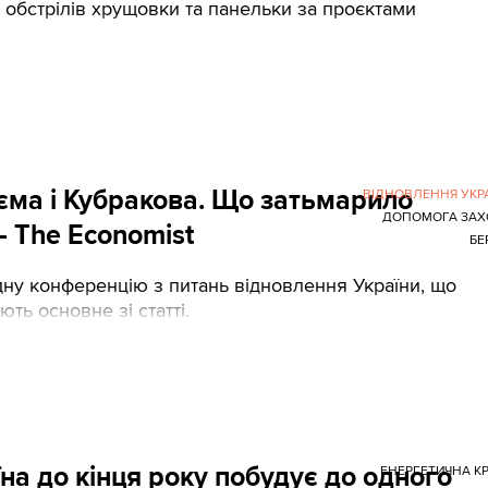
 обстрілів хрущовки та панельки за проєктами
йєма і Кубракова. Що затьмарило
ВІДНОВЛЕННЯ УКР
ДОПОМОГА ЗАХ
— The Economist
БЕ
ну конференцію з питань відновлення України, що
ють основне зі статті.
на до кінця року побудує до одного
ЕНЕРГЕТИЧНА К