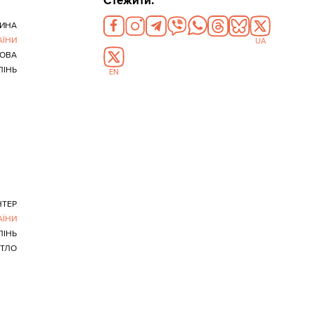
Стежити:
ИНА
АЇНИ
UA
ДОВА
ПІНЬ
EN
НТЕР
АЇНИ
ПІНЬ
ТЛО