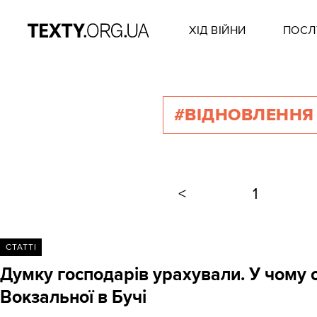
ХІД ВІЙНИ
ПОСЛ
#ВІДНОВЛЕННЯ
<
1
СТАТТІ
Думку господарів урахували. У чому о
Вокзальної в Бучі