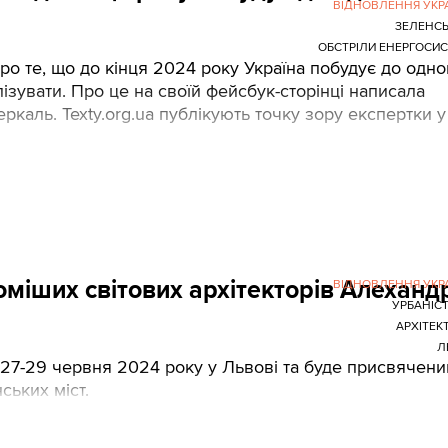
ВІДНОВЛЕННЯ УКР
ЗЕЛЕНС
ОБСТРІЛИ ЕНЕРГОСИ
о те, що до кінця 2024 року Україна побудує до одно
ізувати. Про це на своїй фейсбук-сторінці написала
каль. Texty.org.ua публікують точку зору експертки у
доміших світових архітекторів Алеханд
ВІДНОВЛЕННЯ УКР
УРБАНІС
АРХІТЕК
Л
я 27-29 червня 2024 року у Львові та буде присвячени
ських міст.