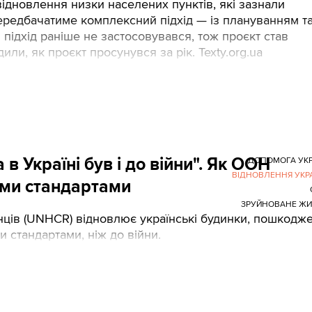
відновлення низки населених пунктів, які зазнали
передбачатиме комплексний підхід — із плануванням т
підхід раніше не застосовувався, тож проєкт став
или, як проєкт просунувся за рік. Texty.org.ua
в Україні був і до війни". Як ООН
ДОПОМОГА УКР
ВІДНОВЛЕННЯ УКР
ими стандартами
ЗРУЙНОВАНЕ ЖИ
ців (UNHCR) відновлює українські будинки, пошкодже
и стандартами, ніж до війни.