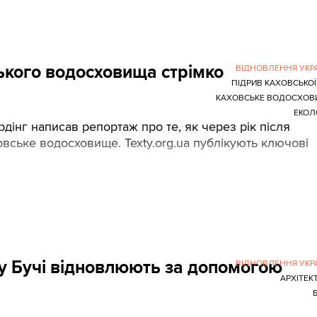
вського водосховища стрімко
ВІДНОВЛЕННЯ УКР
ПІДРИВ КАХОВСЬКОЇ
КАХОВСЬКЕ ВОДОСХОВ
ЕКОЛ
дінг написав репортаж про те, як через рік після
вське водосховище. Texty.org.ua публікують ключові
 у Бучі відновлюють за допомогою
ВІДНОВЛЕННЯ УКР
АРХІТЕК