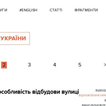
УГИ
#ENGLISH
СТАТТІ
ФРАГМЕНТИ
 УКРАЇНИ
2
3
4
5
собливість відбудови вулиці
ВІДБУ
ВІДНОВЛЕННЯ УКР
ВІКНО ВІДНОВЛ