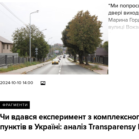
“Ми попроси
двері виход
Марина Горд
вулиці Вокз
будинок тро
2024-10-10 14:00
ФРАГМЕНТИ
Чи вдався експеримент з комплексног
пунктів в Україні: аналіз Transparensy 