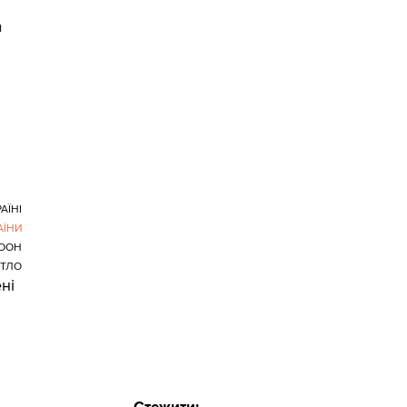
а
АЇНІ
АЇНИ
ООН
ТЛО
ні