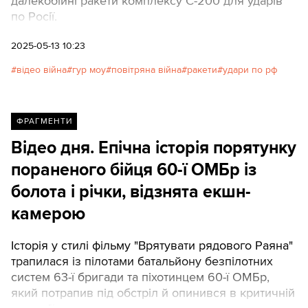
далекобійні ракети комплексу С-200 для ударів
по Росії.
2025-05-13 10:23
відео війна
гур моу
повітряна війна
ракети
удари по рф
ФРАГМЕНТИ
Відео дня. Епічна історія порятунку
пораненого бійця 60-ї ОМБр із
болота і річки, відзнята екшн-
камерою
Історія у стилі фільму "Врятувати рядового Раяна"
трапилася із пілотами батальйону безпілотних
систем 63-ї бригади та піхотинцем 60-ї ОМБр,
який потрапив під обстріл й опинився в критичній