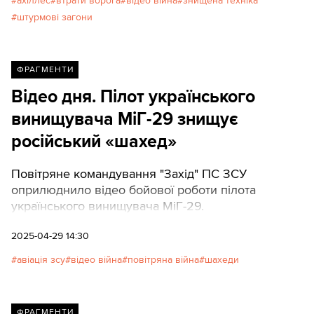
ахіллес
втрати ворога
відео війна
знищена техніка
одну УАЗ («буханку»), а також особовий склад
штурмові загони
противника.
ФРАГМЕНТИ
Відео дня. Пілот українського
винищувача МіГ-29 знищує
російський «шахед»
Повітряне командування "Захід" ПС ЗСУ
оприлюднило відео бойової роботи пілота
українського винищувача МіГ-29.
2025-04-29 14:30
авіація зсу
відео війна
повітряна війна
шахеди
ФРАГМЕНТИ