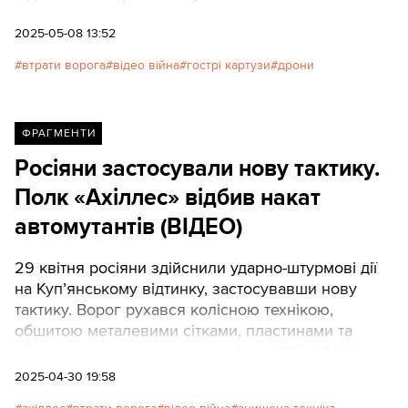
2025-05-08 13:52
втрати ворога
відео війна
гострі картузи
дрони
ФРАГМЕНТИ
Росіяни застосували нову тактику.
Полк «Ахіллес» відбив накат
автомутантів (ВІДЕО)
29 квітня росіяни здійснили ударно-штурмові дії
на Куп’янському відтинку, застосувавши нову
тактику. Ворог рухався колісною технікою,
обшитою металевими сітками, пластинами та
обладнаною потужними засобами РЕБ. 429-й
окремий полк безпілотних систем "АХІЛЛЕС"
2025-04-30 19:58
зупинив накат. Ліквідовано: один БТР, один УРАЛ,