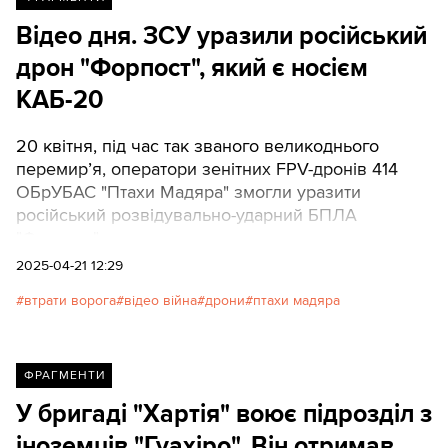
Відео дня. ЗСУ уразили російський
дрон "Форпост", який є носієм
КАБ-20
20 квітня, під час так званого великоднього
перемирʼя, оператори зенітних FPV-дронів 414
ОБрУБАС "Птахи Мадяра" змогли уразити
російський розвідувально-ударний БПЛА
"Форпост".
2025-04-21 12:29
втрати ворога
відео війна
дрони
птахи мадяра
ФРАГМЕНТИ
У бригаді "Хартія" воює підрозділ з
іноземців "Гуахіро". Він отримав