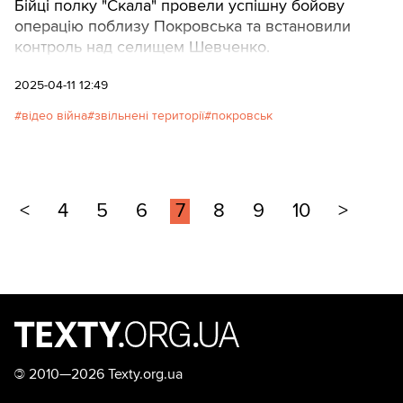
Бійці полку "Скала" провели успішну бойову
операцію поблизу Покровська та встановили
контроль над селищем Шевченко.
2025-04-11 12:49
відео війна
звільнені території
покровськ
<
4
5
6
7
8
9
10
>
©
2010—2026 Texty.org.ua