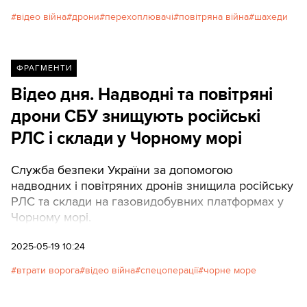
відео війна
дрони
перехоплювачі
повітряна війна
шахеди
ФРАГМЕНТИ
Відео дня. Надводні та повітряні
дрони СБУ знищують російські
РЛС і склади у Чорному морі
Служба безпеки України за допомогою
надводних і повітряних дронів знищила російську
РЛС та склади на газовидобувних платформах у
Чорному морі.
2025-05-19 10:24
втрати ворога
відео війна
спецоперації
чорне море