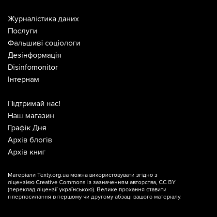
Журналістика даних
Послуги
Фальшиві соціологи
Дезінформація
Disinfomonitor
Інтернам
Підтримай нас!
Наш магазин
Графік Дня
Архів блогів
Архів книг
Матеріали Texty.org.ua можна використовувати згідно з
ліцензією
Creative Commons із зазначенням авторства, CC BY
(переклад ліцензії
українською
). Велике прохання ставити
гіперпосилання в першому чи другому абзаці вашого матеріалу.