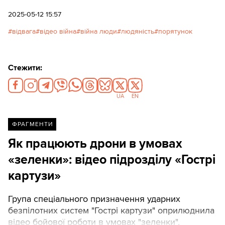
ситуації.
2025-05-12 15:57
відвага
відео війна
війна люди
людяність
порятунок
Стежити:
UA
EN
ФРАГМЕНТИ
Як працюють дрони в умовах
«зеленки»: відео підрозділу «Гострі
картузи»
Група спеціального призначення ударних
безпілотних систем "Гострі картузи" оприлюднила
відео бойової роботи в умовах "зеленки".