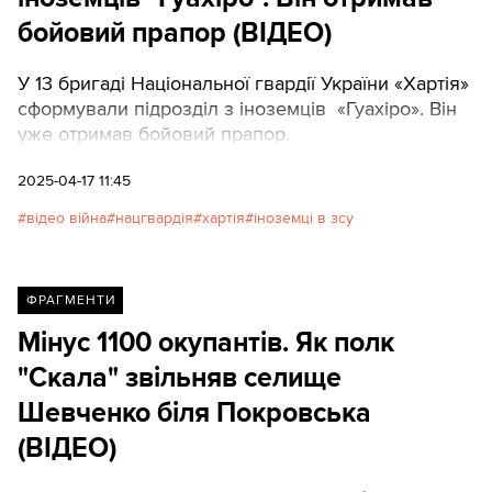
бойовий прапор (ВІДЕО)
У 13 бригаді Національної гвардії України «Хартія»
сформували підрозділ з іноземців «Гуахіро». Він
уже отримав бойовий прапор.
2025-04-17 11:45
відео війна
нацгвардія
хартія
іноземці в зсу
ФРАГМЕНТИ
Мінус 1100 окупантів. Як полк
"Скала" звільняв селище
Шевченко біля Покровська
(ВIДЕО)