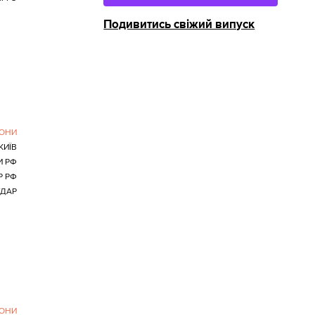
Подивитись свіжий випуск
РОНИ
КИЇВ
И РФ
Р РФ
УДАР
РОНИ