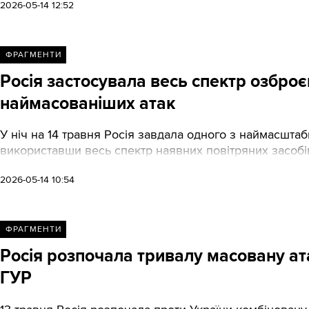
узагальнив хронологію комбінованого удару у ніч на 14
2026-05-14 12:52
ФРАГМЕНТИ
Росія застосувала весь спектр озброєн
наймасованіших атак
У ніч на 14 травня Росія завдала одного з наймасштаб
використавши весь спектр наявних повітряних засобі
2026-05-14 10:54
ФРАГМЕНТИ
Росія розпочала тривалу масовану ата
ГУР