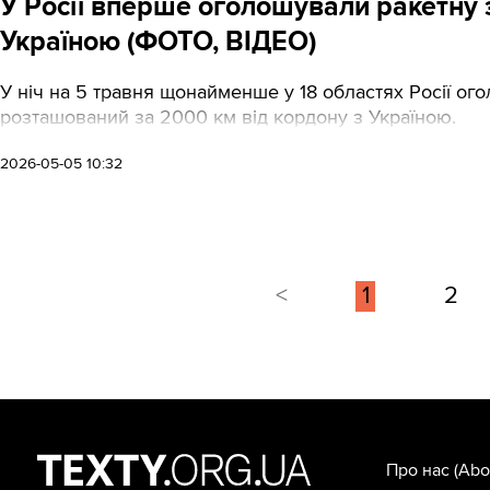
У Росії вперше оголошували ракетну за
Україною (ФОТО, ВІДЕО)
У ніч на 5 травня щонайменше у 18 областях Росії ог
розташований за 2000 км від кордону з Україною.
2026-05-05 10:32
<
1
2
Про нас
(Abo