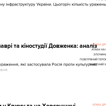
ну інфраструктуру України. Цьогоріч кількість уражень
врі та кіностудії Довженка: аналіз
АТАКА Д
АТАКА НА 
ЗЛОЧИН
ПОВІТРЯНИЙ ТЕРО
аження, які застосувала Росія проти культурних
РАКЕТНИЙ 
рвня.
 у Криму та на Херсонщині
АТАКА Д