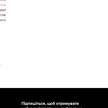
НПЗ
РОНИ
УДАР
О РФ
НГО
>
Підпишіться, щоб отримувати