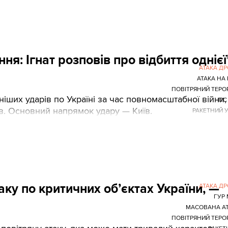
 травня. Нижче Texty.org.ua наводять ці матеріали.
ня: Ігнат розповів про відбиття однієї
АТАКА Д
АТАКА НА 
ПОВІТРЯНИЙ ТЕРО
ніших ударів по Україні за час повномасштабної війни,
ПС
в. Основний напрямок удару — Київ.
РАКЕТНИЙ 
ку по критичних об’єктах України, —
АТАКА Д
ГУР
МАСОВАНА А
ПОВІТРЯНИЙ ТЕРО