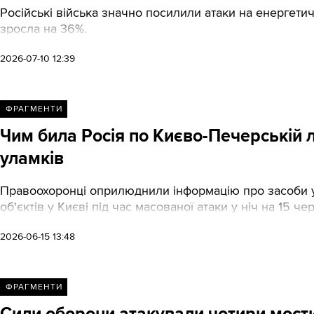
Російські війська значно посилили атаки на енергетич
зросла на 36%.
2026-07-10 12:39
ФРАГМЕНТИ
Чим била Росія по Києво-Печерській ла
уламків
Правоохоронці оприлюднили інформацію про засоби ур
об'єктів у Києві під час масованої атаки у ніч на 15 че
2026-06-15 13:48
ФРАГМЕНТИ
Сили оборони атакували чотири мости