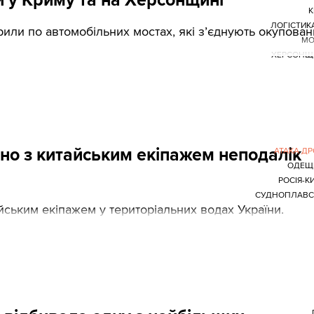
К
ЛОГІСТИК
рили по автомобільних мостах, які з’єднують окупова
МО
ХЕРСОНЩ
но з китайським екіпажем неподалік
АТАКА Д
ОДЕЩ
РОСІЯ-К
СУДНОПЛАВС
йським екіпажем у територіальних водах України.