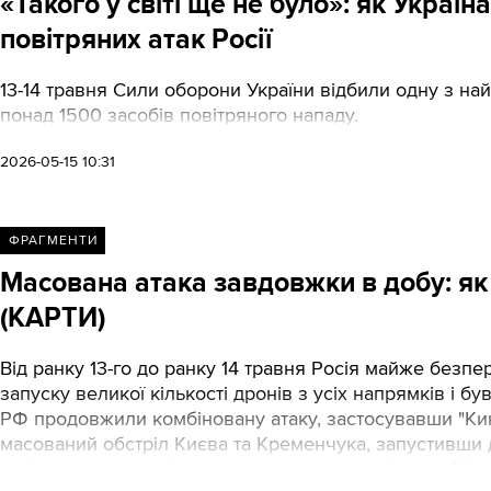
«Такого у світі ще не було»: як Украї
повітряних атак Росії
13-14 травня Сили оборони України відбили одну з най
понад 1500 засобів повітряного нападу.
2026-05-15 10:31
ФРАГМЕНТИ
Масована атака завдовжки в добу: як і
(КАРТИ)
Від ранку 13-го до ранку 14 травня Росія майже безпе
запуску великої кількості дронів з усіх напрямків і б
РФ продовжили комбіновану атаку, застосувавши "Ки
масований обстріл Києва та Кременчука, запустивши д
з відстеження повітряних загроз war_monitor опубліку