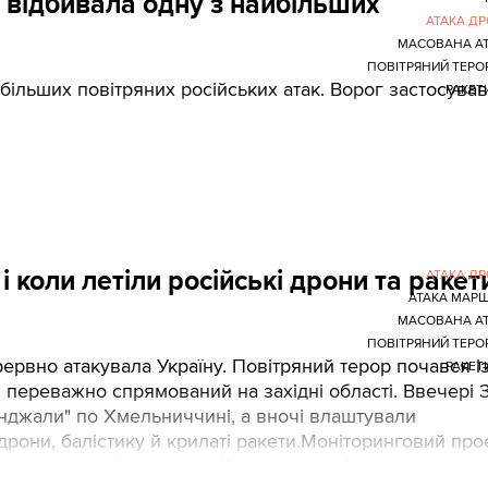
на відбивала одну з найбільших
АТАКА Д
МАСОВАНА А
ПОВІТРЯНИЙ ТЕРО
більших повітряних російських атак. Ворог застосував
РАКЕТ
 коли летіли російські дрони та ракет
АТАКА Д
АТАКА МАР
МАСОВАНА А
ПОВІТРЯНИЙ ТЕРО
рервно атакувала Україну. Повітряний терор почався і
РАКЕТ
ув переважно спрямований на західні області. Ввечері 
нджали" по Хмельниччині, а вночі влаштували
рони, балістику й крилаті ракети.Моніторинговий про
вав траєкторію руху російських ракет і дронів, а тако