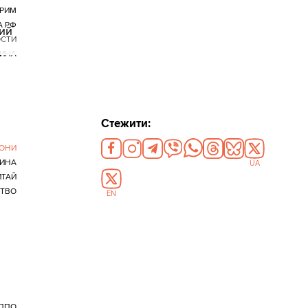
РИМ
А РФ
ний
СТИ
ИНА
Стежити:
РОНИ
ИНА
UA
ИТАЙ
ТВО
EN
ППО