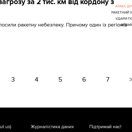
грозу за 2 тис. км від кордону з
АТАКА Д
РАКЕТНИЙ 
УДАРИ П
олосили ракетну небезпеку. Причому один із регіонів
ФЛАМІ
3
4
5
6
7
ut us)
Журналістика даних
Підтримай нас!