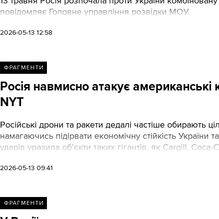
13 травня Росія розпочала проти України комбіновану 
повідомляє Головне управління розвідки МОУ.
2026-05-13 12:58
ФРАГМЕНТИ
Росія навмисно атакує американські ко
NYT
Російські дрони та ракети дедалі частіше обирають ц
намагаючись підірвати економічну стійкість України т
ударів уразила об'єкти таких гігантів, як Cargill, Coca-C
2026-05-13 09:41
ФРАГМЕНТИ