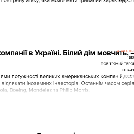
повітряну атаку, яка може мати тривалий характер,
РАКЕТ
мпанії в Україні. Білий дім мовчить, 
АТАКА Д
БІ
ПОВІТРЯНИЙ ТЕРО
США-Р
ілями потужності великих американських компаній,
ІНВЕСТ
а відлякати іноземних інвесторів. Останнім часом сері
ola, Boeing, Mondelez та Philip Morris.