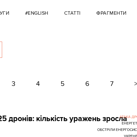
УГИ
#ENGLISH
СТАТТІ
ФРАГМЕНТИ
3
4
5
6
7
5 дронів: кількість уражень зросла
АТАКА Д
ЕНЕРГЕ
ОБСТРІЛИ ЕНЕРГОСИ
УКРЕН