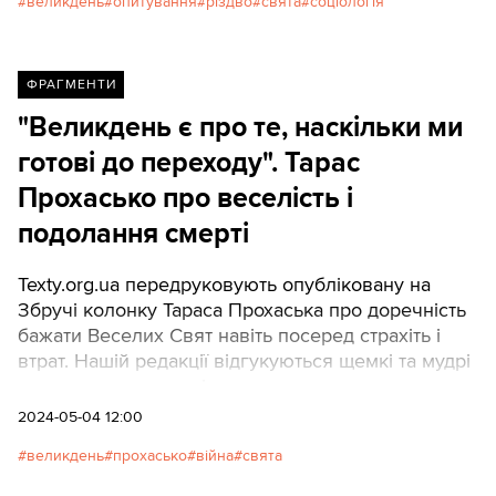
великдень
опитування
різдво
свята
соціологія
ФРАГМЕНТИ
"Великдень є про те, наскільки ми
готові до переходу". Тарас
Прохасько про веселість і
подолання смерті
Texty.org.ua передруковують опубліковану на
Збручі колонку Тараса Прохаська про доречність
бажати Веселих Свят навіть посеред страхіть і
втрат. Нашій редакції відгукуються щемкі та мудрі
слова письменника і ми приєднуємося до
побажань не втрачати віри, світла, веселості та
2024-05-04 12:00
любові посеред цієї жахливої війни.
великдень
прохасько
війна
свята