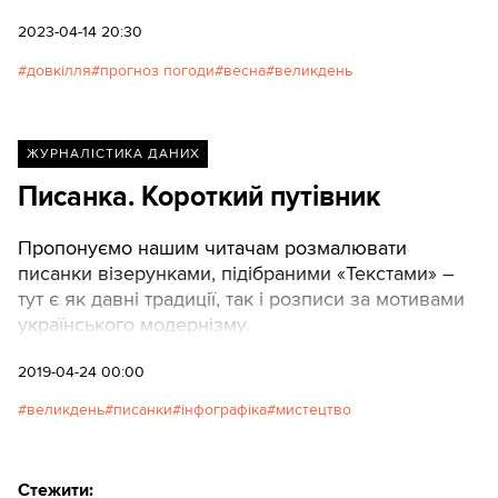
2023-04-14 20:30
довкілля
прогноз погоди
весна
великдень
ЖУРНАЛІСТИКА ДАНИХ
Писанка. Короткий путівник
Пропонуємо нашим читачам розмалювати
писанки візерунками, підібраними «Текстами» –
тут є як давні традиції, так і розписи за мотивами
українського модернізму.
2019-04-24 00:00
великдень
писанки
інфографіка
мистецтво
Стежити: