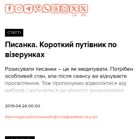
UA
EN
СТАТТІ
Писанка. Короткий путівник по
візерунках
Розисувати писанки – це як медитувати. Потрібен
особливий стан, але після сеансу ви відчуваєте
просвітлення. Тож пропонуємо відволіктися від
виборів і долучитися до вічного: розмалювати
писанки візерунками, які ми підібрали. У нашому
матеріалі представлені й давні традиції, і розписи
2019-04-24 00:00
за мотивами українського авангарду. Дизайн:
великдень
писанки
інфографіка
мистецтво
Надя Кельм