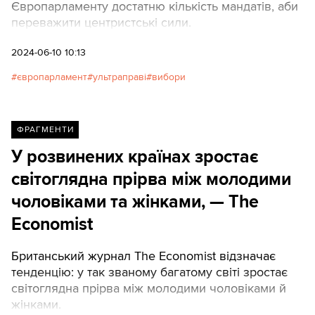
Європарламенту достатню кількість мандатів, аби
переважити центристські сили.
2024-06-10 10:13
європарламент
ультраправі
вибори
ФРАГМЕНТИ
У розвинених країнах зростає
світоглядна прірва між молодими
чоловіками та жінками, — The
Economist
Британський журнал The Economist відзначає
тенденцію: у так званому багатому світі зростає
світоглядна прірва між молодими чоловіками й
жінками.