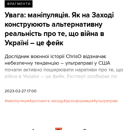
ФРАГМЕНТИ
Увага: маніпуляція. Як на Заході
конструюють альтернативну
реальність про те, що війна в
Україні – це фейк
Дослідник воєнної історії ChrisO відзначає
небезпечну тенденцію – ультраправі у США
почали активно поширювати наративи про те, що
війна в Україні – це фейк. Експерт розбирає по
поличках цю маніпуляцію і пояснює, як їй
протистояти. Наводимо переклад треду.
2023-02-27 17:00
маніпуляція
допомога заходу
дезінформація
ультраправі