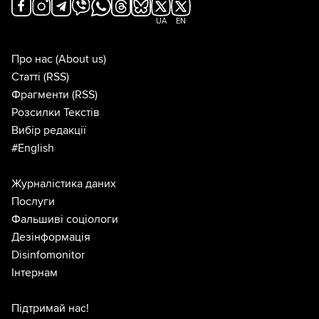
UA
EN
Про нас
(About us)
Статті
(RSS)
Фрагменти
(RSS)
Розсилки Текстів
Вибір редакції
#English
Журналістика даних
Послуги
Фальшиві соціологи
Дезінформація
Disinfomonitor
Інтернам
Підтримай нас!