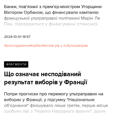
Банки, пов'язані з прем'єр-міністром Угорщини
Віктором Орбаном, що фінансували кампанію
французької ультраправої політикині Марін Ле
Пен, підозрюються у фінансуванні іспанської
ультраправої партії Vox.
2024-10-01 16:57
розслідування
орбан
вплив рф у єс
ультраправі
ФРАГМЕНТИ
Що означає несподіваний
результат виборів у Франції
Попри прогнози про перемогу ультраправих на
виборах у Франції, у підсумку "Національне
об’єднання" фінішувало лише третім, перше місце
здобули ліві з "Нового Народного фронту", друге