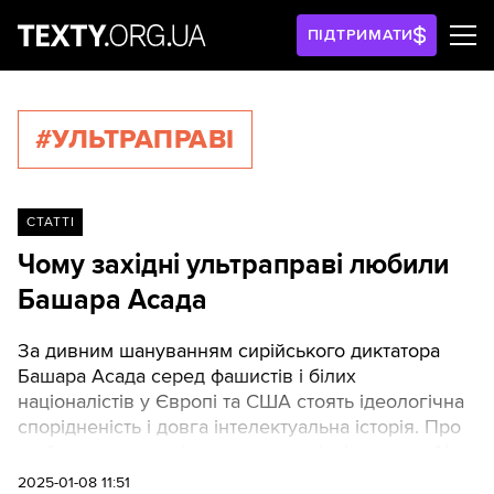
ПІДТРИМАТИ
#УЛЬТРАПРАВІ
СТАТТІ
Чому західні ультраправі любили
Башара Асада
За дивним шануванням сирійського диктатора
Башара Асада серед фашистів і білих
націоналістів у Європі та США стоять ідеологічна
спорідненість і довга інтелектуальна історія. Про
це йдеться в аналітичному матеріалі видання New
Lines, який опублікований ще до падіння режиму.
2025-01-08 11:51