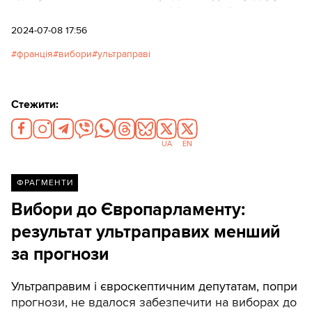
– прихильники президента Макрона. В жодної
політичної сили немає більшості у 289 з 577 місць
2024-07-08 17:56
в нижній палаті французького парламенту для
франція
вибори
ультраправі
формування уряду.
Стежити:
UA
EN
ФРАГМЕНТИ
Вибори до Європарламенту:
результат ультраправих менший
за прогнози
Ультраправим і євроскептичним депутатам, попри
прогнози, не вдалося забезпечити на виборах до