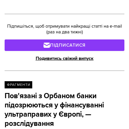
прогноз щодо переможця президентських
виборів, а й прогнози на парламентські вибори,
які пройдуть вже цими вихідними – 1 грудня.
Підпишіться, щоб отримувати найкращі статті на e-mail
(раз на два тижні)
ПІДПИСАТИСЯ
Подивитись свіжий випуск
ФРАГМЕНТИ
Пов'язані з Орбаном банки
підозрюються у фінансуванні
ультраправих у Європі, —
розслідування