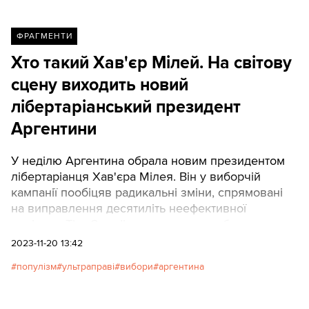
ФРАГМЕНТИ
Хто такий Хав'єр Мілей. На світову
сцену виходить новий
лібертаріанський президент
Аргентини
У неділю Аргентина обрала новим президентом
лібертаріанця Хав'єра Мілея. Він у виборчій
кампанії пообіцяв радикальні зміни, спрямовані
на виправлення десятиліть неефективної
політики. The Guardian описує, кого обрала
Аргентина, що роками потерпає від падіння
2023-11-20 13:42
економіки, тривалого знецінення валюти та
популізм
ультраправі
вибори
аргентина
інфляції. ТЕКСТИ публікують перекладену статтю.