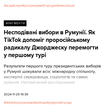
Texty.org.ua пропонують переклад.
асад
сирія
ультраправі
тортури
революція
ФРАГМЕНТИ
Несподівані вибори в Румунії. Як
TikTok допоміг проросійському
радикалу Джорджеску перемогти
у першому турі
Результати першого туру президентських виборів
у Румунії шокували всіх: міжнародну спільноту,
експертні середовища, соціологів та самих
румунів. Непомічений дослідниками
електоральних настроїв ультраправий
проросійський політик Келін Джорджеску
2024-11-29 16:36
несподівано посів перше місце.Такий сенсаційний
tiktok
ультраправі
вибори
румунія
сусіди
результат змушує переглянути не лише загальний