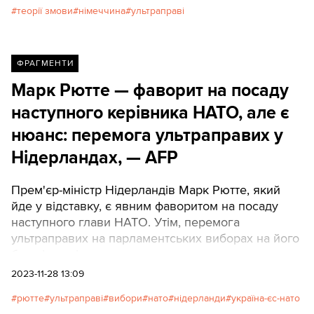
теорії змови
німеччина
ультраправі
ФРАГМЕНТИ
Марк Рютте — фаворит на посаду
наступного керівника НАТО, але є
нюанс: перемога ультраправих у
Нідерландах, — AFP
Прем'єр-міністр Нідерландів Марк Рютте, який
йде у відставку, є явним фаворитом на посаду
наступного глави НАТО. Утім, перемога
ультраправих на парламентських виборах на його
батьківщині ризикує заплямувати спадщину
Рютте.
2023-11-28 13:09
рютте
ультраправі
вибори
нато
нідерланди
україна-єс-нато