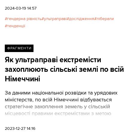
2024-03-19 14:57
гендерна рівність
ультраправі
дослідження
ліберали
тенденції
ФРАГМЕНТИ
Як ультраправі екстремісти
захоплюють сільські землі по всій
Німеччині
За даними національної розвідки та урядових
міністерств, по всій Німеччині відбувається
стратегічне захоплення земель у сільській
місцевості правими екстремістами з метою
створення незалежних від держави громад.
2023-12-27 14:16