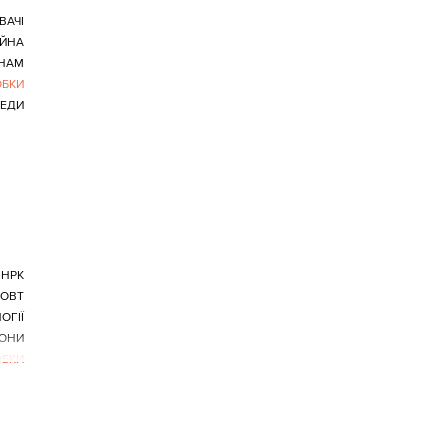
ВАЧІ
ІЙНА
ОНАМ
ОБКИ
ЕДИ
НРК
ОВТ
ОГІЇ
РОНИ
ОБКИ