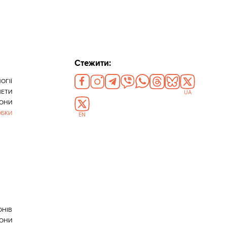
Стежити:
ОГІЇ
МЕТИ
UA
ОНИ
ОБКИ
EN
ОНІВ
ОНИ