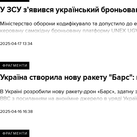
У ЗСУ з’явився український броньов
Міністерство оборони кодифікувало та допустило до е
керовану самохідну броньовану платформу UNEX UGV
2025-04-17 13:34
ФРАГМЕНТИ
Україна створила нову ракету "Барс":
В Україні розробили нову ракету-дрон «Барс», здатну з
BBC з посиланням на анонімне джерело в уряді Украї
2025-04-16 16:38
ФРАГМЕНТИ