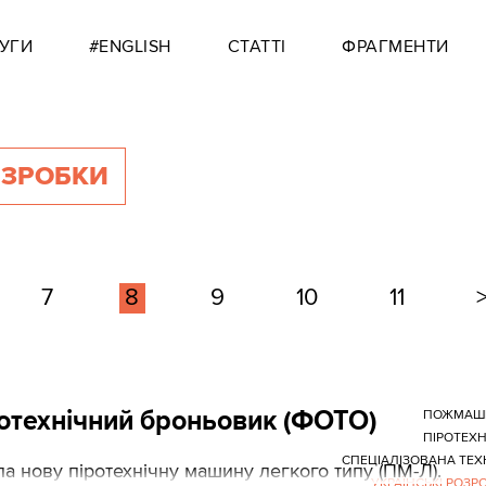
УГИ
#ENGLISH
СТАТТІ
ФРАГМЕНТИ
ОЗРОБКИ
7
8
9
10
11
ротехнічний броньовик (ФОТО)
ПОЖМАШ
ПІРОТЕХ
СПЕЦІАЛІЗОВАНА ТЕХ
 нову піротехнічну машину легкого типу (ПМ-Л).
УКРАЇНСЬКІ РОЗР