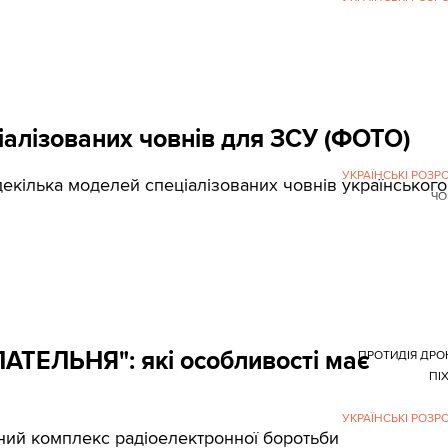
ціалізованих човнів для ЗСУ (ФОТО)
УКРАЇНСЬКІ РОЗР
декілька моделей спеціалізованих човнів українського
ЧО
ПАТЕЛЬНЯ": які особливості має
ПРОТИДІЯ ДР
ПІ
УКРАЇНСЬКІ РОЗР
ний комплекс радіоелектронної боротьби