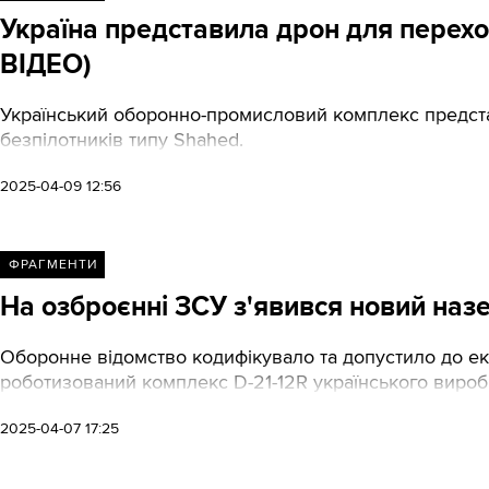
Україна представила дрон для перехо
ВІДЕО)
Український оборонно-промисловий комплекс предст
безпілотників типу Shahed.
2025-04-09 12:56
ФРАГМЕНТИ
На озброєнні ЗСУ з'явився новий наз
Оборонне відомство кодифікувало та допустило до ек
роботизований комплекс D-21-12R українського вироб
2025-04-07 17:25