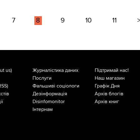
7
8
9
10
11
ut us)
Журналістика даних
Підтримай нас!
Послуги
Наш магазин
RSS)
Фальшиві соціологи
Графік Дня
стів
Дезінформація
Архів блогів
ії
Disinfomonitor
Архів книг
Інтернам