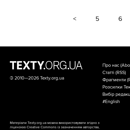
<
5
6
Про нас
(Abo
Статті
(RSS)
©
2010—2026 Texty.org.ua
Фрагменти
(
Розсилки Тек
Вибір редакц
#English
Матеріали Texty.org.ua можна використовувати згідно з
ліцензією
Creative Commons із зазначенням авторства,