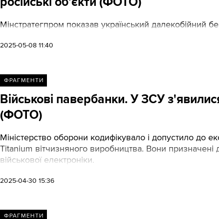
російські об’єкти (ФОТО)
Мінстратегпром показав український далекобійний без
2025-05-08 11:40
ФРАГМЕНТИ
Військові павербанки. У ЗСУ з'явилися
(ФОТО)
Міністерство оборони кодифікувало і допустило до екс
Titanium вітчизняного виробництва. Вони призначені 
військової електроніки.
2025-04-30 15:36
ФРАГМЕНТИ