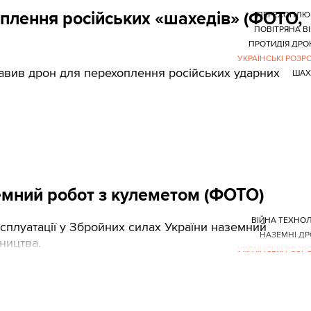
плення російських «шахедів» (ФОТО,
ПЕРЕХОПЛЮ
ПОВІТРЯНА В
ПРОТИДІЯ ДР
УКРАЇНСЬКІ РОЗР
авив дрон для перехоплення російських ударних
ШАХ
емний робот з кулеметом (ФОТО)
ВІЙНА ТЕХНОЛ
сплуатації у Збройних силах України наземний
НАЗЕМНІ Д
ництва.
УКРАЇНСЬКІ РОЗР