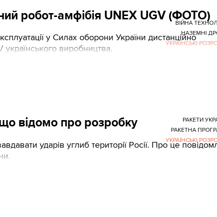
аний робот-амфібія UNEX UGV (ФОТО)
ВІЙНА ТЕХНОЛ
НАЗЕМНІ Д
ксплуатації у Силах оборони України дистанційно
УКРАЇНСЬКІ РОЗР
 українського виробництва.
 що відомо про розробку
РАКЕТИ УКР
РАКЕТНА ПРОГ
УКРАЇНСЬКІ РОЗР
авдавати ударів углиб території Росії. Про це повідом
ни.