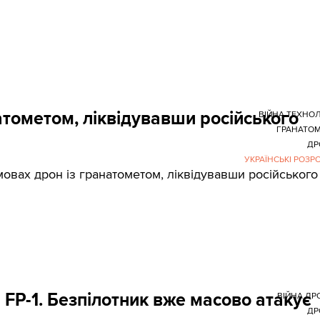
тометом, ліквідувавши російського
ВІЙНА ТЕХНОЛ
ГРАНАТО
ДР
УКРАЇНСЬКІ РОЗР
мовах дрон із гранатометом, ліквідувавши російського
 FP-1. Безпілотник вже масово атакує
ВІЙНА ДР
ДР