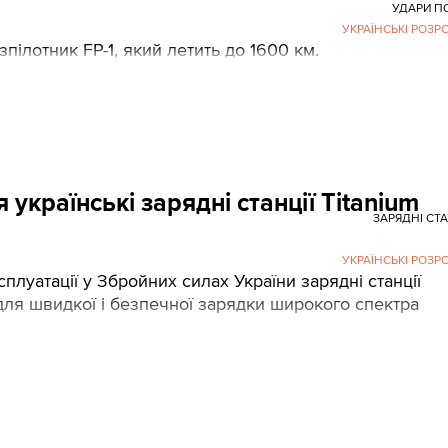
УДАРИ П
УКРАЇНСЬКІ РОЗР
пілотник FP-1, який летить до 1600 км.
 українські зарядні станції Titanium
ЗАРЯДНІ СТА
УКРАЇНСЬКІ РОЗР
плуатації у Збройних силах України зарядні станції
для швидкої і безпечної зарядки широкого спектра