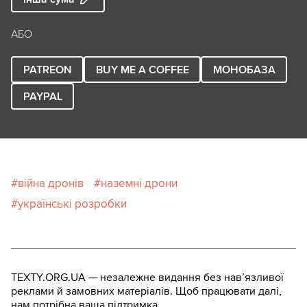
АБО
PATREON
BUY ME A COFFEE
МОНОБАЗА
PAYPAL
війна дронів
наземні дрони
українські розробки
TEXTY.ORG.UA — незалежне видання без навʼязливої
реклами й замовних матеріалів. Щоб працювати далі,
нам потрібна ваша підтримка.