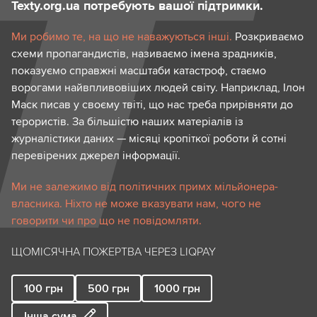
Texty.org.ua потребують вашої підтримки.
Ми робимо те, на що не наважуються інші.
Розкриваємо
схеми пропагандистів, називаємо імена зрадників,
показуємо справжні масштаби катастроф, стаємо
ворогами найвпливовіших людей світу. Наприклад, Ілон
Маск писав у своєму твіті, що нас треба прирівняти до
терористів. За більшістю наших матеріалів із
журналістики даних — місяці кропіткої роботи й сотні
перевірених джерел інформації.
Ми не залежимо від політичних примх мільйонера-
власника. Ніхто не може вказувати нам, чого не
говорити чи про що не повідомляти.
ЩОМІСЯЧНА ПОЖЕРТВА ЧЕРЕЗ LIQPAY
100
грн
500
грн
1000
грн
Інша сума