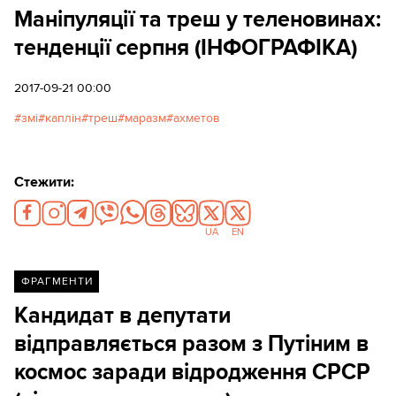
Маніпуляції та треш у теленовинах:
тенденції серпня (ІНФОГРАФІКА)
2017-09-21 00:00
змі
каплін
треш
маразм
ахметов
Стежити:
UA
EN
ФРАГМЕНТИ
Кандидат в депутати
відправляється разом з Путіним в
космос заради відродження СРСР