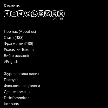
Стежити:
UA
EN
Про нас
(About us)
Статті
(RSS)
Фрагменти
(RSS)
Розсилки Текстів
Вибір редакції
#English
Журналістика даних
Послуги
Фальшиві соціологи
Дезінформація
Disinfomonitor
Інтернам