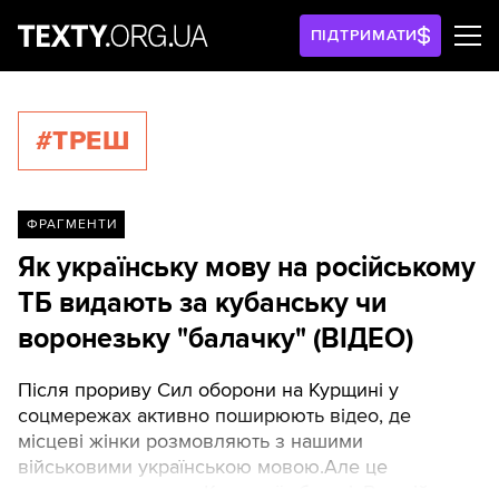
ПІДТРИМАТИ
#ТРЕШ
ФРАГМЕНТИ
Як українську мову на російському
ТБ видають за кубанську чи
воронезьку "балачку" (ВІДЕО)
Після прориву Сил оборони на Курщині у
соцмережах активно поширюють відео, де
місцеві жінки розмовляють з нашими
військовими українською мовою.Але це
стосується не лише Курської області. В російських