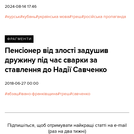
новинах роками показували мешканців інших
2024-08-14 17:46
прикордонних регіонів, які розмовляють
курськ
кубань
українська мова
треш
російська пропаганда
українською, пише оглядачка проєкту Детектора
медіа "Антоніна".
ФРАГМЕНТИ
Пенсіонер від злості задушив
дружину під час сварки за
ставлення до Надії Савченко
2018-06-27 00:00
абзац
івано-франківщина
треш
савченко
Підпишіться, щоб отримувати найкращі статті на e-mail
(раз на два тижні)