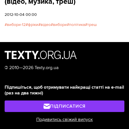
(відео, музика, треш)
2012-10-04 00:00
вибори-12
фріки
відео
вибори
політика
треш
©
2010—2026 Texty.org.ua
Підпишіться, щоб отримувати найкращі статті на e-mail
(раз на два тижні)
ПІДПИСАТИСЯ
Подивитись свіжий випуск