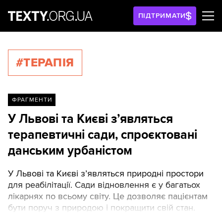
ПІДТРИМАТИ
#ТЕРАПІЯ
ФРАГМЕНТИ
У Львові та Києві з’являться
терапевтичні сади, спроєктовані
данським урбаністом
У Львові та Києві з’являться природні простори
для реабілітації. Сади відновлення є у багатьох
лікарнях по всьому світу. Це дозволяє пацієнтам
бути поруч з природою і покращити свій стан.