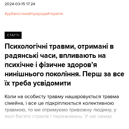
2024-03-15 17:24
урбаністика
природа
терапія
СТАТТІ
Психологічні травми, отримані в
радянські часи, впливають на
психічне і фізичне здоров’я
нинішнього покоління. Перш за все
їх треба усвідомити
Коли на особисту травму нашаровується травма
сімейна, і все це підкріплюється колективною
травмою, то ми отримуємо тривожну людину, у
якої багато страхів і переживань. У неї немає
контакту зі своїми емоціями, вона нікому не