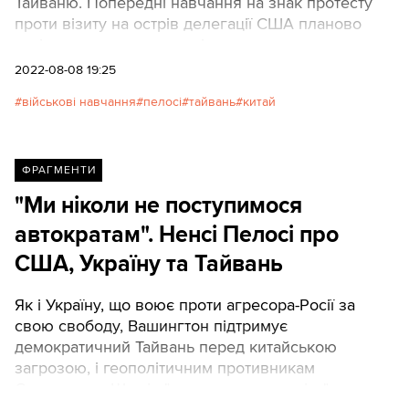
Тайваню. Попередні навчання на знак протесту
проти візиту на острів делегації США планово
закінчилися напередодні.
2022-08-08 19:25
військові навчання
пелосі
тайвань
китай
ФРАГМЕНТИ
"Ми ніколи не поступимося
автократам". Ненсі Пелосі про
США, Україну та Тайвань
Як і Україну, що воює проти агресора-Росії за
свою свободу, Вашингтон підтримує
демократичний Тайвань перед китайською
загрозою, і геополітичним противникам
Сполучених Штатів "ясно дали зрозуміти", що