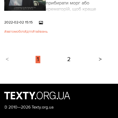
прибирати морг або
крематорій, щоб краще
усвідомити, що вони могли
накоїти.
2022-02-02 15:15
автомобілі
дтп
тайвань
<
1
2
>
©
2010—2026 Texty.org.ua