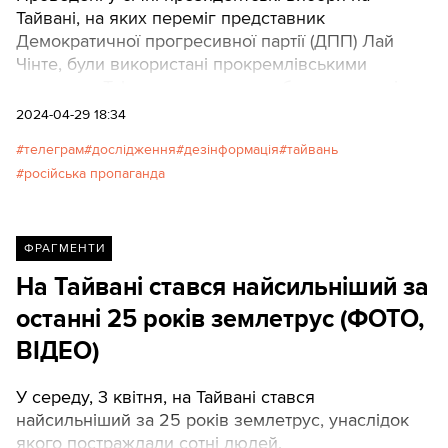
Тайвані, на яких переміг представник
Демократичної прогресивної партії (ДПП) Лай
Чінте, були використані прокремлівськими
групами у Telegram для того, щоб поставити під
сумнів і самі вибори, і суверенітет держави.
2024-04-29 18:34
телеграм
дослідження
дезінформація
тайвань
російська пропаганда
ФРАГМЕНТИ
На Тайвані стався найсильніший за
останні 25 років землетрус (ФОТО,
ВІДЕО)
У середу, 3 квітня, на Тайвані стався
найсильніший за 25 років землетрус, унаслідок
якого постраждали сотні людей.