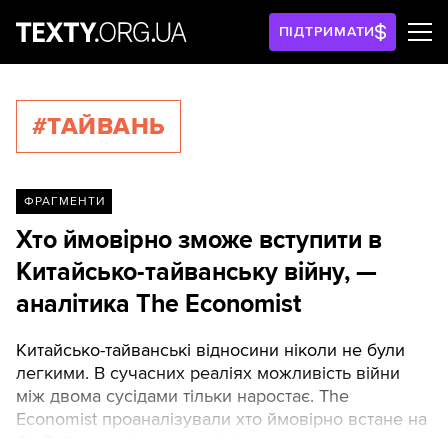
ПІДТРИМАТИ
#ТАЙВАНЬ
ФРАГМЕНТИ
Хто ймовірно зможе вступити в
Китайсько-тайванську війну, —
аналітика The Economist
Китайсько-тайванські відносини ніколи не були
легкими. В сучасних реаліях можливість війни
між двома сусідами тільки наростає. The
Economist проаналізували хто ймовірно встане на
бік Тайваню під час конфлікту та яку роль