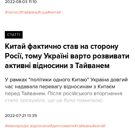
Америка ніколи не поступиться автократам.
2022-08-03 11:10
пелосі
тайвань
сша
китай
СТАТТІ
Китай фактично став на сторону
Росії, тому Україні варто розвивати
активні відносини з Тайванем
У рамках "політики одного Китаю" Україна довгий
час надавала перевагу відносинам з Китаєм
перед Тайванем. Після російського вторгнення
стало зрозуміло, що це було помилкою.
Пояснюємо чому.
2022-07-21 13:39
міжнародні відносини
дипломатія
тайвань
китай