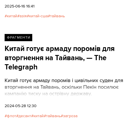
гратимуть Сполучені Штати в його вирішенні.
2025-06-16 16:41
китай
азія
китай-сша
тайвань
ФРАГМЕНТИ
Китай готує армаду поромів для
вторгнення на Тайвань, — The
Telegraph
Китай готує армаду поромів і цивільних суден для
вторгнення на Тайвань, оскільки Пекін посилює
кампанію тиску на острівну державу.
2024-05-28 12:30
флот
десант
китай
тайвань
загроза