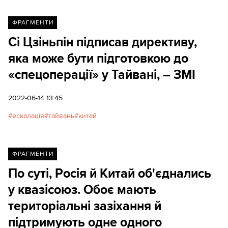
ФРАГМЕНТИ
Сі Цзіньпін підписав директиву,
яка може бути підготовкою до
«спецоперації» у Тайвані, – ЗМІ
2022-06-14 13:45
ескалація
тайвань
китай
ФРАГМЕНТИ
По суті, Росія й Китай об'єднались
у квазісоюз. Обоє мають
територіальні зазіхання й
підтримують одне одного