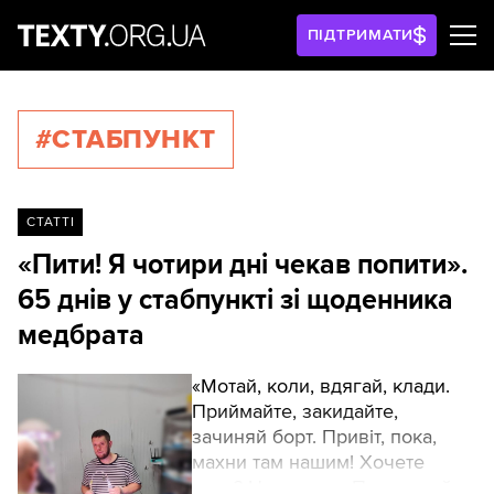
ПІДТРИМАТИ
#СТАБПУНКТ
СТАТТІ
«Пити! Я чотири дні чекав попити».
65 днів у стабпункті зі щоденника
медбрата
«Мотай, коли, вдягай, клади.
Приймайте, закидайте,
зачиняй борт. Привіт, пока,
махни там нашим! Хочете
кави? Нема часу. Передавай