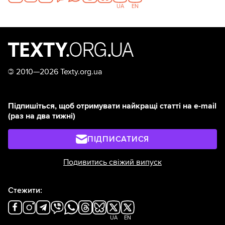
років).З дозволу автора
UA
EN
публікуємо ці дописи та
світлини.
©
2010—2026 Texty.org.ua
Підпишіться, щоб отримувати найкращі статті на e-mail
(раз на два тижні)
ПІДПИСАТИСЯ
Подивитись свіжий випуск
Стежити:
UA
EN