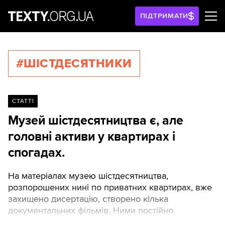
ПІДТРИМАТИ
#ШІСТДЕСЯТНИКИ
СТАТТІ
Музей шістдесятництва є, але
головні активи у квартирах і
спогадах.
На матеріалах музею шістдесятництва,
розпорошених нині по приватних квартирах, вже
захищено дисертацію, створено кілька
документальних фільмів. Ними постійно
цікавляться журналісти з різних країн. Це й кілька