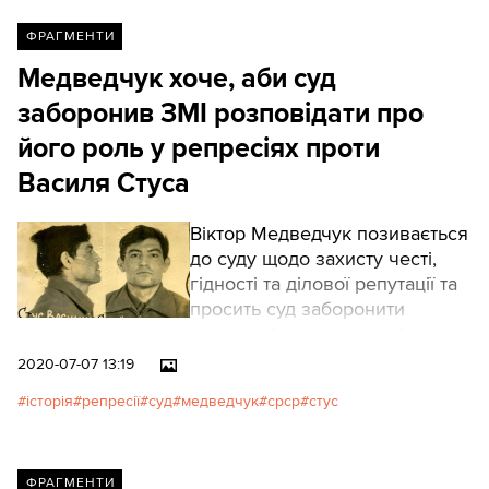
ФРАГМЕНТИ
Медведчук хоче, аби суд
заборонив ЗМІ розповідати про
його роль у репресіях проти
Василя Стуса
Віктор Медведчук позивається
до суду щодо захисту честі,
гідності та ділової репутації та
просить суд заборонити
видання (виготовлення) та
розповсюдження книги
2020-07-07 13:19
“Справа Василя Стуса” та
історія
репресії
суд
медведчук
срср
стус
поширення будь-якої
інформації про книгу в ЗМІ та в
інтернеті.
ФРАГМЕНТИ