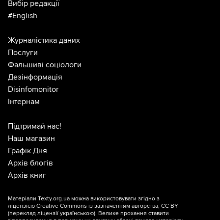
Вибір редакції
#English
Журналістика даних
Послуги
Фальшиві соціологи
Дезінформація
Disinfomonitor
Інтернам
Підтримай нас!
Наш магазин
Графік Дня
Архів блогів
Архів книг
Матеріали Texty.org.ua можна використовувати згідно з
ліцензією
Creative Commons із зазначенням авторства, CC BY
(переклад ліцензії
українською
). Велике прохання ставити