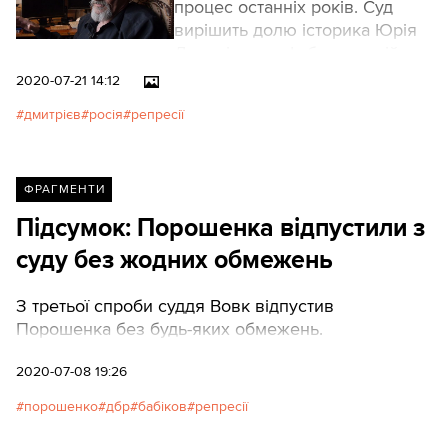
процес останніх років. Суд
вирішить долю історика Юрія
Дмитрієва у сфабрикованій
справі. «Меморіал» визнав 64-
2020-07-21 14:12
річного історика політв’язнем.
дмитрієв
росія
репресії
Йому загрожує до 20 років
тюрми.
ФРАГМЕНТИ
Підсумок: Порошенка відпустили з
суду без жодних обмежень
З третьої спроби суддя Вовк відпустив
Порошенка без будь-яких обмежень.
2020-07-08 19:26
порошенко
дбр
бабіков
репресії