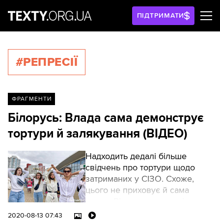
ПІДТРИМАТИ
#РЕПРЕСІЇ
ФРАГМЕНТИ
Білорусь: Влада сама демонструє
тортури й залякування (ВІДЕО)
Надходить дедалі більше
свідчень про тортури щодо
затриманих у СІЗО. Схоже,
цього не приховує й сама
влада. Відео заляканих і явно
побитих молодих людей
2020-08-13 07:43