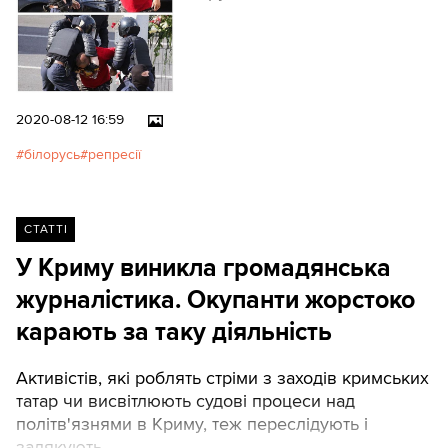
2020-08-12 16:59
білорусь
репресії
СТАТТІ
У Криму виникла громадянська
журналістика. Окупанти жорстоко
карають за таку діяльність
Активістів, які роблять стріми з заходів кримських
татар чи висвітлюють судові процеси над
політв'язнями в Криму, теж переслідують і
залякують.