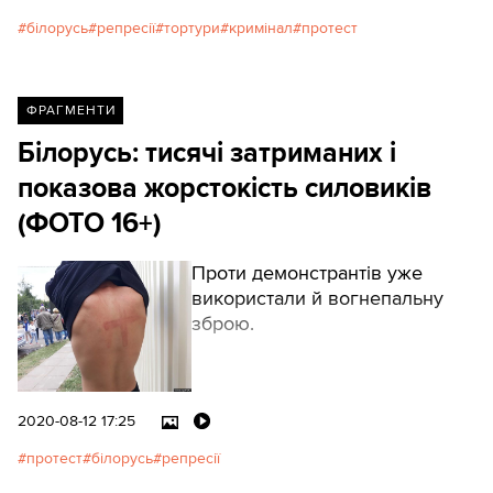
демонструє білоруське
білорусь
репресії
тортури
кримінал
протест
державне телебачення:
ФРАГМЕНТИ
Білорусь: тисячі затриманих і
показова жорстокість силовиків
(ФОТО 16+)
Проти демонстрантів уже
використали й вогнепальну
зброю.
2020-08-12 17:25
протест
білорусь
репресії