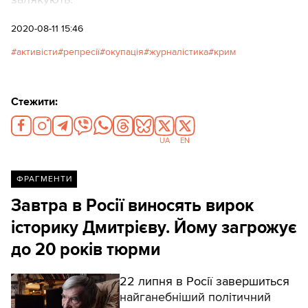
2020-08-11 15:46
активісти
репресії
окупація
журналістика
крим
Стежити:
UA
EN
ФРАГМЕНТИ
Завтра в Росії виносять вирок
історику Дмитрієву. Йому загрожує
до 20 років тюрми
22 липня в Росії завершиться
найганебніший політичний