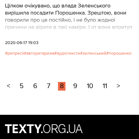
Цілком очікувано, що влада Зеленського
вирішила посадити Порошенка. Зрештою, вони
говорили про це постійно, і не було жодної
причини не вірити в такі наміри. І от вони впритул
наблизилися до своєї мрії. Ми вважаємо, що
суспільство повинне завадити цим намірам –
2020-06-17 19:03
незалежно від ставлення до Порошенка.
репресії
авторитаризм
аудіотексти
зеленський
порошенко
Пояснимо, чому:
<
5
6
7
8
9
10
11
>