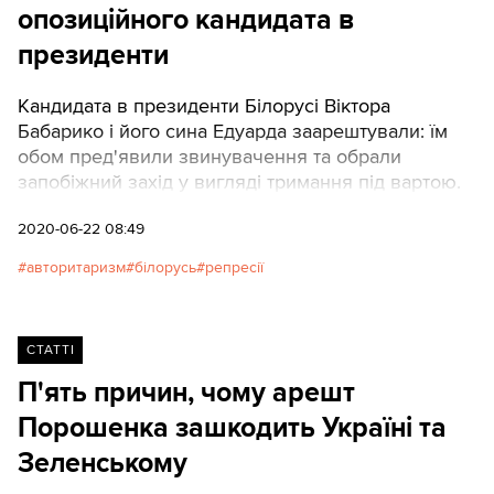
опозиційного кандидата в
президенти
Кандидата в президенти Білорусі Віктора
Бабарико і його сина Едуарда заарештували: їм
обом пред'явили звинувачення та обрали
запобіжний захід у вигляді тримання під вартою.
2020-06-22 08:49
авторитаризм
білорусь
репресії
СТАТТІ
П'ять причин, чому арешт
Порошенка зашкодить Україні та
Зеленському