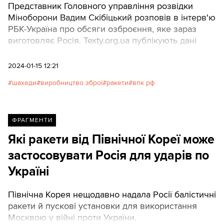
Представник Головного управління розвідки
Міноборони Вадим Скібіцький розповів в інтерв'ю
РБК-Україна про обсяги озброєння, яке зараз
виготовляє Росія. Texty.org.ua публікують дані
розвідки у вигляді впорядкованої прямої мови
Скібіцького.
2024-01-15 12:21
шахеди
виробництво зброї
ракети
впк рф
ФРАГМЕНТИ
Які ракети від Північної Кореї може
застосовувати Росія для ударів по
Україні
Північна Корея нещодавно надала Росії балістичні
ракети й пускові установки для використання
Москвою у війні проти України.