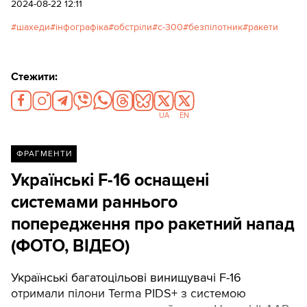
уламків. В середньому Росія робить по 26
2024-08-22 12:11
запусків щодня, з яких половина - гарантовані
шахеди
інфографіка
обстріли
с-300
безпілотник
ракети
прильоти.
Стежити:
UA
EN
ФРАГМЕНТИ
Українські F-16 оснащені
системами раннього
попередження про ракетний напад
(ФОТО, ВІДЕО)
Українські багатоцільові винищувачі F-16
отримали пілони Terma PIDS+ з системою