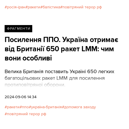
росія-іран
ракети
балістика
повітряний терор рф
ФРАГМЕНТИ
Посилення ППО. Україна отримає
від Британії 650 ракет LMM: чим
вони особливі
Велика Британія поставить Україні 650 легких
багатоцільових ракет LMM для посилення
протиповітряної оборони.
2024-09-06 14:34
ракети
ппо
україна-британія
допомога заходу
повітряний терор рф