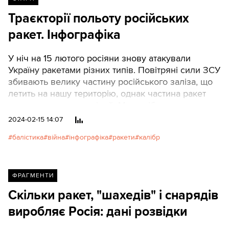
Траєкторії польоту російських
ракет. Інфографіка
У ніч на 15 лютого росіяни знову атакували
Україну ракетами різних типів. Повітряні сили ЗСУ
збивають велику частину російського заліза, що
летить на нашу територію, однак частина ракет
все ж таки досягає цілей. Ми розібралися, якою
траєкторією летять сотні кілограмів вибухівки до
2024-02-15 14:07
нас.
балістика
війна
інфографіка
ракети
калібр
ФРАГМЕНТИ
Скільки ракет, "шахедів" і снарядів
виробляє Росія: дані розвідки