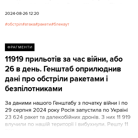
премʼєр-міністр України Денис Шмигаль. Пізніше
Президент України Володимир Зеленський додав,
2024-08-26 12:20
що Росія запустила понад сотню ракет різного
обстріл
атака
ракети
блекаут
типу та понад сотню дронів типу "Шахед".Ключові
цілі сьогоднішньої атаки - енергетична
інфраструктура. «Укренерго» вимушене
застосувати екстрені відключення електроенергії,
ФРАГМЕНТИ
щоб стабілізувати систему.Росіяни застосували
11919 прильотів за час війни, або
різні види озброєння: БпЛА, крилаті ракети,
26 в день. Генштаб оприлюднив
"Кинджали".Керівник Центру протидії
дезінформації РНБО Андрій Коваленко
дані про обстріли ракетами і
підтвердив інформацію про російський удар по
безпілотниками
греблі Київської ГЕС, додавши, що загрози
руйнування немає, зруйнувати греблю ракетами
За даними нашого Генштабу з початку війни і по
неможливо.
29 серпня 2024 року Росія запустила по Україні
23 624 ракет та далекобійних дронів. З них 11 919
влучили по нашій території і вибухнули. Решту 11
705 вдалося збити, але часом є руйнування і від