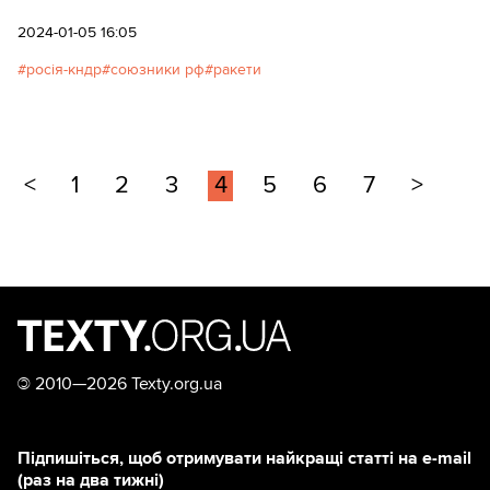
2024-01-05 16:05
росія-кндр
союзники рф
ракети
<
1
2
3
4
5
6
7
>
©
2010—2026 Texty.org.ua
Підпишіться, щоб отримувати найкращі статті на e-mail
(раз на два тижні)