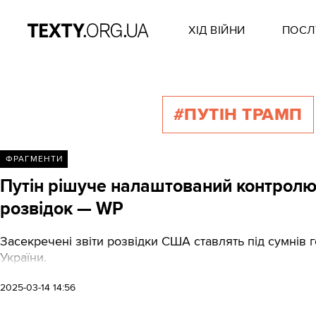
ХІД ВІЙНИ
ПОСЛ
#ПУТІН ТРАМП
ФРАГМЕНТИ
Путін рішуче налаштований контролюв
розвідок — WP
Засекречені звіти розвідки США ставлять під сумнів 
України.
2025-03-14 14:56