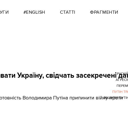
УГИ
#ENGLISH
СТАТТІ
ФРАГМЕНТИ
ати Україну, свідчать засекречені да
РУСКІЙ
АГРЕСІ
ПЕРЕМ
ПУТІН Т
готовність Володимира Путіна припинити війну проти
РАШИЗМ ПУТІ