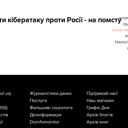
кібератаку проти Росії - на помсту
ІНТЕ
ОБ
ПУТІН Т
Р
ТЕХНОЛ
ut us)
Журналістика даних
Підтримай нас!
Послуги
Наш магазин
RSS)
Фальшиві соціологи
Графік Дня
стів
Дезінформація
Архів блогів
ії
Disinfomonitor
Архів книг