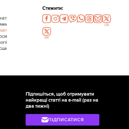
Стежити:
РНЕТ
АМА
UA
РАМП
ОСІЯ
EN
ОГІЇ
США
Підпишіться, щоб отримувати
найкращі статті на e-mail (раз на
два тижні)
ПІДПИСАТИСЯ