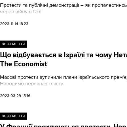
Протести та публічні демонстрації – як пропалестинськ
через війну в Газі.
2023-11-14 18:23
ФРАГМЕНТИ
Що відбувається в Ізраїлі та чому Не
The Economist
Масові протести зупинили плани ізраїльського прем'є
Наводимо переклад тексту.
2023-03-29 15:16
ФРАГМЕНТИ
У Франції посилюються протести. Чере