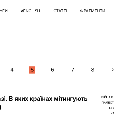
УГИ
#ENGLISH
СТАТТІ
ФРАГМЕНТИ
4
5
6
7
8
азі. В яких країнах мітингують
ВІЙНА В 
ПАЛЕСТ
)
ІЗР
К