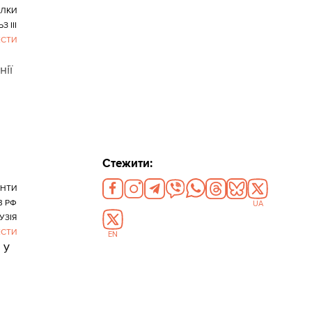
ЛКИ
З III
ЕСТИ
нії
Стежити:
ЕНТИ
В РФ
UA
УЗІЯ
ЕСТИ
EN
 у