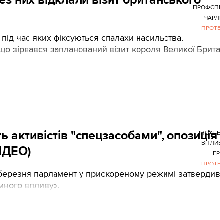
ПРОФСПІ
ЧАРЛЬ
ПРОТ
 під час яких фіксуються спалахи насильства.
що зірвався запланований візит короля Великої Брита
ь активістів "спецзасобами", опозиція
ІНОАГ
ВПЛИ
ВІДЕО)
ГР
ПРОТ
 7 березня парламент у прискореному режимі затвердив
много впливу».