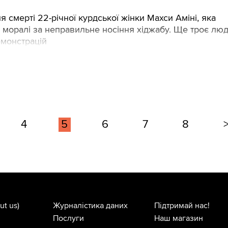
я смерті 22-річної курдської жінки Махси Аміні, яка
ія моралі за неправильне носіння хіджабу. Ще троє лю
емонстрацій
4
5
6
7
8
ut us)
Журналістика даних
Підтримай нас!
Послуги
Наш магазин