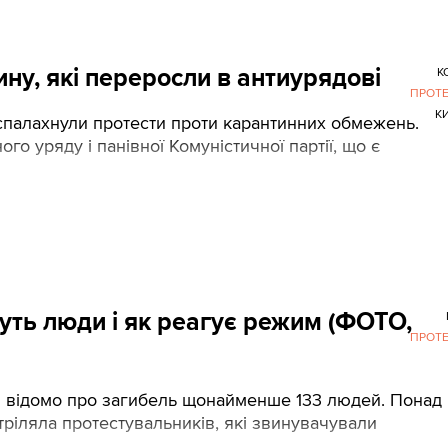
ну, які переросли в антиурядові
К
ПРОТ
К
спалахнули протести проти карантинних обмежень.
о уряду і панівної Комуністичної партії, що є
чуть люди і як реагує режим (ФОТО,
ПРОТ
азі відомо про загибель щонайменше 133 людей. Понад
зстріляла протестувальників, які звинувачували