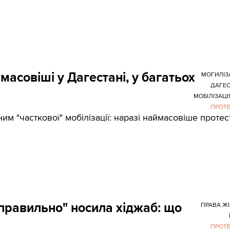
ймасовіші у Дагестані, у багатьох
МОГИЛІЗ
ДАГЕ
МОБІЛІЗАЦІ
ПРОТ
ним "часткової" мобілізації: наразі наймасовіше протес
еправильно" носила хіджаб: що
ПРАВА Ж
ПРОТ