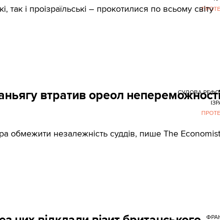
і, так і проізраїльські – прокотилися по всьому світу
ПРОТ
таньягу втратив ореол непереможності
СУДОВА РЕФО
ІЗР
ПРОТ
ра обмежити незалежність суддів, пише The Economist
з них відклали візит британського
ФРА