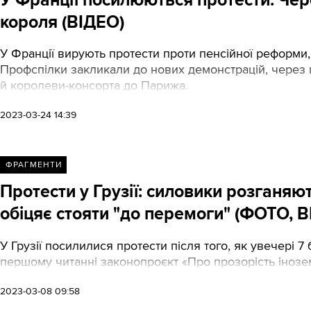
короля (ВІДЕО)
У Франції вирують протести проти пенсійної реформи,
Профспілки закликали до нових демонстрацій, через 
й королеви-консорта до Парижа.
2023-03-24 14:39
ФРАГМЕНТИ
Протести у Грузії: силовики розганяют
обіцяє стояти "до перемоги" (ФОТО, 
У Грузії посилилися протести після того, як увечері
першому читанні законопроєкт «Про прозорість інозе
2023-03-08 09:58