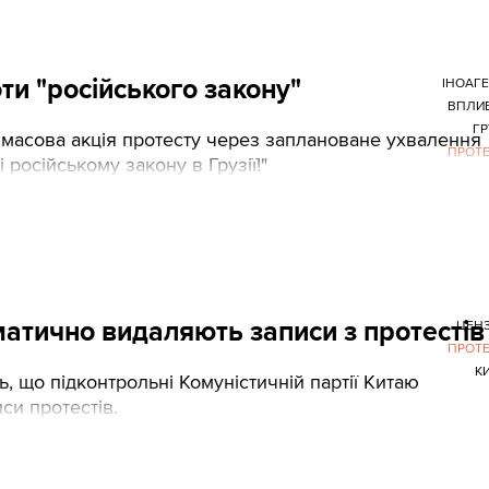
оти "російського закону"
ІНОАГ
ВПЛИ
ГР
я масова акція протесту через заплановане ухвалення
ПРОТ
і російському закону в Грузії!"
матично видаляють записи з протестів
ЦЕН
ПРОТ
К
, що підконтрольні Комуністичній партії Китаю
и протестів.