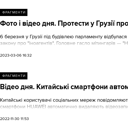
ФРАГМЕНТИ
Фото і відео дня. Протести у Грузії пр
6 березня у Грузії під будівлею парламенту відбулас
закону про "іноагентів". Головне гасло мітингарів — "Н
2023-03-06 16:32
ФРАГМЕНТИ
Відео дня. Китайські смартфони авто
Китайські користувачі соціальних мереж повідомляють
смартфони HUAWEI автоматично видаляють відеозапис
2022-11-30 11:53