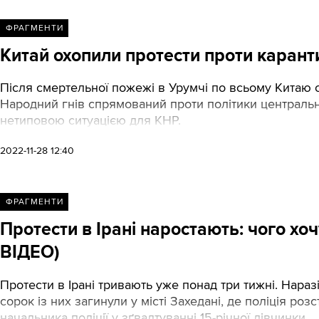
ФРАГМЕНТИ
Китай охопили протести проти каранти
Після смертельної пожежі в Урумчі по всьому Китаю 
Народний гнів спрямований проти політики центральног
нетиповою ситуацією для КНР.
2022-11-28 12:40
ФРАГМЕНТИ
Протести в Ірані наростають: чого хо
ВІДЕО)
Протести в Ірані тривають уже понад три тижні. Нар
сорок із них загинули у місті Захедані, де поліція ро
начальника поліції у зґвалтуванні 15-річної дівчинки.