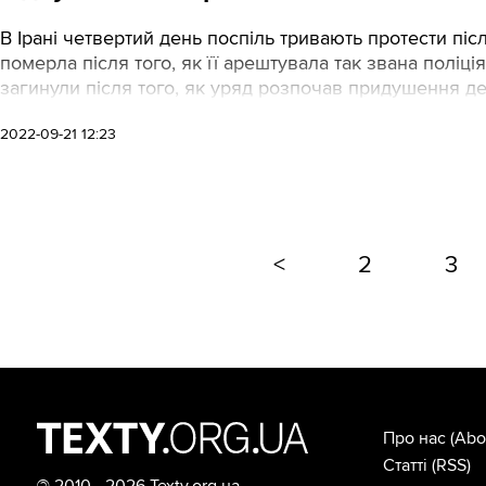
В Ірані четвертий день поспіль тривають протести післ
померла після того, як її арештувала так звана поліц
загинули після того, як уряд розпочав придушення д
2022-09-21 12:23
<
2
3
Про нас
(Abo
Статті
(RSS)
©
2010—2026 Texty.org.ua