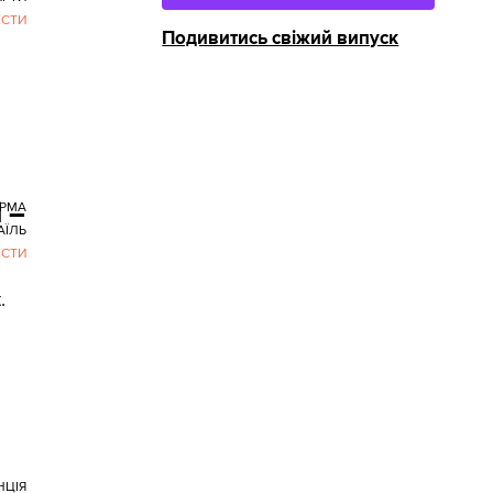
ЕСТИ
Подивитись свіжий випуск
 –
РМА
АЇЛЬ
ЕСТИ
.
НЦІЯ