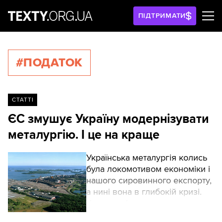
ПІДТРИМАТИ
#ПОДАТОК
СТАТТІ
ЄС змушує Україну модернізувати
металургію. І це на краще
Українська металургія колись
була локомотивом економіки і
нашого сировинного експорту,
а нині вона в глибокій кризі.
Частина підприємств в
окупації, енергетика надірвана