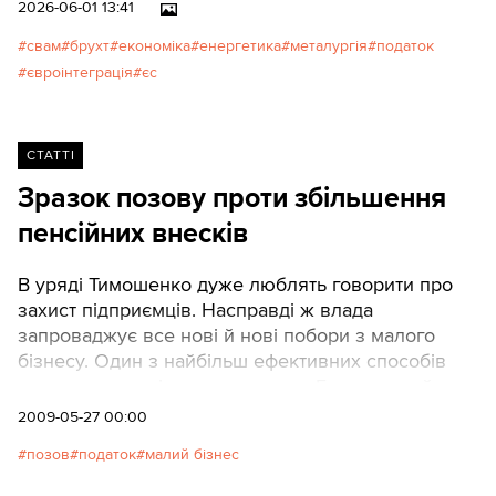
обстрілами, логістика
2026-06-01 13:41
ускладнена. Цього року
свам
брухт
економіка
енергетика
металургія
податок
з’явилися нові проблеми.
євроінтеграція
єс
Євросоюз запровадив
вуглецевий податок (CBAM) на
імпорт брудної сталі,
СТАТТІ
виготовленої з великими
викидами вуглецю (CO₂). Але
Зразок позову проти збільшення
вихід є.
пенсійних внесків
В уряді Тимошенко дуже люблять говорити про
захист підприємців. Насправді ж влада
запроваджує все нові й нові побори з малого
бізнесу. Один з найбільш ефективних способів
захисту - масові позови до суду. Громадський рух
"За Україну!" підготував зразок такого позову.
2009-05-27 00:00
Позов щодо незаконності Постанови КМУ про
позов
податок
малий бізнес
збільшення пенсійних внесків