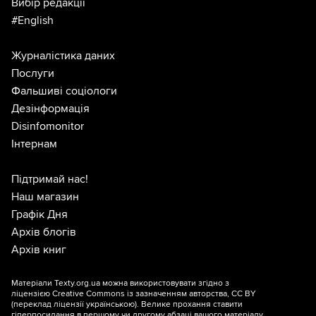
Вибір редакції
#English
Журналістика даних
Послуги
Фальшиві соціологи
Дезінформація
Disinfomonitor
Інтернам
Підтримай нас!
Наш магазин
Графік Дня
Архів блогів
Архів книг
Матеріали Texty.org.ua можна використовувати згідно з
ліцензією
Creative Commons із зазначенням авторства, CC BY
(переклад ліцензії
українською
). Велике прохання ставити
гіперпосилання в першому чи другому абзаці вашого матеріалу.