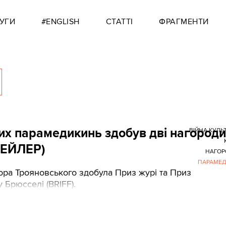
УГИ
#ENGLISH
СТАТТІ
ФРАГМЕНТИ
ких парамедикинь здобув дві нагороди
ВІЙНА КУЛЬ
РЕЙЛЕР)
НАГОР
ПАРАМЕД
ора Трояновського здобула Приз журі та Приз
 Брюсселі (BRIFF).