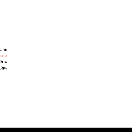
ПОЛЬ
ИКИ
ІЙНА
АЙРА