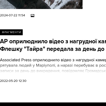
2024-07-22 11:54
ФРАГМЕНТИ
AP оприлюднило відео з нагрудної ка
Флешку "Тайра" передала за день до
Associated Press оприлюднило відео з нагрудної каме
рятувала людей у Маріуполі, а наразі перебуває в ро
записи за день до викрадення, повідомляє Громадськ
2022-05-20 12:30