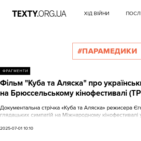
ХІД ВІЙНИ
ПОСЛ
#ПАРАМЕДИКИ
ФРАГМЕНТИ
Фільм "Куба та Аляска" про українсь
на Брюссельському кінофестивалі (Т
Документальна стрічка «Куба та Аляска» режисера Єг
глядацьких симпатій на Міжнародному кінофестивалі у
2025-07-01 10:10