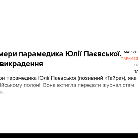
мери парамедика Юлії Паєвської.
МАРІУ
ПАРАМЕД
 викрадення
В
Т
ри парамедика Юлії Паєвської (позивний «Тайра»), яка
сійському полоні. Вона встигла передати журналістам
е.