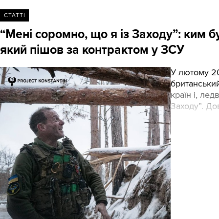
СТАТТІ
“Мені соромно, що я із Заходу”: ким 
який пішов за контрактом у ЗСУ
У лютому 20
британський
країн і, ле
Заходу”. До
занадто мал
біль і розч
у червні 20