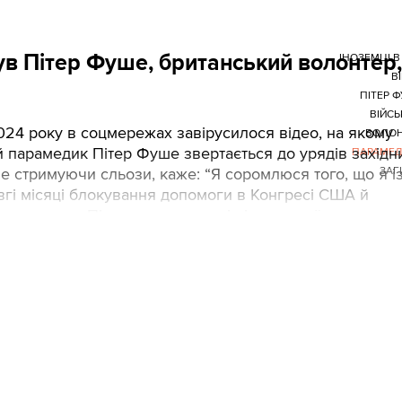
був Пітер Фуше, британський волонтер,
ІНОЗЕМЦІ В
В
ПІТЕР 
ВІЙСЬ
24 року в соцмережах завірусилося відео, на якому
ВОЛОН
 парамедик Пітер Фуше звертається до урядів західн
ПАРАМЕД
две стримуючи сльози, каже: “Я соромлюся того, що я і
ЗАГ
вгі місяці блокування допомоги в Конгресі США й
а, на думку Пітера, допомога від інших країн вилилис
арування британського волонтера. А через кілька місяц
24-го, Пітер Фуше загинув.Read in English