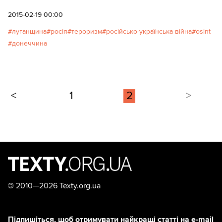
2015-02-19 00:00
луганщина
росія
тероризм
російсько-українська війна
osint
донеччина
<
1
2
>
©
2010—2026 Texty.org.ua
Підпишіться, щоб отримувати найкращі статті на e-mail