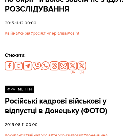
РОЗСЛІДУВАННЯ
2015-11-12 00:00
війна
сирія
росія
імперіалізм
osint
Стежити:
UA
EN
ФРАГМЕНТИ
Російські кадрові військові у
відпустці в Донецьку (ФОТО)
2015-08-11 00:00
окупанти
війна
росія
тероризм
osint
донеччина