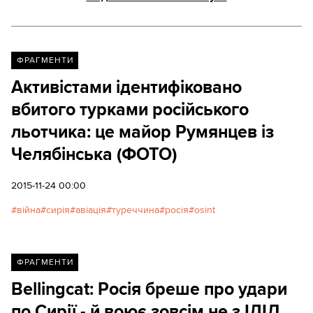
ФРАГМЕНТИ
Активістами ідентифіковано
вбитого турками російського
льотчика: це майор Румянцев із
Челябінська (ФОТО)
2015-11-24 00:00
війна
сирія
авіація
туреччина
росія
osint
ФРАГМЕНТИ
Bellingcat: Росія бреше про удари
по Сирії - й воює зовсім не з ІДІЛ.