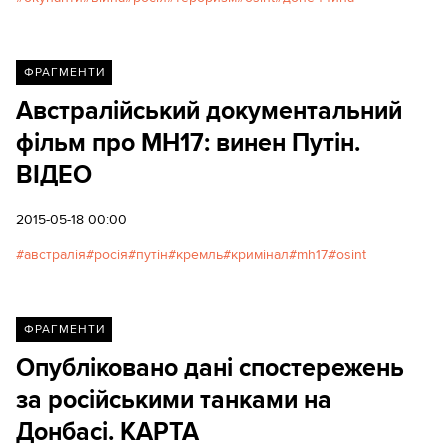
ФРАГМЕНТИ
Австралійський документальний
фільм про MH17: винен Путін.
ВІДЕО
2015-05-18 00:00
австралія
росія
путін
кремль
кримінал
mh17
osint
ФРАГМЕНТИ
Опубліковано дані спостережень
за російськими танками на
Донбасі. КАРТА