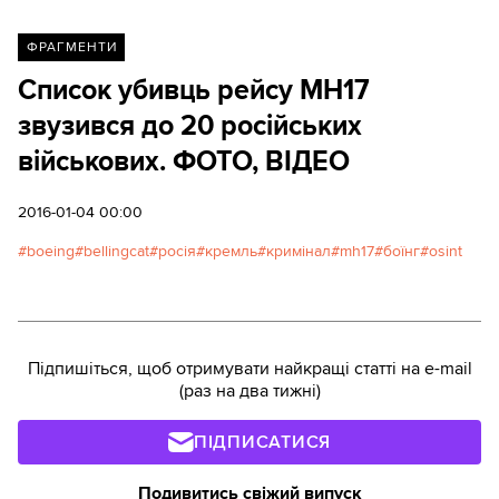
ФРАГМЕНТИ
Список убивць рейсу MH17
звузився до 20 російських
військових. ФОТО, ВІДЕО
2016-01-04 00:00
boeing
bellingcat
росія
кремль
кримінал
mh17
боїнг
osint
Підпишіться, щоб отримувати найкращі статті на e-mail
(раз на два тижні)
ПІДПИСАТИСЯ
Подивитись свіжий випуск