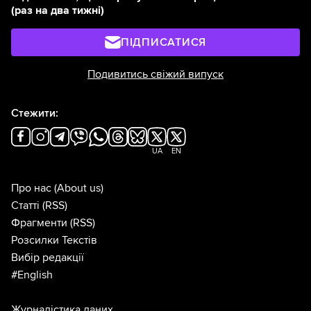
(раз на два тижні)
ПІДПИСАТИСЯ
Подивитись свіжий випуск
Стежити:
UA
EN
Про нас
(About us)
Статті
(RSS)
Фрагменти
(RSS)
Розсилки Текстів
Вибір редакції
#English
Журналістика даних