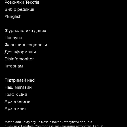
Розсилки Текстів
Вибір редакції
#English
Журналістика даних
Послуги
Фальшиві соціологи
Дезінформація
Disinfomonitor
Інтернам
Підтримай нас!
Наш магазин
Графік Дня
Архів блогів
Архів книг
Матеріали Texty.org.ua можна використовувати згідно з
ліцензією
Creative Commons із зазначенням авторства, CC BY