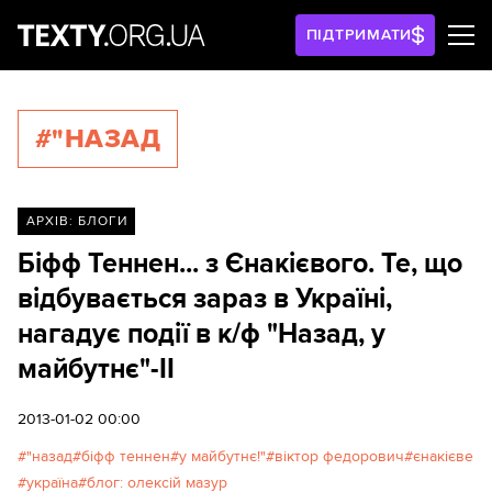
ПІДТРИМАТИ
#"НАЗАД
АРХІВ: БЛОГИ
Біфф Теннен... з Єнакієвого. Те, що
відбувається зараз в Україні,
нагадує події в к/ф "Назад, у
майбутнє"-ІІ
2013-01-02 00:00
"назад
біфф теннен
у майбутнє!"
віктор федорович
єнакієве
україна
блог: олексій мазур