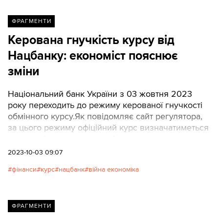
ФРАГМЕНТИ
Керована гнучкість курсу від
Нацбанку: економіст пояснює
зміни
Національний банк України з 03 жовтня 2023
року переходить до режиму керованої гнучкості
обмінного курсу.Як повідомляє сайт регулятора,
за цього режиму офіційний курс визначатиметься
на основі курсу за операціями на
міжбанківському ринку, а не
2023-10-03 09:07
встановлюватиметься директивно
фінанси
курс
нацбанк
війна економіка
Нацбанком.Економіст Юрій Гайдай на своїй
фейсбук-сторінці пояснює, що змінюється.
ТЕКСТИ публікують пряму мову експерта.
ФРАГМЕНТИ