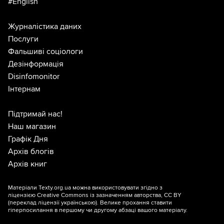
#English
Журналістика даних
Послуги
Фальшиві соціологи
Дезінформація
Disinfomonitor
Інтернам
Підтримай нас!
Наш магазин
Графік Дня
Архів блогів
Архів книг
Матеріали Texty.org.ua можна використовувати згідно з
ліцензією
Creative Commons із зазначенням авторства, CC BY
(переклад ліцензії
українською
). Велике прохання ставити
гіперпосилання в першому чи другому абзаці вашого матеріалу.