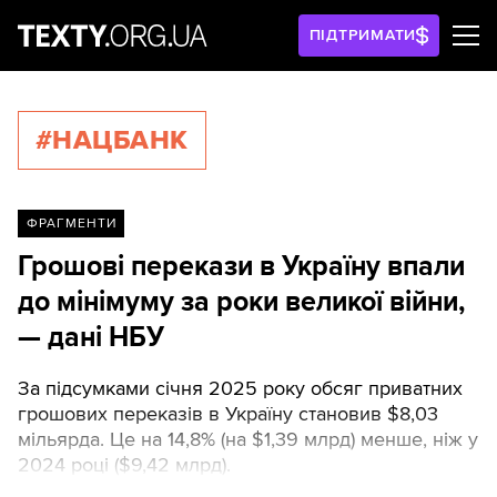
ПІДТРИМАТИ
#НАЦБАНК
ФРАГМЕНТИ
Грошові перекази в Україну впали
до мінімуму за роки великої війни,
— дані НБУ
За підсумками січня 2025 року обсяг приватних
грошових переказів в Україну становив $8,03
мільярда. Це на 14,8% (на $1,39 млрд) менше, ніж у
2024 році ($9,42 млрд).