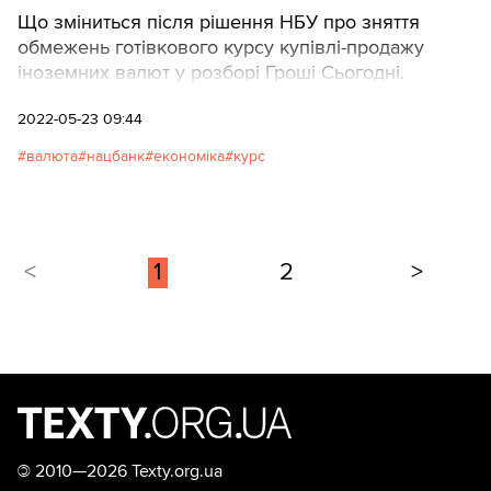
Що зміниться після рішення НБУ про зняття
обмежень готівкового курсу купівлі-продажу
іноземних валют у розборі Гроші Сьогодні.
2022-05-23 09:44
валюта
нацбанк
економіка
курс
<
1
2
>
©
2010—2026 Texty.org.ua