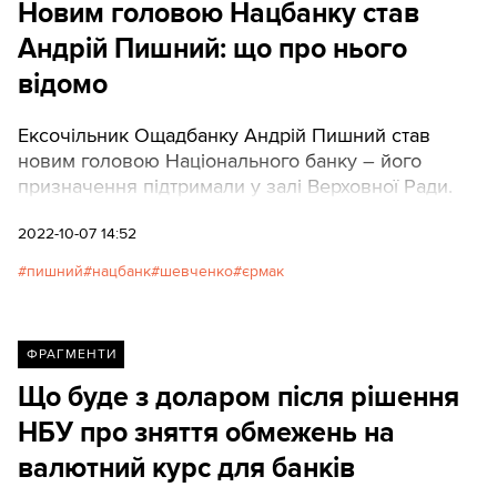
Новим головою Нацбанку став
Андрій Пишний: що про нього
відомо
Ексочільник Ощадбанку Андрій Пишний став
новим головою Національного банку – його
призначення підтримали у залі Верховної Ради.
2022-10-07 14:52
пишний
нацбанк
шевченко
єрмак
ФРАГМЕНТИ
Що буде з доларом після рішення
НБУ про зняття обмежень на
валютний курс для банків