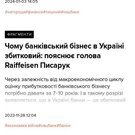
2024-01-03 14:05
нагорода
фінанси
пишний
нацбанк
ФРАГМЕНТИ
Чому банківський бізнес в Україні
збитковий: пояснює голова
Raiffeisen Писарук
Через залежність від макроекономічного циклу
оцінку прибутковості банківського бізнесу
потрібно давати за 7−10 років. І в такому розрізі
виявляється, що в Україні банки — це збитковий
бізнес.
2023-11-28 12:04
економіка війна
нацбанк
банки