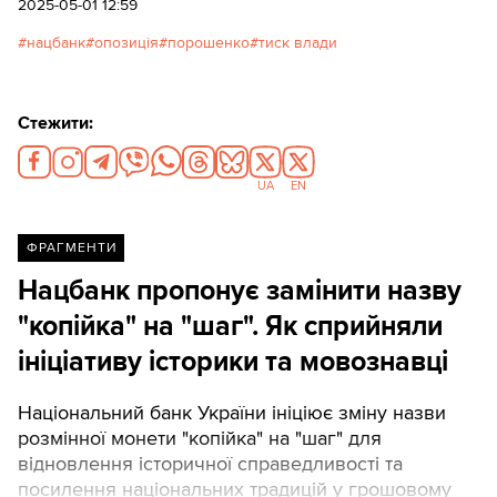
2025-05-01 12:59
нацбанк
опозиція
порошенко
тиск влади
Стежити:
UA
EN
ФРАГМЕНТИ
Нацбанк пропонує замінити назву
"копійка" на "шаг". Як сприйняли
ініціативу історики та мовознавці
Національний банк України ініціює зміну назви
розмінної монети "копійка" на "шаг" для
відновлення історичної справедливості та
посилення національних традицій у грошовому