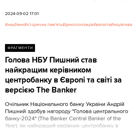
обігу України.
2024-09-02 17:01
нацбанк
історична пам'ять
деколонізація
валюта
ініціатива
ФРАГМЕНТИ
Голова НБУ Пишний став
найкращим керівником
центробанку в Європі та світі за
версією The Banker
Очільник Національного банку України Андрій
Пишний здобув нагороду "Голова центрального
банку-2024" (The Banker Central Banker of the
Year), як найкращий керівник центробанку в
категорії Європа та світ.