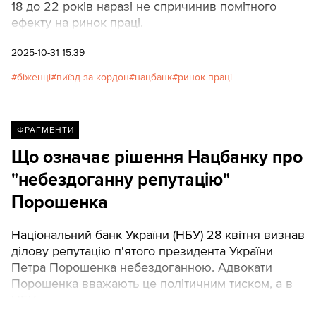
18 до 22 років наразі не спричинив помітного
ефекту на ринок праці.
2025-10-31 15:39
біженці
виїзд за кордон
нацбанк
ринок праці
ФРАГМЕНТИ
Що означає рішення Нацбанку про
"небездоганну репутацію"
Порошенка
Національний банк України (НБУ) 28 квітня визнав
ділову репутацію п'ятого президента України
Петра Порошенка небездоганною. Адвокати
Порошенка вважають це політичним тиском, а в
НБУ наполягають, що все законно.