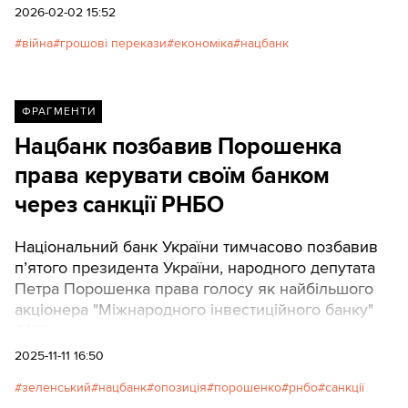
2026-02-02 15:52
війна
грошові перекази
економіка
нацбанк
ФРАГМЕНТИ
Нацбанк позбавив Порошенка
права керувати своїм банком
через санкції РНБО
Національний банк України тимчасово позбавив
п’ятого президента України, народного депутата
Петра Порошенка права голосу як найбільшого
акціонера "Міжнародного інвестиційного банку"
(МІБ).
2025-11-11 16:50
зеленський
нацбанк
опозиція
порошенко
рнбо
санкції