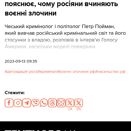
пояснює, чому росіяни вчиняють
воєнні злочини
Чеський кримінолог і політолог Петр Пойман,
який вивчав російський кримінальний світ та його
стосунки з владою, розповів в інтерв'ю Голосу
Америки, наскільки моделі поведінки
кримінального світу вкоренилися в російському
суспільстві і як це впливає на війну РФ в Україні.
2023-09-13 09:35
ТЕКСТИ наводять найцікавіше з розмови у
деградація росії
кримінал
воєнні злочини рф
насильство рф
вигляді впорядкованої прямої мови експерта.
Стежити:
UA
EN