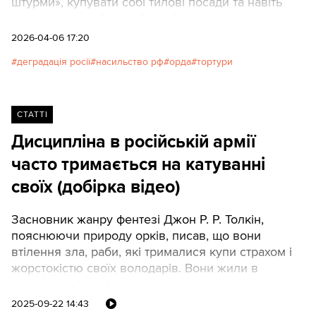
штурми», купувати собі тилові посади та навіть
фінансувати побутовий комфорт командування на
захоплених територіях.
2026-04-06 17:20
деградація росії
насильство рф
орда
тортури
СТАТТІ
Дисципліна в російській армії
часто тримається на катуванні
своїх (добірка відео)
Засновник жанру фентезі Джон Р. Р. Толкін,
пояснюючи природу орків, писав, що вони
втілення зла, раби, які трималися купи страхом і
жорстокістю своїх володарів. Вони жили в
заздрощах і гніві до всього, що могли створювати
інші. Завдяки мобільним відеокамерам зараз
2025-09-22 14:43