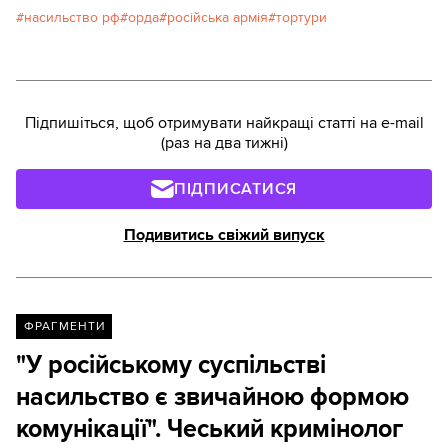
можна спостерігати за тим, як страх і жорстокість
насильство рф
орда
російська армія
тортури
тримають купи реальну, а не вигадану армію. Ми
дослідили репресивні дисциплінарні практики і
знущання в російських збройних силах. Це давня
традиція, яка може тягнутися ще від Золотої
Орди.Read in English
Підпишіться, щоб отримувати найкращі статті на e-mail
(раз на два тижні)
ПІДПИСАТИСЯ
Подивитись свіжий випуск
ФРАГМЕНТИ
"У російському суспільстві
насильство є звичайною формою
комунікації". Чеський кримінолог