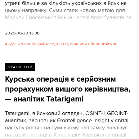
утричі більше за кількість українських військ на
цьому напрямку. Суми стали новою метою для
Москви і російські війська наразі перебувають за
20 кілометрів від міста.
2025-06-30 13:36
курська операція
наступ на суми
сили оборони
суми
ФРАГМЕНТИ
Курська операція є серйозним
прорахунком вищого керівництва,
— аналітик Tatarigami
Tatarigami, військовий оглядач, OSINT- і GEOINT-
аналітик, засновник Frontelligence Insight у світлі
наступу росіян на сумському напрямку аналізує
на своїй сторінці в X наслідки Курської операції.