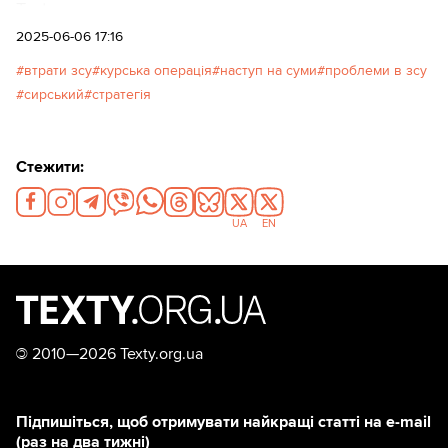
Texty.org.ua наводять переклад треду.
2025-06-06 17:16
втрати зсу
курська операція
наступ на суми
проблеми в зсу
сирський
стратегія
Стежити:
UA
EN
©
2010—2026 Texty.org.ua
Підпишіться, щоб отримувати найкращі статті на e-mail
(раз на два тижні)