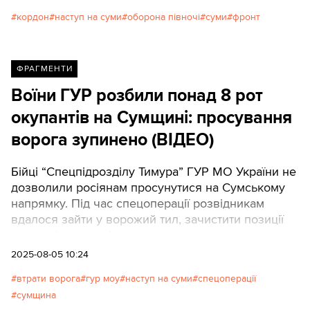
кордон
наступ на суми
оборона півночі
суми
фронт
ФРАГМЕНТИ
Воїни ГУР розбили понад 8 рот
окупантів на Сумщині: просування
ворога зупинено (ВІДЕО)
Бійці “Спецпідрозділу Тимура” ГУР МО України не
дозволили росіянам просунутися на Сумському
напрямку. Під час спецоперації розвідникам
вдалося зайти у ворожий тил, зачистити позиції
окупантів та закріпитися.
2025-08-05 10:24
втрати ворога
гур моу
наступ на суми
спецоперації
сумщина