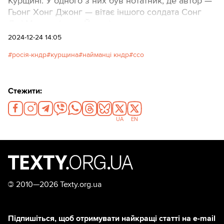
Курщині. У одного з них був нотатник, де автор —
Гьонг Хонг Джонг — вітає іншого солдата Сонг
Джі Мьонга (чи то Йонга) з днем народження.
2024-12-24 14:05
росія-кндр
курщина
найманці кндр
ссо
Стежити:
UA
EN
©
2010—2026 Texty.org.ua
Підпишіться, щоб отримувати найкращі статті на e-mail