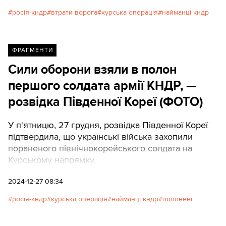
росія-кндр
втрати ворога
курська операція
найманці кндр
ФРАГМЕНТИ
Сили оборони взяли в полон
першого солдата армії КНДР, —
розвідка Південної Кореї (ФОТО)
У п'ятницю, 27 грудня, розвідка Південної Кореї
підтвердила, що українські війська захопили
пораненого північнокорейського солдата на
Курському напрямку.
2024-12-27 08:34
росія-кндр
курська операція
найманці кндр
полонені