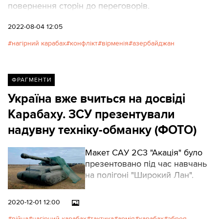
повернення сторін до переговорів.
2022-08-04 12:05
нагірний карабах
конфлікт
вірменія
азербайджан
ФРАГМЕНТИ
Україна вже вчиться на досвіді
Карабаху. ЗСУ презентували
надувну техніку-обманку (ФОТО)
Макет САУ 2С3 "Акація" було
презентовано під час навчань
на полігоні "Широкий Лан".
2020-12-01 12:00
війна
нагірний карабах
тактика
армія
карабах
зброя