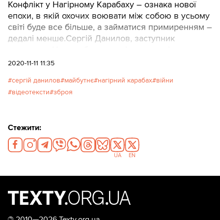
Конфлікт у Нагірному Карабаху – ознака нової
епохи, в якій охочих воювати між собою в усьому
світі буде все більше, а займатися примиренням –
дедалі менше.Сергій Данилов, заступник
директора Центру близькосхідних досліджень,
поділився міркуваннями щодо світових тенденцій
2020-11-11 11:35
під час дискусії про ключові загрози майбутнього.
сергій данилов
майбутнє
нагірний карабах
війни
відеотексти
зброя
Стежити:
UA
EN
©
2010—2026 Texty.org.ua