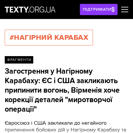
ПІДТРИМАТИ
#НАГІРНИЙ КАРАБАХ
ФРАГМЕНТИ
Загострення у Нагірному
Карабаху: ЄС і США закликають
припинити вогонь, Вірменія хоче
корекції деталей "миротворчої
операції"
Євросоюз і США закликали до негайного
припинення бойових дій у Нагірному Карабаху та