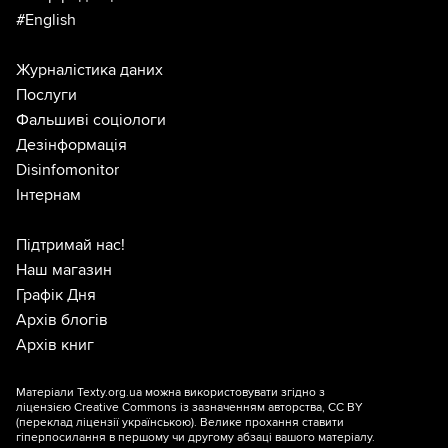
#English
Журналістика даних
Послуги
Фальшиві соціологи
Дезінформація
Disinfomonitor
Інтернам
Підтримай нас!
Наш магазин
Графік Дня
Архів блогів
Архів книг
Матеріали Texty.org.ua можна використовувати згідно з
ліцензією
Creative Commons із зазначенням авторства, CC BY
(переклад ліцензії
українською
). Велике прохання ставити
гіперпосилання в першому чи другому абзаці вашого матеріалу.