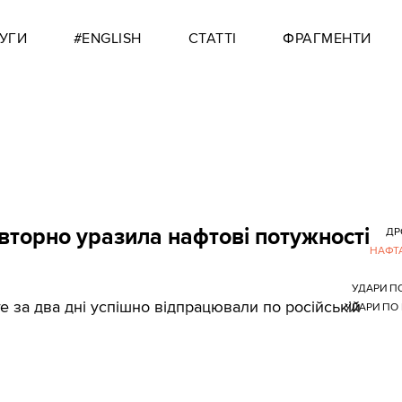
УГИ
#ENGLISH
СТАТТІ
ФРАГМЕНТИ
вторно уразила нафтові потужності
ДР
НАФТ
УДАРИ П
 за два дні успішно відпрацювали по російській
УДАРИ ПО