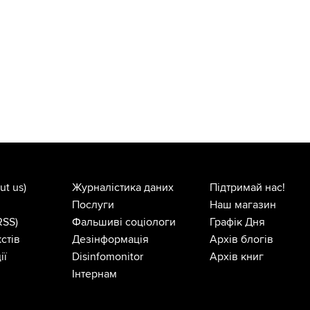
ut us)
Журналістика даних
Підтримай нас!
Послуги
Наш магазин
RSS)
Фальшиві соціологи
Графік Дня
стів
Дезінформація
Архів блогів
ії
Disinfomonitor
Архів книг
Інтернам