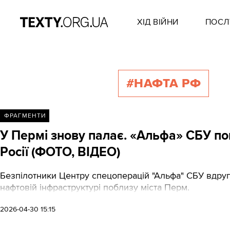
ХІД ВІЙНИ
ПОСЛ
#НАФТА РФ
ФРАГМЕНТИ
У Пермі знову палає. «Альфа» СБУ по
Росії (ФОТО, ВІДЕО)
Безпілотники Центру спецоперацій "Альфа" СБУ вдруге
нафтовій інфраструктурі поблизу міста Перм.
2026-04-30 15:15