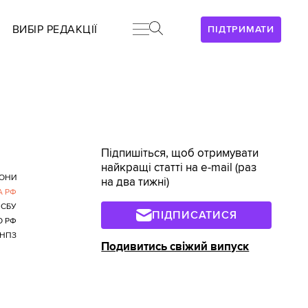
ВИБІР РЕДАКЦІЇ
ПІДТРИМАТИ
Підпишіться, щоб отримувати
найкращі статті на e-mail (раз
ОНИ
на два тижні)
А РФ
СБУ
ПІДПИСАТИСЯ
О РФ
 НПЗ
Подивитись свіжий випуск