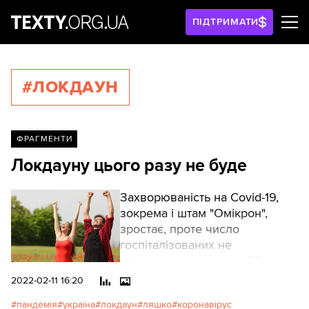
ПІДТРИМАТИ
#ЛОКДАУН
ФРАГМЕНТИ
Локдауну цього разу не буде
Захворюваність на Covid-19,
зокрема і штам "Омікрон",
зростає, проте число
госпіталізованих не
збільшується, тож у МОЗ не
планують "локдауну".
2022-02-11 16:20
пандемія
україна
локдаун
ляшко
коронавірус