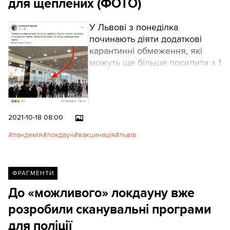
для щеплених (ФОТО)
У Львові з понеділка
починають діяти додаткові
карантинні обмеження, які
можуть ще більше посилити з 1
листопада.
2021-10-18 08:00
пандемія
локдаун
вакцинація
львів
ФРАГМЕНТИ
До «можливого» локдауну вже
розробили сканувальні програми
для поліції