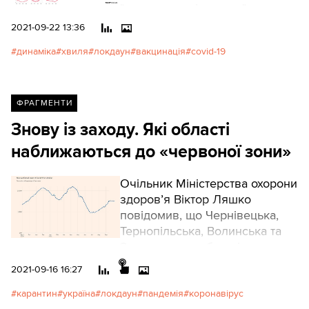
"втомилися від масок".
2021-09-22 13:36
динаміка
хвиля
локдаун
вакцинація
covid-19
ФРАГМЕНТИ
Знову із заходу. Які області
наближаються до «червоної зони»
Очільник Міністерства охорони
здоров’я Віктор Ляшко
повідомив, що Чернівецька,
Тернопільська, Волинська та
Закарпатська області
рухаються в напрямку
2021-09-16 16:27
"червоного" рівня епідемічної
небезпеки.
карантин
україна
локдаун
пандемія
коронавірус