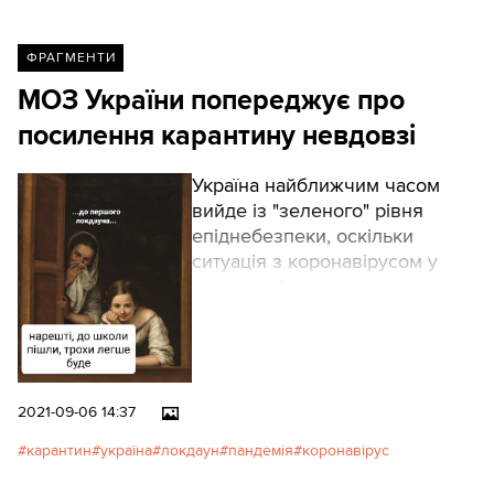
ФРАГМЕНТИ
МОЗ України попереджує про
посилення карантину невдовзі
Україна найближчим часом
вийде із "зеленого" рівня
епіднебезпеки, оскільки
ситуація з коронавірусом у
країні погіршується.
2021-09-06 14:37
карантин
україна
локдаун
пандемія
коронавірус