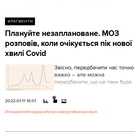
ФРАГМЕНТИ
Плануйте незаплановане. МОЗ
розповів, коли очікується пік нової
хвилі Covid
Звісно, передбачити час точно
важко – але можна
передбачити, що це таки буде.
2022-01-11 16:01
пандемія
локдаун
коронавірус
вакцинація