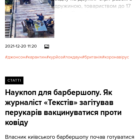
дружиною, товариством до 17
співробітників та частуванням
15 травня 2020 року – на той
момент у Британії разом могли
зустрічатися лише двоє
людей, лише на відкритому
2021-12-20 11:20
повітрі та на відстані не менше
ніж два метри.
джонсон
карантин
курйоз
локдаун
британія
коронавірус
СТАТТІ
Наукпоп для барбершопу. Як
журналіст «Текстів» загітував
перукарів вакцинуватися проти
ковіду
Власник київського барбершопу почав готуватися