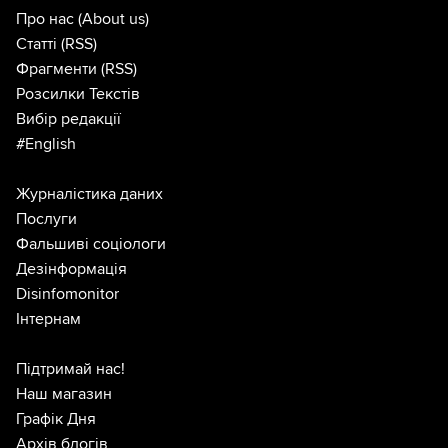
Про нас
(About us)
Статті
(RSS)
Фрагменти
(RSS)
Розсилки Текстів
Вибір редакції
#English
Журналістика даних
Послуги
Фальшиві соціологи
Дезінформація
Disinfomonitor
Інтернам
Підтримай нас!
Наш магазин
Графік Дня
Архів блогів