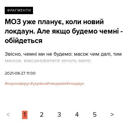
ФРАГМЕНТИ
МОЗ уже планує, коли новий
локдаун. Але якщо будемо чемні -
обійдеться
Звісно, чемні ми не будемо: масок чим далі, тим
менше, вакцинуватися хочуть мало.
2021-08-27 11:00
коронавірус
україна
пандемія
локдаун
<
1
2
3
4
5
>