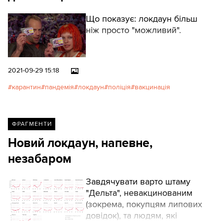
Що показує: локдаун більш
ніж просто "можливий".
2021-09-29 15:18
карантин
пандемія
локдаун
поліція
вакцинація
ФРАГМЕНТИ
Новий локдаун, напевне,
незабаром
Завдячувати варто штаму
"Дельта", невакцинованим
(зокрема, покупцям липових
довідок), та людям, які