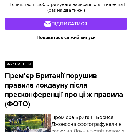
Підпишіться, щоб отримувати найкращі статті на e-mail
(раз на два тижні)
ПІДПИСАТИСЯ
Подивитись свіжий випуск
ФРАГМЕНТИ
Прем'єр Британії порушив
правила локдауну після
пресконференції про ці ж правила
(ФОТО)
Прем’єра Британії Бориса
Джонсона сфотографували в
садку на Даунінг-стріт разом з