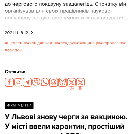
до чергового локдауну заздалегідь. Спочатку він
організував для своїх працівників науково-
популярну лекцію, щоб умовити їх вакцинуватись,
а потім запропонував невакцинованим не
виходити на роботу. Спрацювало. Цю лекцію
2021-11-18 12:12
читав дата-журналіст «Текстів» Юрій Малахов, що
щеплення
ковід
вакцина
локдаун
вакцинація
коронавірус
має науковий ступінь з екології, автор цієї статті.
covid-19
Стежити:
UA
EN
ФРАГМЕНТИ
У Львові знову черги за вакциною.
У місті ввели карантин, простіший