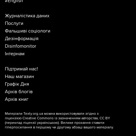
#English
Журналістика даних
Послуги
Фальшиві соціологи
Дезінформація
Disinfomonitor
Інтернам
Підтримай нас!
Наш магазин
Графік Дня
Архів блогів
Архів книг
Матеріали Texty.org.ua можна використовувати згідно з
ліцензією
Creative Commons із зазначенням авторства, CC BY
(переклад ліцензії
українською
). Велике прохання ставити
гіперпосилання в першому чи другому абзаці вашого матеріалу.