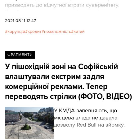
призводять до відчутної втрати суверенітету.
Китай втручається в економічну політику,
вписуючи у (майже завжди останнім часом
2021-08-11 12:47
секретні) угоди умови про "консервацію"
корупція
кредит
незалежність
китай
законодавства (що робить реформи
неможливими) та отримує пріоритет перед
іншими кредиторами.
ФРАГМЕНТИ
У пішохідній зоні на Софійській
влаштували екстрим задля
комерційної реклами. Тепер
переводять стрілки (ФОТО, ВІДЕО)
У КМДА запевняють, що
місцева влада не давала
дозволу Red Bull на зйомку.