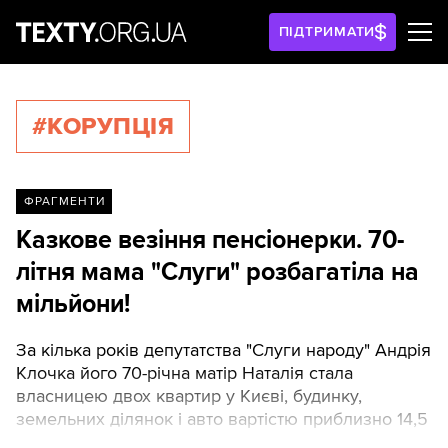
ПІДТРИМАТИ
#КОРУПЦІЯ
ФРАГМЕНТИ
Казкове везіння пенсіонерки. 70-
літня мама "Слуги" розбагатіла на
мільйони!
За кілька років депутатства "Слуги народу" Андрія
Клочка його 70-річна матір Наталія стала
власницею двох квартир у Києві, будинку,
земельних ділянок і авто вартістю приблизно 14,5
млн грн.