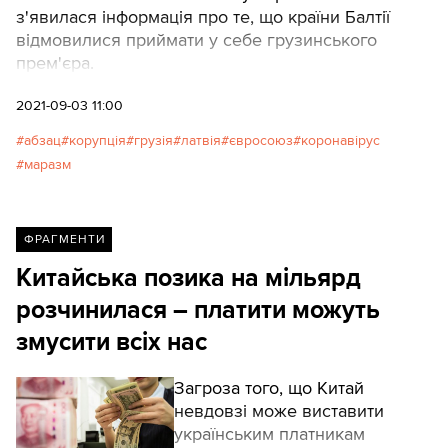
з'явилася інформація про те, що країни Балтії
відмовилися приймати у себе грузинського
прем'єра.
2021-09-03 11:00
абзац
корупція
грузія
латвія
євросоюз
коронавірус
маразм
ФРАГМЕНТИ
Китайська позика на мільярд
розчинилася – платити можуть
змусити всіх нас
Загроза того, що Китай
невдовзі може виставити
українським платникам