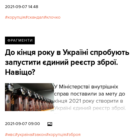
2021-09-07 14:48
корупція
скандал
клочко
ФРАГМЕНТИ
До кінця року в Україні спробують
запустити єдиний реєстр зброї.
Навіщо?
У Міністерстві внутрішніх
справ поставили за мету до
кінця 2021 року створити в
Україні єдиний реєстр зброї.
Він має спростити процес
реєстрації зброї для українців.
2021-09-07 09:00
мвс
україна
закон
корупція
зброя