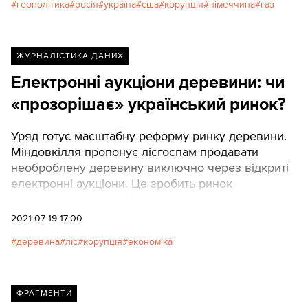
геополітика
росія
україна
сша
корупція
німеччина
газ
ЖУРНАЛІСТИКА ДАНИХ
Електронні аукціони деревини: чи
«прозорішає» український ринок?
Уряд готує масштабну реформу ринку деревини.
Міндовкілля пропонує лісгоспам продавати
необроблену деревину виключно через відкриті
електронні аукціони. Це зробить ринок
прозорішим та зручнішим для всіх, а також
виведе значні суми коштів із тіні.
2021-07-19 17:00
деревина
ліс
корупція
економіка
ФРАГМЕНТИ