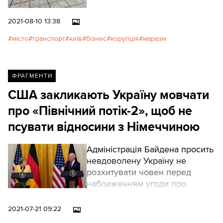
2021-08-10 13:38
місто
транспорт
київ
бізнес
корупція
маразм
ФРАГМЕНТИ
США закликають Україну мовчати
про «Північний потік-2», щоб не
псувати відносини з Німеччиною
Адміністрація Байдена просить
невдоволену Україну не
розхитувати човен перед
наближенням угоди про
газову трубу між Росією та
Німеччиною, що дозволить
2021-07-21 09:22
пускати газ в обхід України.