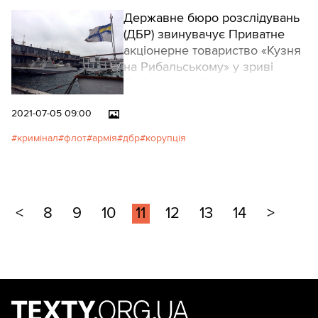
Державне бюро розслідувань
(ДБР) звинувачує Приватне
акціонерне товариство «Кузня
на Рибальському» у зриві
будівництва «Кентаврів»
(десантно-штурмові катери
2021-07-05 09:00
типу «Кентавр-ЛК»).
кримінал
флот
армія
дбр
корупція
<
8
9
10
11
12
13
14
>