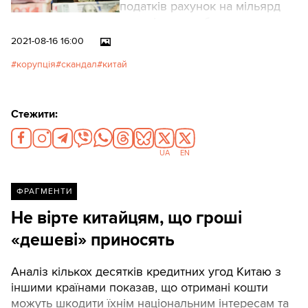
податків рахунок на мільярд
доларів через борги
державного зернотрейдера, –
2021-08-16 16:00
цілком реальна. Як Україна
корупція
скандал
китай
потрапила у цю пастку і чи є
вихід?
Стежити:
UA
EN
ФРАГМЕНТИ
Не вірте китайцям, що гроші
«дешеві» приносять
Аналіз кількох десятків кредитних угод Китаю з
іншими країнами показав, що отримані кошти
можуть шкодити їхнім національним інтересам та