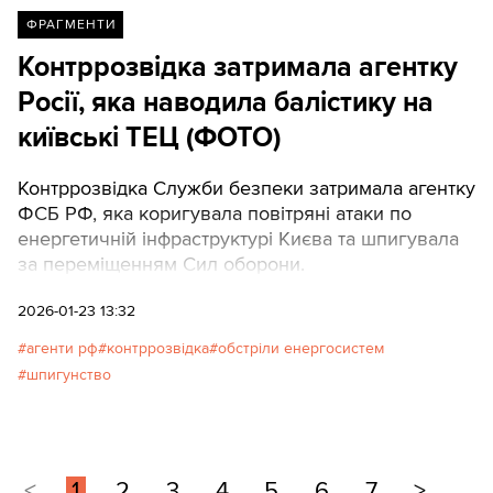
ФРАГМЕНТИ
Контррозвідка затримала агентку
Росії, яка наводила балістику на
київські ТЕЦ (ФОТО)
Контррозвідка Служби безпеки затримала агентку
ФСБ РФ, яка коригувала повітряні атаки по
енергетичній інфраструктурі Києва та шпигувала
за переміщенням Сил оборони.
2026-01-23 13:32
агенти рф
контррозвідка
обстріли енергосистем
шпигунство
<
1
2
3
4
5
6
7
>