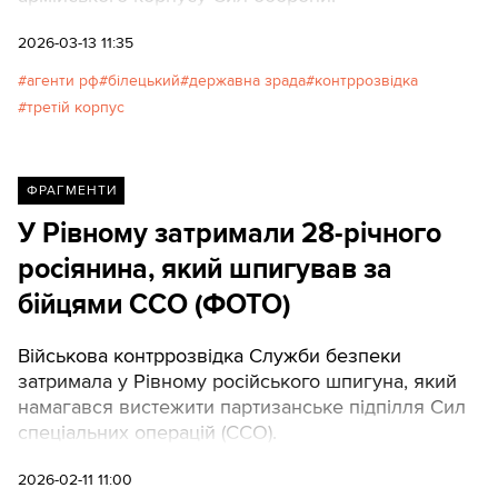
2026-03-13 11:35
агенти рф
білецький
державна зрада
контррозвідка
третій корпус
ФРАГМЕНТИ
У Рівному затримали 28-річного
росіянина, який шпигував за
бійцями ССО (ФОТО)
Військова контррозвідка Служби безпеки
затримала у Рівному російського шпигуна, який
намагався вистежити партизанське підпілля Сил
спеціальних операцій (ССО).
2026-02-11 11:00