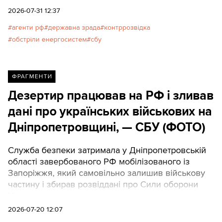
країни.
2026-07-31 12:37
агенти рф
державна зрада
контррозвідка
обстріли енергосистем
сбу
ФРАГМЕНТИ
Дезертир працював на РФ і зливав
дані про українських військових на
Дніпропетровщині, — СБУ (ФОТО)
Служба безпеки затримала у Дніпропетровській
області завербованого РФ мобілізованого із
Запоріжжя, який самовільно залишив військову
частину і збирав розвіддані про Сили оборони
України.
2026-07-20 12:07