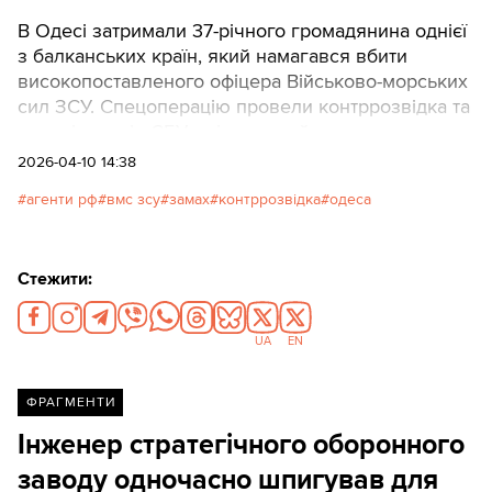
В Одесі затримали 37-річного громадянина однієї
з балканських країн, який намагався вбити
високопоставленого офіцера Військово-морських
сил ЗСУ. Спецоперацію провели контррозвідка та
спецпідрозділ СБУ, які тривалий час стежили за
підозрюваним.
2026-04-10 14:38
агенти рф
вмс зсу
замах
контррозвідка
одеса
Стежити:
UA
EN
ФРАГМЕНТИ
Інженер стратегічного оборонного
заводу одночасно шпигував для