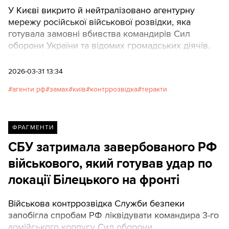
У Києві викрито й нейтралізовано агентурну
мережу російської військової розвідки, яка
готувала замовні вбивства командирів Сил
оборони України та відомих громадських діячів.
Учасників затримали раніше реалізацією злочину.
2026-03-31 13:34
агенти рф
замах
київ
контррозвідка
теракти
ФРАГМЕНТИ
СБУ затримала завербованого РФ
військового, який готував удар по
локації Білецького на фронті
Військова контррозвідка Служби безпеки
запобігла спробам РФ ліквідувати командира 3-го
армійського корпусу Сил оборони.