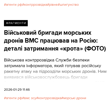
агенти рф
контррозвідка
рівне
шпигунство
ФРАГМЕНТИ
Військовий бригади морських
дронів ВМС працював на Росію:
деталі затримання «крота» (ФОТО)
Військова контррозвідка Служби безпеки
затримала інформатора, який готував російську
ракетну атаку на підрозділи морських дронів. Ним
виявився військовослужбовець бригади
безекіпажних комплексів спецпризначення ВМС
ЗСУ
2026-01-29 11:46
агенти рф
вмс зсу
контррозвідка
морські дрони