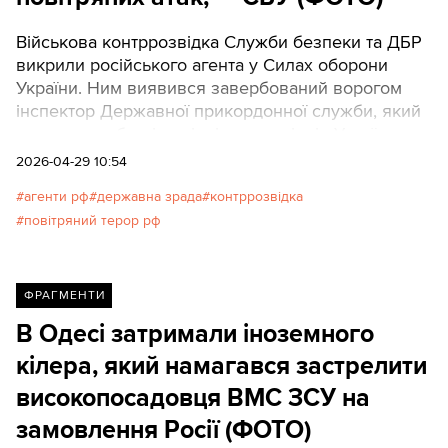
Військова контррозвідка Служби безпеки та ДБР
викрили російського агента у Силах оборони
України. Ним виявився завербований ворогом
інспектор Державної прикордонної служби, який
коригував обстріли північних регіонів України.
2026-04-29 10:54
агенти рф
державна зрада
контррозвідка
повітряний терор рф
ФРАГМЕНТИ
В Одесі затримали іноземного
кілера, який намагався застрелити
високопосадовця ВМС ЗСУ на
замовлення Росії (ФОТО)