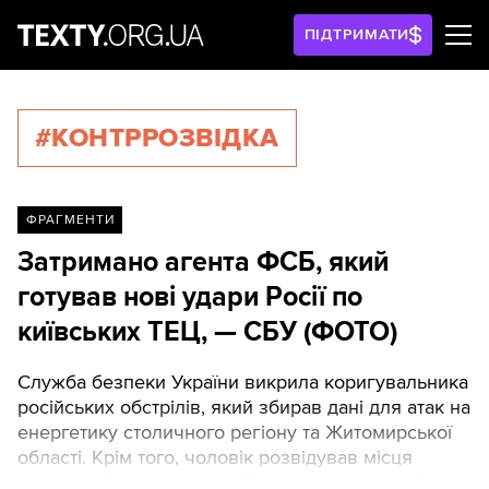
ПІДТРИМАТИ
#КОНТРРОЗВІДКА
ФРАГМЕНТИ
Затримано агента ФСБ, який
готував нові удари Росії по
київських ТЕЦ, — СБУ (ФОТО)
Служба безпеки України викрила коригувальника
російських обстрілів, який збирав дані для атак на
енергетику столичного регіону та Житомирської
області. Крім того, чоловік розвідував місця
дислокації українських військових на півночі