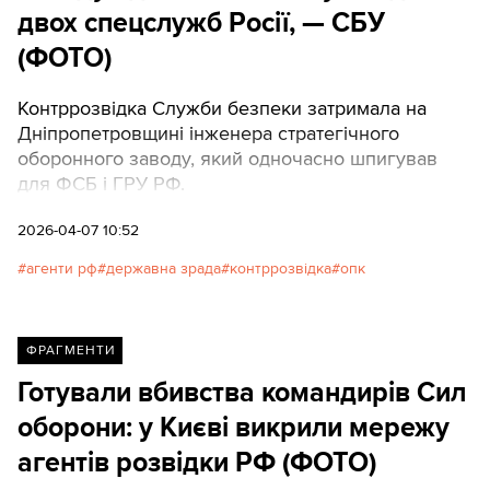
двох спецслужб Росії, — СБУ
(ФОТО)
Контррозвідка Служби безпеки затримала на
Дніпропетровщині інженера стратегічного
оборонного заводу, який одночасно шпигував
для ФСБ і ГРУ РФ.
2026-04-07 10:52
агенти рф
державна зрада
контррозвідка
опк
ФРАГМЕНТИ
Готували вбивства командирів Сил
оборони: у Києві викрили мережу
агентів розвідки РФ (ФОТО)