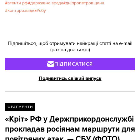
агенти рф
державна зрада
дніпропетровщина
контррозвідка
сбу
Підпишіться, щоб отримувати найкращі статті на e-mail
(раз на два тижні)
ПІДПИСАТИСЯ
Подивитись свіжий випуск
ФРАГМЕНТИ
«Кріт» РФ у Держприкордонслужбі
прокладав росіянам маршрути для
повітряних атак, — СБУ (ФОТО)