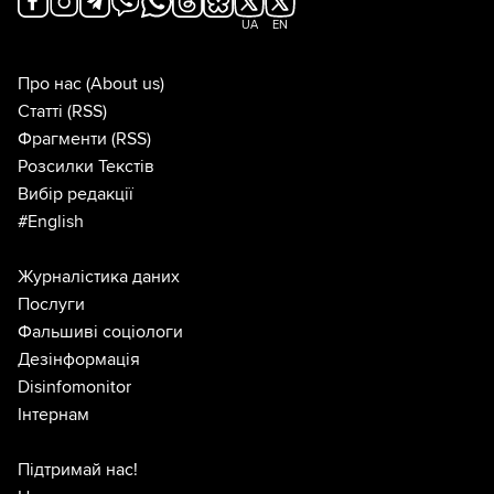
UA
EN
Про нас
(About us)
Статті
(RSS)
Фрагменти
(RSS)
Розсилки Текстів
Вибір редакції
#English
Журналістика даних
Послуги
Фальшиві соціологи
Дезінформація
Disinfomonitor
Інтернам
Підтримай нас!