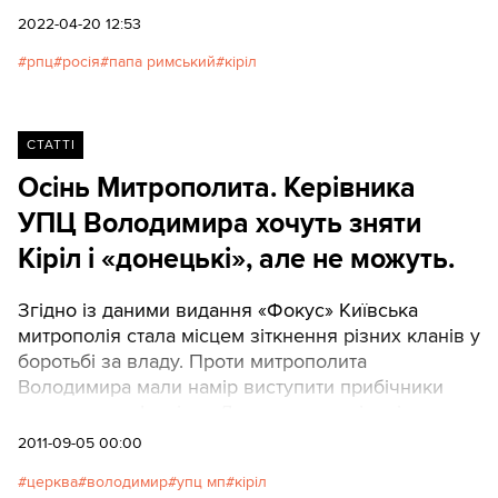
Росією, вкладається в логіку ватиканської
2022-04-20 12:53
політики.
рпц
росія
папа римський
кіріл
СТАТТІ
Осінь Митрополита. Керівника
УПЦ Володимира хочуть зняти
Кіріл і «донецькі», але не можуть.
Згідно із даними видання «Фокус» Київська
митрополія стала місцем зіткнення різних кланів у
боротьбі за владу. Проти митрополита
Володимира мали намір виступити прибічники
митрополита Іларіона Донецького, які хотіли
заручитися підтримкою відомого митрополита
2011-09-05 00:00
Павла Лебідя, намісника Києво-Печерської
церква
володимир
упц мп
кіріл
Лаври. Згідно із інформацією «Фокуса» останній