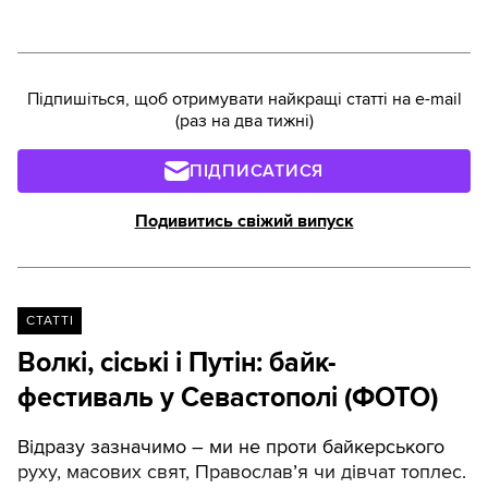
відмовився від такого союзництва, але боротьба
буде продовжуватися, оскільки її інспірують деякі
кола із керівництва Московського патріархату.
Інсайдерську інформацію роздобув: Гліб
Підпишіться, щоб отримувати найкращі статті на e-mail
Коваленко
(раз на два тижні)
ПІДПИСАТИСЯ
Подивитись свіжий випуск
СТАТТІ
Волкі, сіські i Путін: байк-
фестиваль у Севастополі (ФОТО)
Відразу зазначимо – ми не проти байкерського
руху, масових свят, Православ’я чи дівчат топлес.