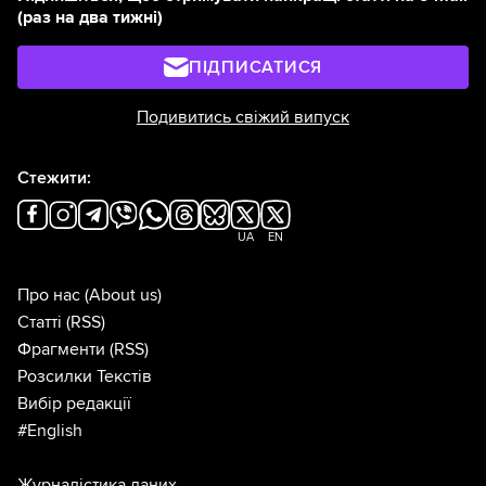
(раз на два тижні)
ПІДПИСАТИСЯ
Подивитись свіжий випуск
Стежити:
UA
EN
Про нас
(About us)
Статті
(RSS)
Фрагменти
(RSS)
Розсилки Текстів
Вибір редакції
#English
Журналістика даних