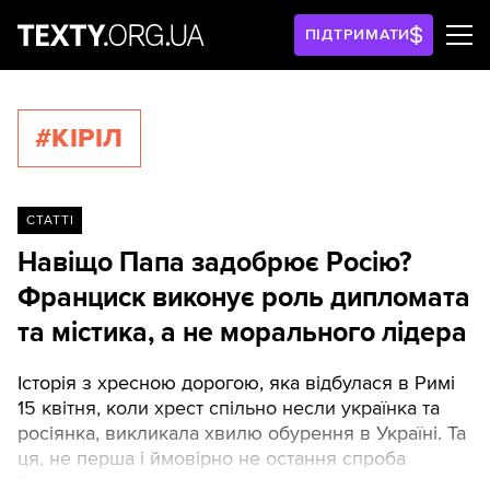
ПІДТРИМАТИ
#КІРІЛ
СТАТТІ
Навіщо Папа задобрює Росію?
Франциск виконує роль дипломата
та містика, а не морального лідера
Історія з хресною дорогою, яка відбулася в Римі
15 квітня, коли хрест спільно несли українка та
росіянка, викликала хвилю обурення в Україні. Та
ця, не перша і ймовірно не остання спроба
Ватикану поставити знак рівності між Україною та