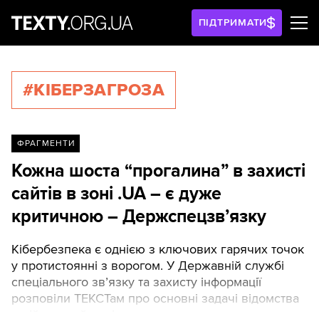
ПІДТРИМАТИ
#КІБЕРЗАГРОЗА
ФРАГМЕНТИ
Кожна шоста “прогалина” в захисті
сайтів в зоні .UA – є дуже
критичною – Держспецзв’язку
Кібербезпека є однією з ключових гарячих точок
у протистоянні з ворогом. У Державній службі
спеціального зв’язку та захисту інформації
розповіли ТЕКСТам про основні задачі відомства
в військовий період та про те, як влаштовано