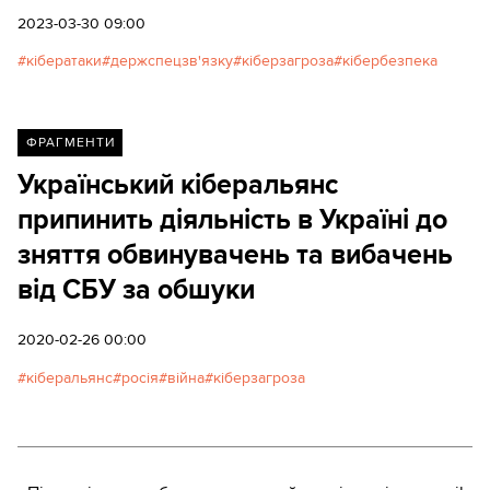
систему кіберзахисту держави.
2023-03-30 09:00
кібератаки
держспецзв'язку
кіберзагроза
кібербезпека
ФРАГМЕНТИ
Український кіберальянс
припинить діяльність в Україні до
зняття обвинувачень та вибачень
від СБУ за обшуки
2020-02-26 00:00
кіберальянс
росія
війна
кіберзагроза