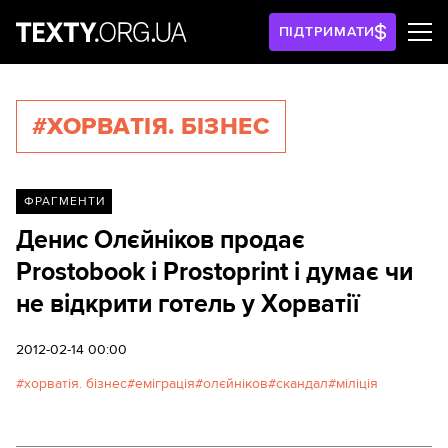
ПІДТРИМАТИ
#ХОРВАТІЯ. БІЗНЕС
ФРАГМЕНТИ
Денис Олєйніков продає
Prostobook i Prostoprint і думає чи
не відкрити готель у Хорватії
2012-02-14 00:00
хорватія. бізнес
еміграція
олєйніков
скандал
міліція