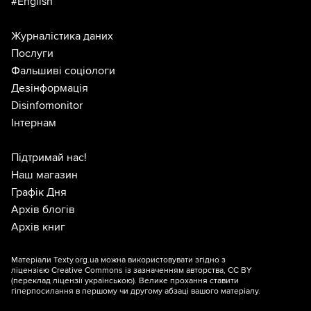
#English
Журналістика даних
Послуги
Фальшиві соціологи
Дезінформація
Disinfomonitor
Інтернам
Підтримай нас!
Наш магазин
Графік Дня
Архів блогів
Архів книг
Матеріали Texty.org.ua можна використовувати згідно з
ліцензією
Creative Commons із зазначенням авторства, CC BY
(переклад ліцензії
українською
). Велике прохання ставити
гіперпосилання в першому чи другому абзаці вашого матеріалу.