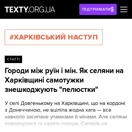
ПІДТРИМАТИ
#ХАРКІВСЬКИЙ НАСТУП
СТАТТІ
Городи між руїн і мін. Як селяни на
Харківщині самотужки
знешкоджують "пелюстки"
У селі Довгенькому на Харківщині, що на кордоні
з Донеччиною, не вціліла жодна хата — все
навколо засипане уламками й мінами. Але селяни
повернулися та садять городи. Саперів не
дочекаєшся, жаліються вони. І навіть самі