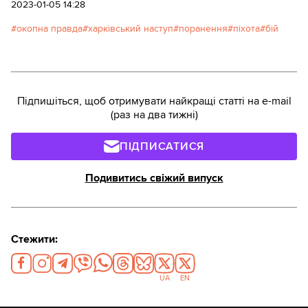
переміститися в більш прикрите місце, але
2023-01-05 14:28
рухатися не міг. Перестрілка тривала, тіло
окопна правда
харківський наступ
поранення
піхота
бій
затерпало. Стрілецький бій перейшов у
артилерійський. За кілька хвилин Сашкові
прилетів уламок міни в шию. Далі вибух – і
контузія.
Підпишіться, щоб отримувати найкращі статті на e-mail
(раз на два тижні)
ПІДПИСАТИСЯ
Подивитись свіжий випуск
Стежити:
UA
EN