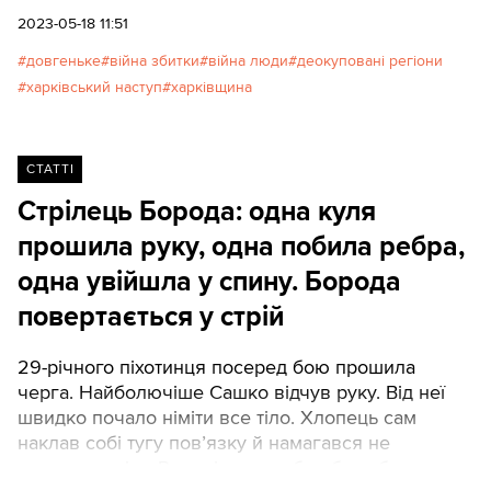
беруться знешкоджувати міни-“пелюстки”, якими
2023-05-18 11:51
засипано їхні ділянки:
довгеньке
війна збитки
війна люди
деокуповані регіони
харківський наступ
харківщина
СТАТТІ
Стрілець Борода: одна куля
прошила руку, одна побила ребра,
одна увійшла у спину. Борода
повертається у стрій
29-річного піхотинця посеред бою прошила
черга. Найболючіше Сашко відчув руку. Від неї
швидко почало німіти все тіло. Хлопець сам
наклав собі тугу пов’язку й намагався не
знепритомніти. Розумів, що добре було б