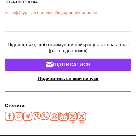
2024-08-13 10:44
зс рф
курська операція
кадировці
полонені
Підпишіться, щоб отримувати найкращі статті на e-mail
(раз на два тижні)
ПІДПИСАТИСЯ
Подивитись свіжий випуск
Стежити:
UA
EN