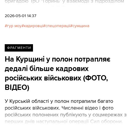
бригадою ТрО “Горинь” у взаємодії з підрозділом
агентурних операцій ГУР реалізовували
комплексну операцію зі знищення найманців
2026-05-01 14:37
підрозділу росгвардії “Ахмат”, який діяв проти
гур моу
кадировці
спецоперації
сумщина
України на Сумському напрямку.
ФРАГМЕНТИ
На Курщині у полон потрапляє
дедалі більше кадрових
російських військових (ФОТО,
ВІДЕО)
У Курській області у полон потрапили багато
російських військових. Численні відео і фото
російських полонених публікують у соцмережах з
перших днів наступальної операції Сил оборони.