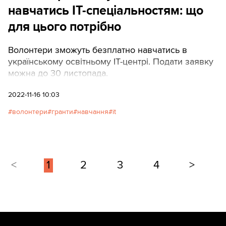
навчатись IT-спеціальностям: що
для цього потрібно
Волонтери зможуть безплатно навчатись в
українському освітньому IT-центрі. Подати заявку
можна до 30 листопада.
2022-11-16 10:03
волонтери
гранти
навчання
it
<
1
2
3
4
>