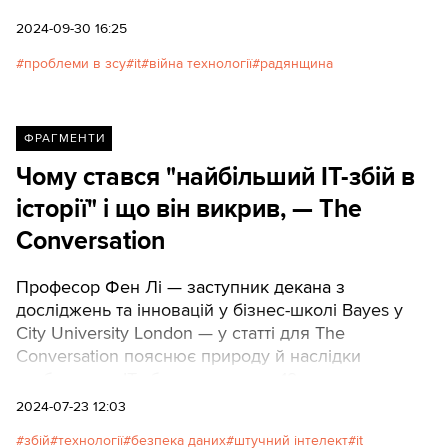
розвиток IT-сфери у війську. Попри схильність
народної депутатки до концентрованої критики
2024-09-30 16:25
військового керівництва, цього разу порушена
проблеми в зсу
it
війна технології
радянщина
нею тема справді є проблемною у війську, тож
Texty.org.ua публікують позицію Безуглою у
вигляді прямої мови.
ФРАГМЕНТИ
Чому стався "найбільший ІТ-збій в
історії" і що він викрив, — The
Conversation
Професор Фен Лі — заступник декана з
досліджень та інновацій у бізнес-школі Bayes у ​​
City University London — у статті для The
Conversation пояснює природу й наслідки
глобального ІТ-збою, що стався 19 липня.
Texty.org.ua публікують ключові висновки
2024-07-23 12:03
експерта.
збій
технології
безпека даних
штучний інтелект
it