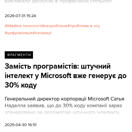
викликали дискусію в професійній спільноті.
Військовослужбовець, який долучений до
цифровізації з 2022 року та дописує під ніком
2026-07-31 15:24
«Цифровий офіцер», у треді в Threads
it
війна технології
незроблене
проблеми в зсу
прокоментував слова генерала, розповівши про
цифровізація
інновації
перебіг розформування ключових технологічних
частин.
ФРАГМЕНТИ
Замість програмістів: штучний
інтелект у Microsoft вже генерує до
30% коду
Генеральний директор корпорації Microsoft Сатья
Наделла заявив, що до 30% коду компанії зараз
згенеровано за допомогою штучного інтелекту.
2025-04-30 16:51