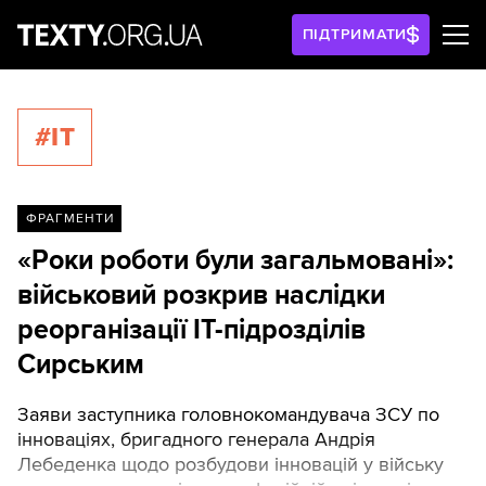
ПІДТРИМАТИ
#IT
ФРАГМЕНТИ
«Роки роботи були загальмовані»:
військовий розкрив наслідки
реорганізації IT-підрозділів
Сирським
Заяви заступника головнокомандувача ЗСУ по
інноваціях, бригадного генерала Андрія
Лебеденка щодо розбудови інновацій у війську