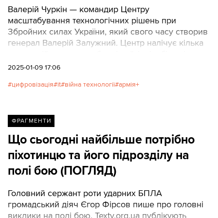
Валерій Чуркін — командир Центру
масштабування технологічних рішень при
Збройних силах України, який свого часу створив
генерал Валерій Залужний. Центр налічує кілька
сотень військовослужбовців-айтівців, більшість
з яких мають бойовий досвід. У 2024 році
2025-01-09 17:06
розформували Центр геопросторових даних
цифровізація
it
війна технології
армія+
(ЦГД), а долю Центру масштабування
технологічних рішень (ЦМТР) мали визначити
в грудні.Чуркін розповів в інтерв'ю DOU, що далі
буде з ІТ-підрозділом, яка ситуація із проєктами
ФРАГМЕНТИ
розформованого ЦГД, чи зменшилася команда
Що сьогодні найбільше потрібно
центру. Texty.org.ua публікують ключові
піхотинцю та його підрозділу на
фрагменти розмови у вигляді впорядкованої
прямої мови командира ЦМТР.
полі бою (ПОГЛЯД)
Головний сержант роти ударних БПЛА
громадський діяч Єгор Фірсов пише про головні
виклики на полі бою. Texty.org.ua публікують