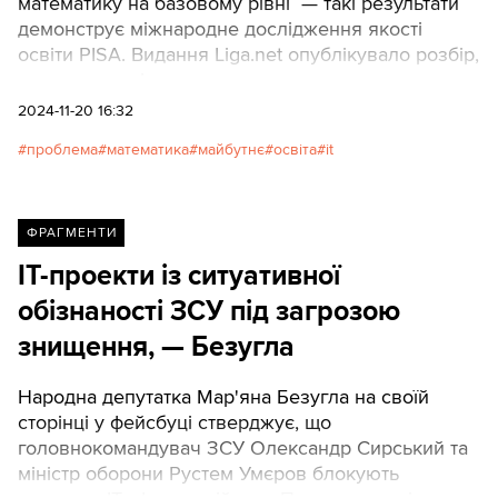
математику на базовому рівні — такі результати
демонструє міжнародне дослідження якості
освіти PISA. Видання Liga.net опублікувало розбір,
як неграмотність з математики зараз може
позначитися на майбутньому країни.
2024-11-20 16:32
проблема
математика
майбутнє
освіта
it
ФРАГМЕНТИ
ІТ-проекти із ситуативної
обізнаності ЗСУ під загрозою
знищення, — Безугла
Народна депутатка Мар'яна Безугла на своїй
сторінці у фейсбуці стверджує, що
головнокомандувач ЗСУ Олександр Сирський та
міністр оборони Рустем Умєров блокують