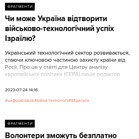
ФРАГМЕНТИ
Чи може Україна відтворити
військово-технологічний успіх
Ізраїлю?
Український технологічний сектор розвивається,
стаючи ключовою частиною захисту країни від
Росії. Про це у статті для Центру аналізу
європейської політики (CEPA) пише редактор
Euromaidan Press Давид Кириченко. ТЕКСТИ
публікують скорочений переклад статті.
2023-07-24 14:16
цифровізація
війна технології
it
дельта
ФРАГМЕНТИ
Волонтери зможуть безплатно