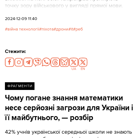
точку зору військового у вигляді прямої мови.
2024-12-09 11:40
війна технології
піхота
дрони
it
реб
Стежити:
UA
EN
ФРАГМЕНТИ
Чому погане знання математики
несе серйозні загрози для України і
її майбутнього, — розбір
42% учнів української середньої школи не знають