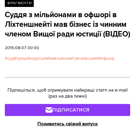
ФРАГМЕНТИ
Суддя з мільйонами в офшорі в
Ліхтеншнейті мав бізнес із чинним
членом Вищої ради юстиції (ВІДЕО)
2015-08-07 00:00
суд
гроші
корупція
ємельянов
гречківський
офшор
Підпишіться, щоб отримувати найкращі статті на e-mail
(раз на два тижні)
ПІДПИСАТИСЯ
Подивитись свіжий випуск