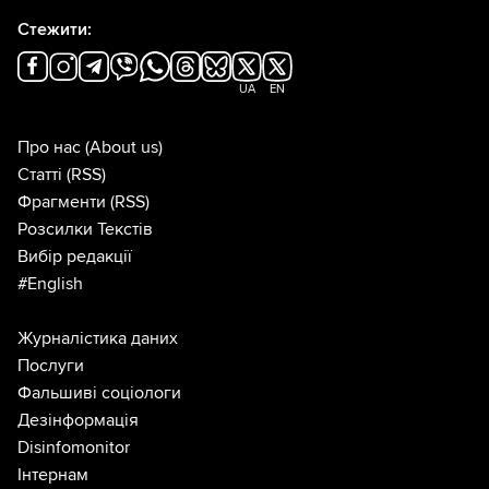
Стежити:
UA
EN
Про нас
(About us)
Статті
(RSS)
Фрагменти
(RSS)
Розсилки Текстів
Вибір редакції
#English
Журналістика даних
Послуги
Фальшиві соціологи
Дезінформація
Disinfomonitor
Інтернам