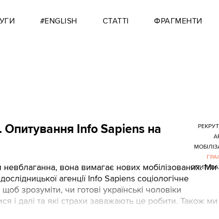
УГИ
#ENGLISH
СТАТТІ
ФРАГМЕНТИ
. Опитування Info Sapiens на
РЕКРУ
А
МОБІЛІЗ
ГРА
и невблаганна, вона вимагає нових мобілізованих. Ми
ОПИТУВА
дослідницької агенції Info Sapiens соціологічне
 щоб зрозуміти, чи готові українські чоловіки
ися і далі та які страхи заважають це робити. Також ми
кими джерелами інформації чоловіки послуговуються,