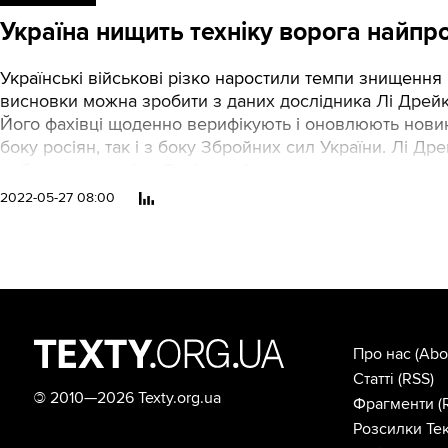
Україна нищить техніку ворога найпро
Українські військові різко наростили темпи знищення 
висновки можна зробити з даних дослідника Лі Дрейка
Його фахівці щоденно верифікують і оновлюють новин
боку росіян, так і з боку Збройних сил України. Лі Д
побачити динаміку. Оскільки йдеться виключно про в
реальні цифри вищі заявлених.
2022-05-27 08:00
Про нас
(Abo
Статті
(RSS)
©
2010—2026 Texty.org.ua
Фрагменти
(
Розсилки Тек