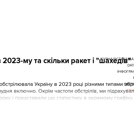
ати новини про хід війни.
 2023-му та скільки ракет і "шахедів"
ЖУРНАЛІСТИКА Д
DAT
ІНФОГРА
я обстрілювала Україну в 2023 році різними типами збро
ОБСТ
грудня включно. Окрім частоти обстрілів, ми підрахува
ГРА
м року і представили цю статистику в окремому графіку.