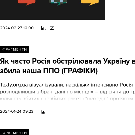
щоб отримув
2024-02-27 10:00
ФРАГМЕНТИ
Як часто Росія обстрілювала Україну в
збила наша ППО (ГРАФІКИ)
Texty.org.ua візуалізували, наскільки інтенсивно Росі
розподіливши зібрані дані по місяцях – від січня до 
кількість збитих і незбитих ракет і "шахедів" протяго
2024-01-24 09:23
ФРАГМЕНТИ