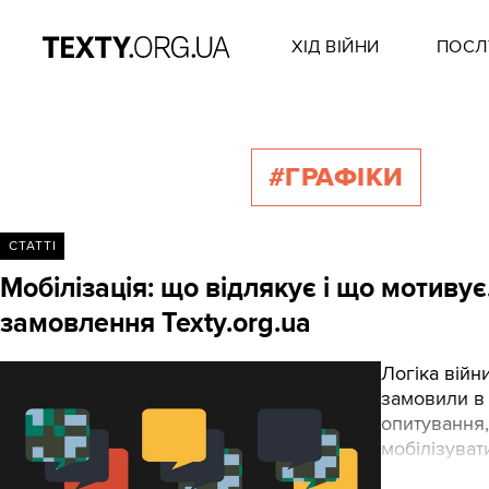
ХІД ВІЙНИ
ПОСЛ
#ГРАФІКИ
СТАТТІ
Мобілізація: що відлякує і що мотивує
замовлення Texty.org.ua
Логіка війн
замовили в 
опитування,
мобілізуват
запитали, я