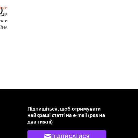
)
ФІКИ
АЦІЯ
РАТИ
ІЙНА
Підпишіться, щоб отримувати
найкращі статті на e-mail (раз на
два тижні)
ПІДПИСАТИСЯ