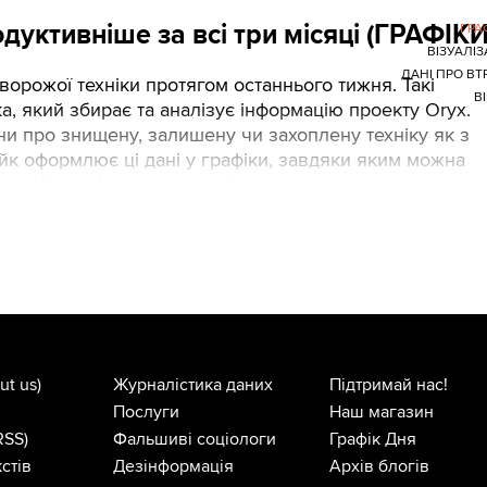
дуктивніше за всі три місяці (ГРАФІКИ
ГРА
ВІЗУАЛІЗ
ДАНІ ПРО ВТ
ворожої техніки протягом останнього тижня. Такі
В
, який збирає та аналізує інформацію проекту Oryx.
и про знищену, залишену чи захоплену техніку як з
рейк оформлює ці дані у графіки, завдяки яким можна
ерифіковані випадки, то цілком можна припустити, що
ut us)
Журналістика даних
Підтримай нас!
Послуги
Наш магазин
RSS)
Фальшиві соціологи
Графік Дня
стів
Дезінформація
Архів блогів