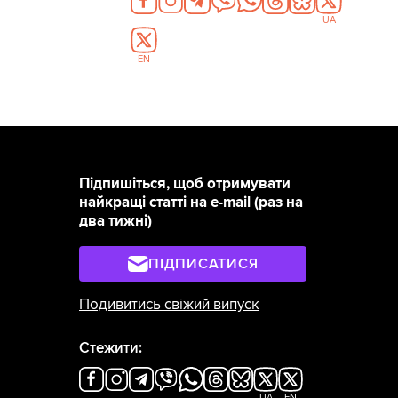
UA
EN
Підпишіться, щоб отримувати
найкращі статті на e-mail (раз на
два тижні)
ПІДПИСАТИСЯ
Подивитись свіжий випуск
Стежити:
UA
EN