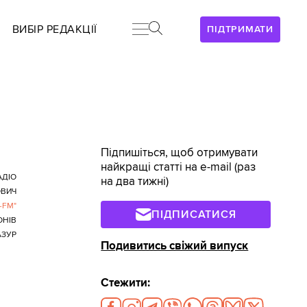
ВИБІР РЕДАКЦІЇ
ПІДТРИМАТИ
Підпишіться, щоб отримувати
найкращі статті на e-mail (раз
АДІО
на два тижні)
ОВИЧ
-FM"
ПІДПИСАТИСЯ
ОНІВ
АЗУР
Подивитись свіжий випуск
Стежити: