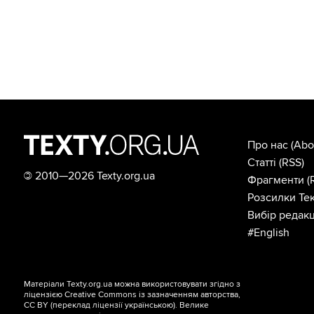
Про нас
(Abo
Статті
(RSS)
©
2010—2026 Texty.org.ua
Фрагменти
(
Розсилки Тек
Вибір редакц
#English
Матеріали Texty.org.ua можна використовувати згідно з
ліцензією
Creative Commons із зазначенням авторства,
CC BY
(переклад ліцензії
українською
). Велике