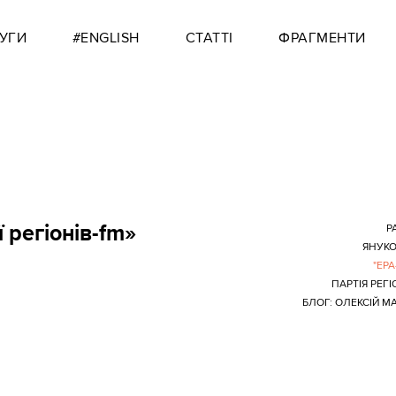
УГИ
#ENGLISH
СТАТТІ
ФРАГМЕНТИ
 регіонів-fm»
Р
ЯНУК
"ЕРА
ПАРТІЯ РЕГІ
БЛОГ: ОЛЕКСІЙ М