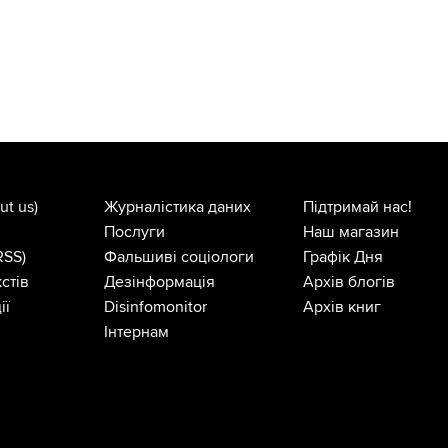
ut us)
Журналістика даних
Підтримай нас!
Послуги
Наш магазин
RSS)
Фальшиві соціологи
Графік Дня
стів
Дезінформація
Архів блогів
ії
Disinfomonitor
Архів книг
Інтернам